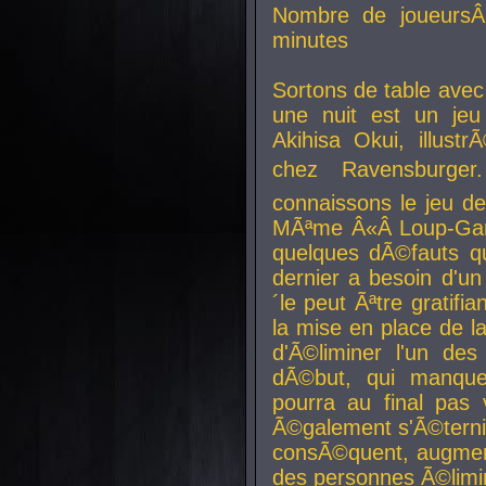
Nombre de joueurs
minutes
Sortons de table ave
une nuit est un je
Akihisa Okui, illus
chez Ravensburger.
connaissons le jeu d
MÃªme Â«Â Loup-Garo
quelques dÃ©fauts qu
dernier a besoin d'un
´le peut Ãªtre gratifi
la mise en place de l
d'Ã©liminer l'un des
dÃ©but, qui manque
pourra au final pas 
Ã©galement s'Ã©ternis
consÃ©quent, augment
des personnes Ã©limi