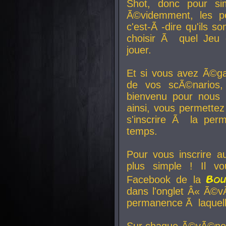
Shot, donc pour si
Ã©videmment, les pe
c'est-Ã -dire qu'ils
choisir Ã quel Jeu 
jouer.
Et si vous avez Ã©ga
de vos scÃ©narios,
bienvenu pour nous 
ainsi, vous permettez
s'inscrire Ã la per
temps.
Pour vous inscrire a
plus simple ! Il vo
Bo
Facebook de la
dans l'onglet Â« Ã©v
permanence Ã laquelle
Sur chaque Ã©vÃ©nem