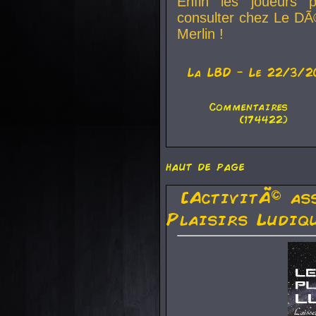
Enfin les joueurs p
consulter chez Le DÃ
Merlin !
La
LBD
- Le 22/3/2
Commentaires
(174422)
haut de page
[ActivitÃ© as
Plaisirs Ludiq