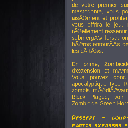
de votre premier su
mastodonte, vous po
aisÃ©ment et profite
vous offrira le jeu.
rÃ©ellement ressentir 
submergÃ© lorsqu'on 
hÃ©ros entourÃ©s de
les cÃ´tÃ©s.
En prime, Zombicide
d'extension et mÃªm
Vous pouvez donc 
apocalyptique type R
zombis mÃ©diÃ©vaux-
Black Plague, voi
Zombicide Green Hor
Dessert - Loup
partie expresse 