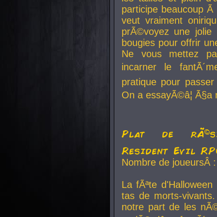
participe beaucoup Ã 
veut vraiment oniriq
prÃ©voyez une jolie
bougies pour offrir un
Ne vous mettez pa
incarner le fantÃ´m
pratique pour passer 
On a essayÃ©â¦ Ã§a n
Plat de rÃ©sis
Resident Evil R
Nombre de joueursÂ :
La fÃªte d'Halloween
tas de morts-vivants.
notre part de les nÃ©