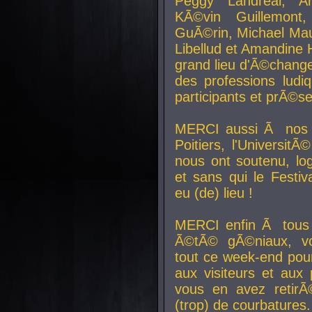
Peggy Landreal, A
KÃ©vin Guillemont
GuÃ©rin, Michael Maur
Libellud et Amandine H
grand lieu d'Ã©chang
des professions lud
participants et prÃ©se
MERCI aussi Ã nos pa
Poitiers, l'Universit
nous ont soutenu, log
et sans qui le Festiv
eu (de) lieu !
MERCI enfin Ã tous
Ã©tÃ© gÃ©niaux, v
tout ce week-end pour
aux visiteurs et aux
vous en avez retirÃ
(trop) de courbatures.