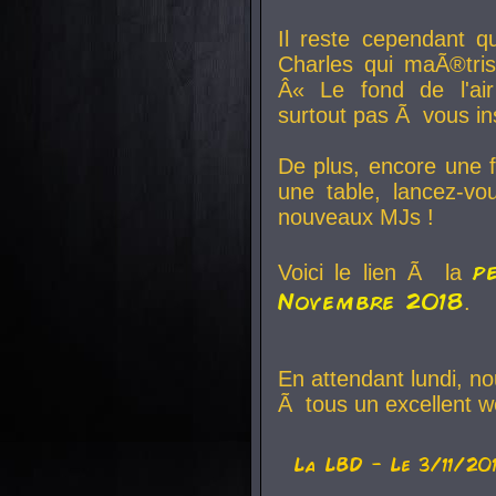
Il reste cependant q
Charles qui maÃ®tri
Â« Le fond de l'air
surtout pas Ã vous ins
De plus, encore une f
une table, lancez-v
nouveaux MJs !
p
Voici le lien Ã la
Novembre 2018
.
En attendant lundi, n
Ã tous un excellent w
La
LBD
- Le 3/11/20