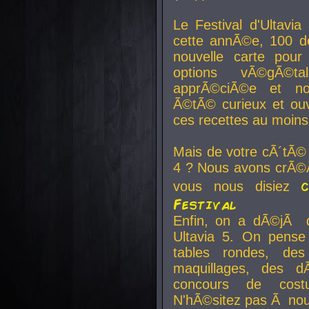
Le Festival d'Ultavia
cette annÃ©e, 100 de
nouvelle carte pour
options vÃ©gÃ©t
apprÃ©ciÃ©e et no
Ã©tÃ© curieux et ouv
ces recettes au moins
Mais de votre cÃ´tÃ©
4 ? Nous avons crÃ©Ã
vous nous disiez
Festival
Enfin, on a dÃ©jÃ de
Ultavia 5. On pens
tables rondes, des
maquillages, des d
concours de cost
N'hÃ©sitez pas Ã nous