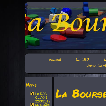
Accueil
La LBD
L
Notre ludo
News
La Bours
Le DÃ©
CalÃ© 3 -
22/3/2019
[ActivitÃ©