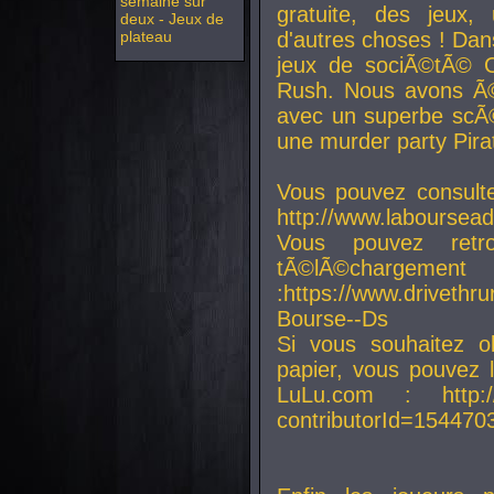
semaine sur
gratuite, des jeux,
deux - Jeux de
plateau
d'autres choses ! Da
jeux de sociÃ©tÃ© O
Rush. Nous avons Ã©
avec un superbe scÃ©
une murder party Pira
Vous pouvez consulte
http://www.laboursead
Vous pouvez ret
tÃ©lÃ©chargement
:https://www.driveth
Bourse--Ds
Si vous souhaitez o
papier, vous pouvez 
LuLu.com : http://w
contributorId=154470