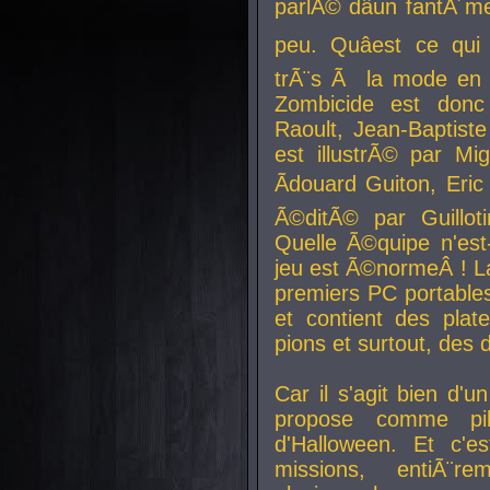
parlÃ© dâun fantÃ´me 
peu. Quâest ce qui
trÃ¨s Ã la mode en
Zombicide est donc
Raoult, Jean-Baptiste
est illustrÃ© par Mi
Ãdouard Guiton, Eric
Ã©ditÃ© par Guillot
Quelle Ã©quipe n'est
jeu est Ã©normeÂ ! La 
premiers PC portable
et contient des plat
pions et surtout, des d
Car il s'agit bien d'u
propose comme pil
d'Halloween. Et c'e
missions, entiÃ¨r