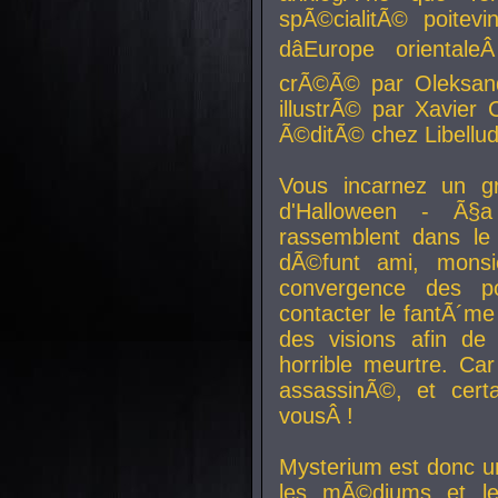
spÃ©cialitÃ© poitev
dâEurope orienta
crÃ©Ã© par Oleksand
illustrÃ© par Xavier 
Ã©ditÃ© chez Libellud
Vous incarnez un gr
d'Halloween - Ã§
rassemblent dans le
dÃ©funt ami, mons
convergence des pou
contacter le fantÃ´me
des visions afin de
horrible meurtre. Ca
assassinÃ©, et cert
vousÂ !
Mysterium est donc un
les mÃ©diums et le