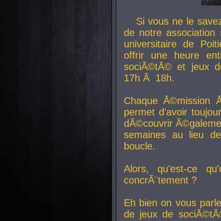
Si vous ne le sav
de notre association 
universitaire de Poit
offrir une heure en
sociÃ©tÃ© et jeux d
17h Ã 18h.
Chaque Ã©mission Ã
permet d'avoir toujo
dÃ©couvrir Ã©galemen
semaines au lieu d
boucle.
Alors, qu'est-ce qu
concrÃ¨tement ?
Eh bien on vous parl
de jeux de sociÃ©tÃ©