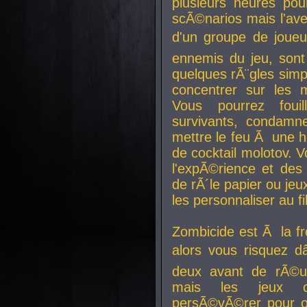
plusieurs heures pour
scÃ©narios mais l'av
d'un groupe de joueur
ennemis du jeu, sont
quelques rÃ¨gles simp
concentrer sur les 
Vous pourrez foui
survivants, condamn
mettre le feu Ã une
de cocktail molotov. 
l'expÃ©rience et de
de rÃ´le papier ou je
les personnaliser au fil
Zombicide est Ã la fr
alors vous risquez d
deux avant de rÃ©us
mais les jeux co
persÃ©vÃ©rer pour ob