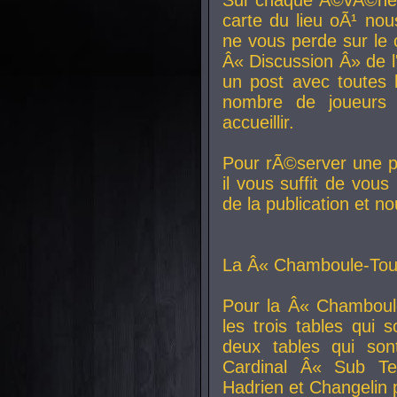
carte du lieu oÃ¹ nou
ne vous perde sur le 
Â« Discussion Â» de 
un post avec toutes 
nombre de joueurs
accueillir.
Pour rÃ©server une pl
il vous suffit de vou
de la publication et n
La Â« Chamboule-Tout
Pour la Â« Chamboul
les trois tables qui
deux tables qui so
Cardinal
Â« Sub Ter
Hadrien et
Changelin
p