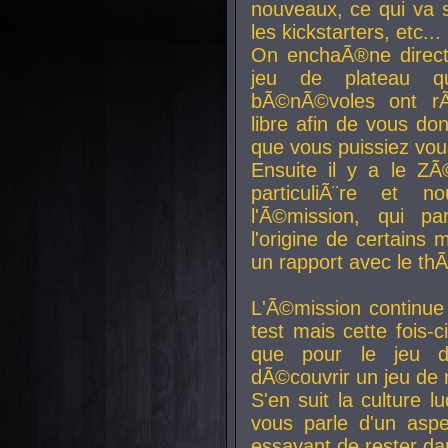
nouveaux, ce qui va so
les kickstarters, etc...
On enchaÃ®ne direct
jeu de plateau q
bÃ©nÃ©voles ont rÃ
libre afin de vous don
que vous puissiez vou
Ensuite il y a le ZÃ
particuliÃ¨re et 
l'Ã©mission, qui pa
l'origine de certains
un rapport avec le th
L'Ã©mission continue
test mais cette fois-c
que pour le jeu d
dÃ©couvrir un jeu de r
S'en suit la culture l
vous parle d'un aspe
essayant de rester da