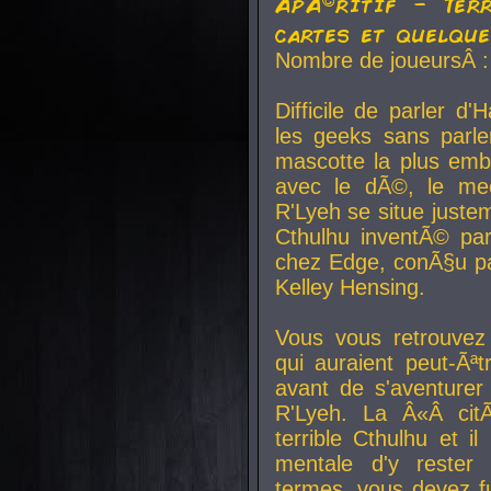
ApÃ©ritif - Ter
cartes et quelqu
Nombre de joueursÂ :
Difficile de parler d
les geeks sans parle
mascotte la plus emb
avec le dÃ©, le mee
R'Lyeh se situe juste
Cthulhu inventÃ© par
chez Edge, conÃ§u par
Kelley Hensing.
Vous vous retrouvez 
qui auraient peut-Ã
avant de s'aventurer
R'Lyeh. La Â«Â cit
terrible Cthulhu et i
mentale d'y rester 
termes, vous devez fu