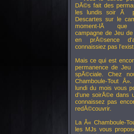
DÃ©s fait des perma
les lundis soir Ã 
Descartes sur le ca
moment-lÃ que v
campagne de Jeu de 
en prÃ©sence d'a
connaissiez pas l'exi
Mais ce qui est encor
permanence de Jeu 
spÃ©ciale. Chez n
Chamboule-Tout Â». 
lundi du mois vous p
d'une soirÃ©e dans 
connaissez pas enco
redÃ©couvrir.
La Â« Chamboule-Tou
les MJs vous propos