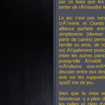
par ce biais que le
tenter de rÃ©soudre l
Le jeu n'est pas san
crÃ¨merie, et Clued
alliance parfaite e
simplissime (devine
partir de cartes) perm
famille ou amis, de t
est Ã©galement prati
initier les autres par
puisqu'elle Ã©tabli
mÃ©diums eux-mÃ
discuter entre eux de
avis sur les supposit
systÃ¨me de jeu.
Bien que la mise e
laborieuse -y a plein 
les tailles et plein d