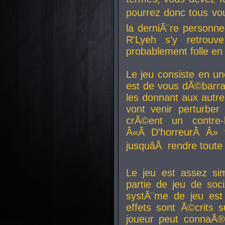
pourrez donc tous vous
la derniÃ¨re personne
R'Lyeh s'y retro
probablement folle en
Le jeu consiste en une
est de vous dÃ©barra
les donnant aux aut
vont venir perturber 
crÃ©ent un contre-
Â«Â D'horreurÂ Â» 
jusquâÃ rendre tout
Le jeu est assez si
partie de jeu de soc
systÃ¨me de jeu est
effets sont Ã©crits 
joueur peut connaÃ®