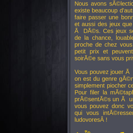
Nous avons sÃ©lectio
existe beaucoup d'autr
faire passer une bon
et aussi des jeux que
Ã DÃ©s. Ces jeux son
de la chance, louab
proche de chez vous.
petit prix et peuve
soirÃ©e sans vous pr
Vous pouvez jouer Ã 
on est du genre gÃ©n
simplement piocher ce
Pour filer la mÃ©tap
prÃ©sentÃ©s un Ã un
vous pouvez donc vo
qui vous intÃ©resse
ludovoresÂ !