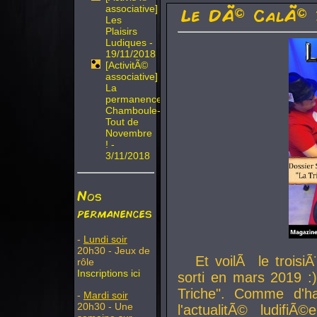
associative]
Le DÃ© CalÃ© 
Les
Plaisirs
Ludiques -
19/11/2018
[ActivitÃ©
associative]
La
permanence
Chamboule-
Tout de
Novembre
! -
3/11/2018
Nos
permanences
-
Lundi soir
20h30 - Jeux de
Et voilÃ le troi
rôle
Inscriptions ici
sorti en mars 2019 :)
Triche". Comme d'ha
-
Mardi soir
20h30 - Une
l'actualitÃ© ludifi