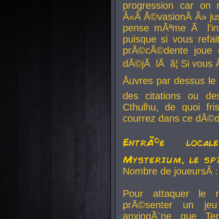
progression car on 
Â«Â Ã©vasionÂ Â» jusq
pense mÃªme Ã l'inf
puisque si vous refai
prÃ©cÃ©dente joue e
dÃ©jÃ lÃ â¦ Si vous 
Åuvres par dessus l
des citations ou d
Cthulhu, de quoi f
courrez dans ce dÃ©da
EntrÃ©e local
Mysterium, le sp
Nombre de joueursÂ :
Pour attaquer le 
prÃ©senter un je
anxiogÃ¨ne que Te