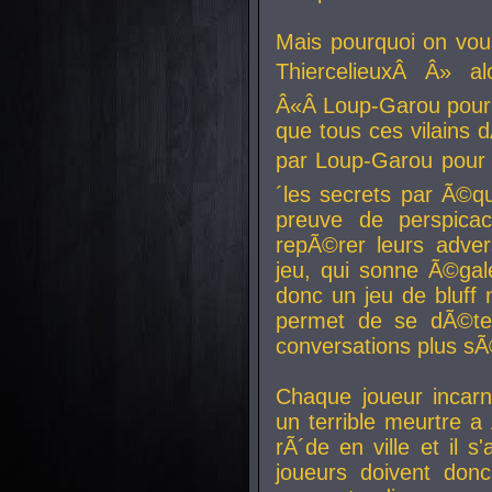
Mais pourquoi on vo
ThiercelieuxÂ Â» al
Â«Â Loup-Garou pour 
que tous ces vilain
par Loup-Garou pour u
´les secrets par Ã©qu
preuve de perspica
repÃ©rer leurs adver
jeu, qui sonne Ã©gale
donc un jeu de bluff 
permet de se dÃ©te
conversations plus sÃ
Chaque joueur incar
un terrible meurtre 
rÃ´de en ville et il s
joueurs doivent donc 