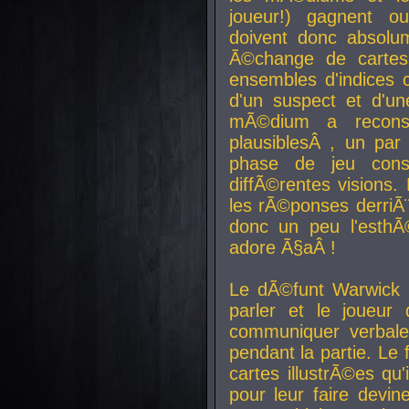
joueur!) gagnent o
doivent donc absolum
Ã©change de cartes
ensembles d'indices c
d'un suspect et d'u
mÃ©dium a reconst
plausiblesÂ , un pa
phase de jeu cons
diffÃ©rentes visions.
les rÃ©ponses derriÃ¨
donc un peu l'esthÃ
adore Ã§aÂ !
Le dÃ©funt Warwick 
parler et le joueur q
communiquer verbale
pendant la partie. Le
cartes illustrÃ©es q
pour leur faire devin