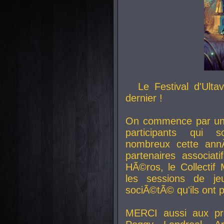
Le Festival d'Ult
dernier !
On commence par un 
participants qui s
nombreux cette an
partenaires associat
HÃ©ros, le Collecti
les sessions de j
sociÃ©tÃ© qu'ils ont
MERCI aussi aux pro