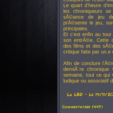
Le quart d'heure d'i
les chroniqueurs se
sÃ©ance de jeu de
prÃ©sente le jeu, son
principales.
Et c'est enfin au tour
son entrÃ©e. Cette c
des films et des sÃ©r
critique faite par un
Afin de conclure l'Ã©
derniÃ¨re chronique
semaine, tout ce qui 
ludique ou associatif 
La
LBD
- Le 19/11/2
Commentaires (447)