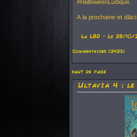
#HalloweenLudique.
A la prochaine et dâic
La
LBD
- Le 28/10/
Commentaires (2423)
haut de page
Ultavia 4 : le