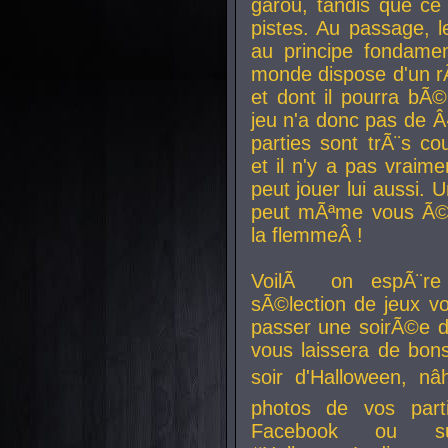
garou, tandis que ce 
pistes. Au passage, le
au principe fondamen
monde dispose d'un rÃ´
et dont il pourra bÃ©
jeu n'a donc pas de 
parties sont trÃ¨s c
et il n'y a pas vraime
peut jouer lui aussi.
peut mÃªme vous Ã©di
la flemmeÂ !
VoilÃ on espÃ¨re 
sÃ©lection de jeux vo
passer une soirÃ©e d
vous laissera de bons
soir d'Halloween, nâ
photos de vos parti
Facebook ou su