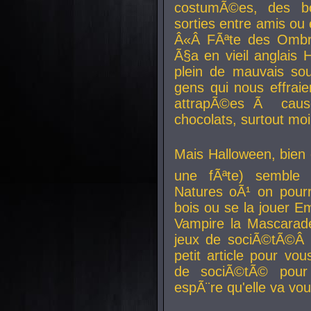
costumÃ©es, des b
sorties entre amis ou 
Â«Â FÃªte des Ombre
Ã§a en vieil anglais 
plein de mauvais sou
gens qui nous effraie
attrapÃ©es Ã caus
chocolats, surtout moi
Mais Halloween, bien q
une fÃªte) semble 
Natures oÃ¹ on pourr
bois ou se la jouer E
Vampire la Mascarade
jeux de sociÃ©tÃ©Â !
petit article pour vo
de sociÃ©tÃ© pour 
espÃ¨re qu'elle va vou