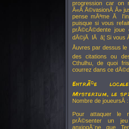
progression car on 
Â«Â Ã©vasionÂ Â» jusq
pense mÃªme Ã l'inf
puisque si vous refai
prÃ©cÃ©dente joue e
dÃ©jÃ lÃ â¦ Si vous 
Åuvres par dessus l
des citations ou d
Cthulhu, de quoi f
courrez dans ce dÃ©da
EntrÃ©e local
Mysterium, le sp
Nombre de joueursÂ :
Pour attaquer le 
prÃ©senter un je
anxiogÃ¨ne que Te