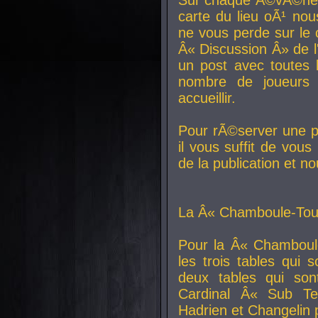
carte du lieu oÃ¹ nou
ne vous perde sur le 
Â« Discussion Â» de 
un post avec toutes 
nombre de joueurs
accueillir.
Pour rÃ©server une pl
il vous suffit de vou
de la publication et n
La Â« Chamboule-Tout
Pour la Â« Chamboul
les trois tables qui
deux tables qui so
Cardinal
Â« Sub Ter
Hadrien et
Changelin
p