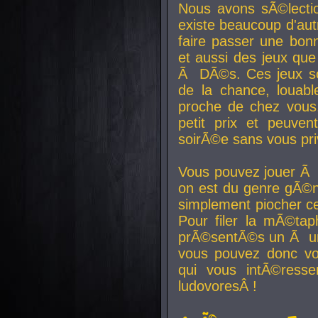
Nous avons sÃ©lectio
existe beaucoup d'autr
faire passer une bon
et aussi des jeux que
Ã DÃ©s. Ces jeux son
de la chance, louab
proche de chez vous.
petit prix et peuve
soirÃ©e sans vous pr
Vous pouvez jouer Ã 
on est du genre gÃ©n
simplement piocher ce
Pour filer la mÃ©tap
prÃ©sentÃ©s un Ã un
vous pouvez donc vo
qui vous intÃ©resse
ludovoresÂ !