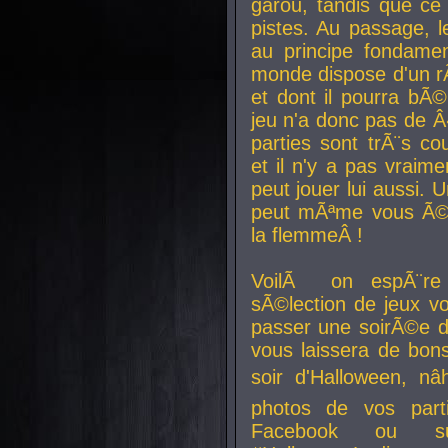
garou, tandis que ce 
pistes. Au passage, le
au principe fondamen
monde dispose d'un rÃ´
et dont il pourra bÃ©
jeu n'a donc pas de 
parties sont trÃ¨s c
et il n'y a pas vraime
peut jouer lui aussi.
peut mÃªme vous Ã©di
la flemmeÂ !
VoilÃ on espÃ¨re 
sÃ©lection de jeux vo
passer une soirÃ©e d
vous laissera de bons
soir d'Halloween, nâ
photos de vos parti
Facebook ou su