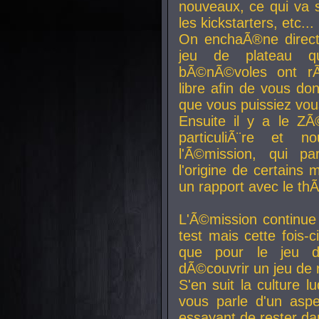
nouveaux, ce qui va so
les kickstarters, etc...
On enchaÃ®ne direct
jeu de plateau q
bÃ©nÃ©voles ont rÃ
libre afin de vous don
que vous puissiez vou
Ensuite il y a le ZÃ
particuliÃ¨re et 
l'Ã©mission, qui pa
l'origine de certains
un rapport avec le th
L'Ã©mission continue
test mais cette fois-c
que pour le jeu d
dÃ©couvrir un jeu de r
S'en suit la culture l
vous parle d'un aspe
essayant de rester da