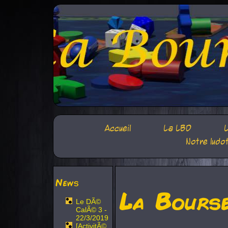
Accueil
La LBD
L
Notre ludo
News
La Bours
Le DÃ©
CalÃ© 3 -
22/3/2019
[ActivitÃ©