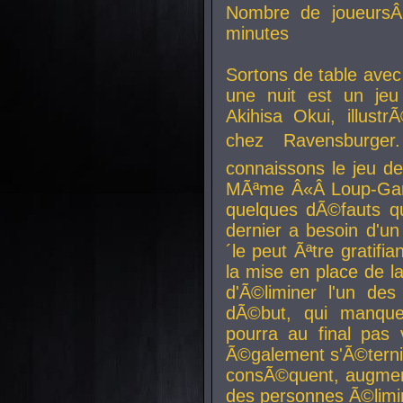
Nombre de joueurs
minutes
Sortons de table ave
une nuit est un je
Akihisa Okui, illus
chez Ravensburger.
connaissons le jeu d
MÃªme Â«Â Loup-Garo
quelques dÃ©fauts qu
dernier a besoin d'un
´le peut Ãªtre gratifi
la mise en place de l
d'Ã©liminer l'un des
dÃ©but, qui manque
pourra au final pas 
Ã©galement s'Ã©ternis
consÃ©quent, augment
des personnes Ã©limi