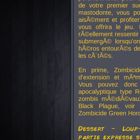
de votre premier su
mastodonte, vous po
aisÃ©ment et profite
vous offrira le jeu.
rÃ©ellement ressentir 
submergÃ© lorsqu'on 
hÃ©ros entourÃ©s de
les cÃ´tÃ©s.
En prime, Zombicide
d'extension et mÃªm
Vous pouvez donc 
apocalyptique type R
zombis mÃ©diÃ©vaux-
Black Plague, voi
Zombicide Green Hor
Dessert - Loup
partie expresse 