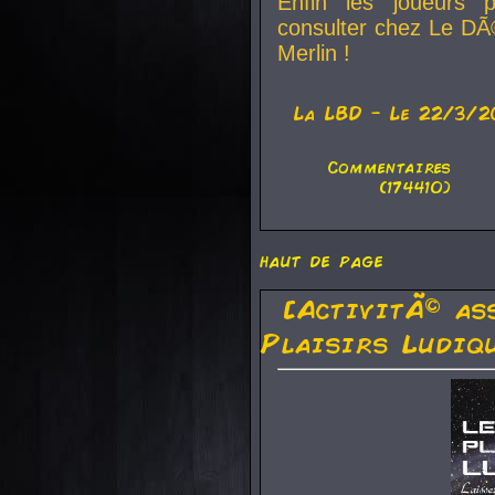
Enfin les joueurs p
consulter chez Le DÃ
Merlin !
La
LBD
- Le 22/3/2
Commentaires
(174410)
haut de page
[ActivitÃ© as
Plaisirs Ludiq