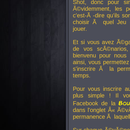
Shot, donc pour si
Ã©videmment, les pe
c'est-Ã -dire qu'ils
choisir Ã quel Jeu 
jouer.
Et si vous avez Ã©ga
de vos scÃ©narios,
bienvenu pour nous 
ainsi, vous permettez
s'inscrire Ã la per
temps.
Pour vous inscrire a
plus simple ! Il vo
Bo
Facebook de la
dans l'onglet Â« Ã©v
permanence Ã laquelle
Sur chaque Ã©vÃ©nem