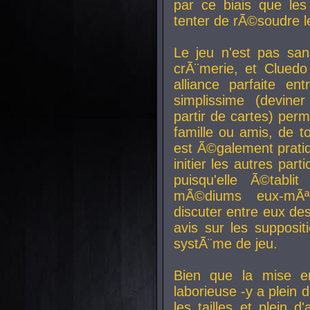
par ce biais que le
tenter de rÃ©soudre l
Le jeu n'est pas san
crÃ¨merie, et Clued
alliance parfaite e
simplissime (devine
partir de cartes) perm
famille ou amis, de t
est Ã©galement prati
initier les autres par
puisqu'elle Ã©tabli
mÃ©diums eux-mÃ
discuter entre eux de
avis sur les supposit
systÃ¨me de jeu.
Bien que la mise e
laborieuse -y a plein 
les tailles et plein d