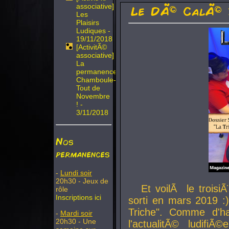
associative]
Le DÃ© CalÃ© 
Les
Plaisirs
Ludiques -
19/11/2018
[ActivitÃ©
associative]
La
permanence
Chamboule-
Tout de
Novembre
! -
3/11/2018
Nos
permanences
-
Lundi soir
20h30 - Jeux de
Et voilÃ le troi
rôle
Inscriptions ici
sorti en mars 2019 :)
Triche". Comme d'ha
-
Mardi soir
20h30 - Une
l'actualitÃ© ludifi