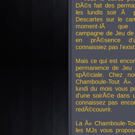
DÃ©s fait des perma
les lundis soir Ã 
Descartes sur le ca
moment-lÃ que v
campagne de Jeu de 
en prÃ©sence d'a
connaissiez pas l'exi
Mais ce qui est encor
permanence de Jeu 
spÃ©ciale. Chez n
Chamboule-Tout Â». 
lundi du mois vous p
d'une soirÃ©e dans 
connaissez pas enco
redÃ©couvrir.
La Â« Chamboule-Tou
les MJs vous propos