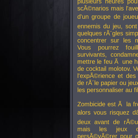
plusieurs heures pour
scÃ©narios mais l'av
d'un groupe de joueur
ennemis du jeu, sont
quelques rÃ¨gles simp
concentrer sur les 
Vous pourrez foui
survivants, condamn
mettre le feu Ã une
de cocktail molotov. 
l'expÃ©rience et de
de rÃ´le papier ou je
les personnaliser au fil
Zombicide est Ã la fr
alors vous risquez d
deux avant de rÃ©us
mais les jeux co
persÃ©vÃ©rer pour ob