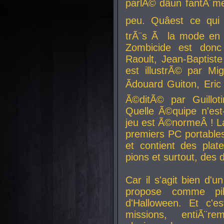
parlÃ© dâun fantÃ´me 
peu. Quâest ce qui
trÃ¨s Ã la mode en
Zombicide est donc
Raoult, Jean-Baptiste
est illustrÃ© par Mi
Ãdouard Guiton, Eric
Ã©ditÃ© par Guillot
Quelle Ã©quipe n'est
jeu est Ã©normeÂ ! La 
premiers PC portable
et contient des plat
pions et surtout, des d
Car il s'agit bien d'u
propose comme pil
d'Halloween. Et c'e
missions, entiÃ¨r