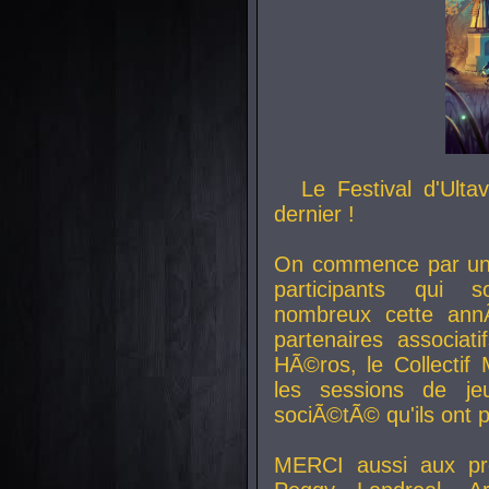
Le Festival d'Ult
dernier !
On commence par un 
participants qui s
nombreux cette an
partenaires associat
HÃ©ros, le Collecti
les sessions de j
sociÃ©tÃ© qu'ils ont
MERCI aussi aux pro