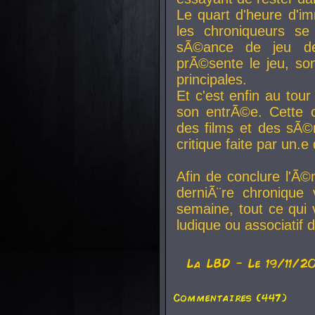
Le quart d'heure d'i
les chroniqueurs se
sÃ©ance de jeu de
prÃ©sente le jeu, son
principales.
Et c'est enfin au tour
son entrÃ©e. Cette c
des films et des sÃ©r
critique faite par un
Afin de conclure l'Ã©
derniÃ¨re chronique
semaine, tout ce qui 
ludique ou associatif 
La
LBD
- Le 19/11/2
Commentaires (447)