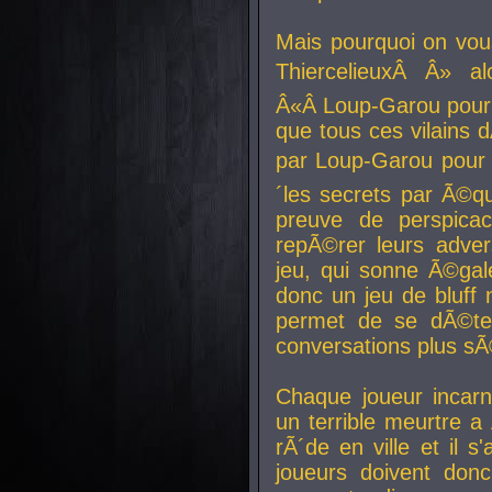
Mais pourquoi on vo
ThiercelieuxÂ Â» al
Â«Â Loup-Garou pour 
que tous ces vilain
par Loup-Garou pour u
´les secrets par Ã©qu
preuve de perspica
repÃ©rer leurs adver
jeu, qui sonne Ã©gale
donc un jeu de bluff 
permet de se dÃ©te
conversations plus sÃ
Chaque joueur incar
un terrible meurtre 
rÃ´de en ville et il s
joueurs doivent donc 