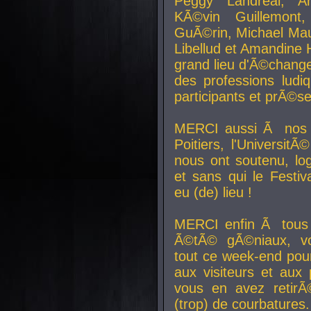
Peggy Landreal, A
KÃ©vin Guillemont
GuÃ©rin, Michael Maur
Libellud et Amandine H
grand lieu d'Ã©chang
des professions lud
participants et prÃ©se
MERCI aussi Ã nos pa
Poitiers, l'Universit
nous ont soutenu, log
et sans qui le Festiv
eu (de) lieu !
MERCI enfin Ã tous
Ã©tÃ© gÃ©niaux, v
tout ce week-end pour
aux visiteurs et aux
vous en avez retirÃ
(trop) de courbatures.