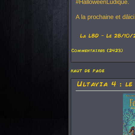
#HalloweenLudique.
A la prochaine et dâic
La
LBD
- Le 28/10/
Commentaires (2423)
haut de page
Ultavia 4 : le