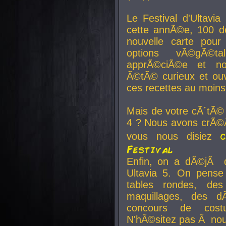
Le Festival d'Ultavia
cette annÃ©e, 100 de
nouvelle carte pour
options vÃ©gÃ©t
apprÃ©ciÃ©e et no
Ã©tÃ© curieux et ouv
ces recettes au moins
Mais de votre cÃ´tÃ©
4 ? Nous avons crÃ©Ã
vous nous disiez
Festival
Enfin, on a dÃ©jÃ de
Ultavia 5. On pens
tables rondes, des
maquillages, des d
concours de cost
N'hÃ©sitez pas Ã nous