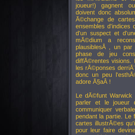
joueur!) gagnent o
doivent donc absolum
Ã©change de cartes
ensembles d'indices c
d'un suspect et d'u
mÃ©dium a reconst
plausiblesÂ , un pa
phase de jeu cons
diffÃ©rentes visions.
les rÃ©ponses derriÃ¨
donc un peu l'esthÃ
adore Ã§aÂ !
Le dÃ©funt Warwick 
parler et le joueur q
communiquer verbale
pendant la partie. Le
cartes illustrÃ©es q
pour leur faire devin