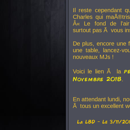
Il reste cependant q
Charles qui maÃ®tri
Â« Le fond de l'air
surtout pas Ã vous ins
De plus, encore une f
une table, lancez-v
nouveaux MJs !
p
Voici le lien Ã la
Novembre 2018
.
En attendant lundi, n
Ã tous un excellent w
La
LBD
- Le 3/11/20