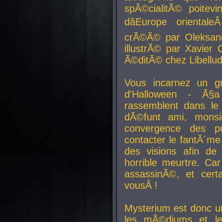
spÃ©cialitÃ© poitev
dâEurope orienta
crÃ©Ã© par Oleksand
illustrÃ© par Xavier 
Ã©ditÃ© chez Libellud
Vous incarnez un gr
d'Halloween - Ã§
rassemblent dans le
dÃ©funt ami, mons
convergence des pou
contacter le fantÃ´me
des visions afin de
horrible meurtre. Ca
assassinÃ©, et cert
vousÂ !
Mysterium est donc un
les mÃ©diums et le