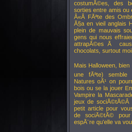
costumÃ©es, des b
sorties entre amis ou 
Â«Â FÃªte des Ombre
Ã§a en vieil anglais 
plein de mauvais sou
gens qui nous effraie
attrapÃ©es Ã caus
chocolats, surtout moi
Mais Halloween, bien q
une fÃªte) semble 
Natures oÃ¹ on pourr
bois ou se la jouer E
Vampire la Mascarade
jeux de sociÃ©tÃ©Â !
petit article pour vo
de sociÃ©tÃ© pour 
espÃ¨re qu'elle va vou