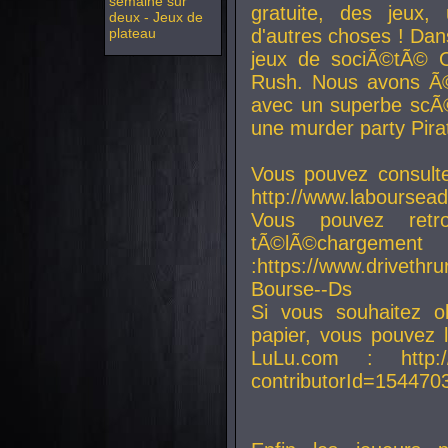
semaine sur
gratuite, des jeux,
deux - Jeux de
plateau
d'autres choses ! Da
jeux de sociÃ©tÃ© O
Rush. Nous avons Ã©
avec un superbe scÃ©
une murder party Pira
Vous pouvez consulte
http://www.laboursead
Vous pouvez ret
tÃ©lÃ©chargement
:https://www.driveth
Bourse--Ds
Si vous souhaitez o
papier, vous pouvez 
LuLu.com : http://w
contributorId=154470