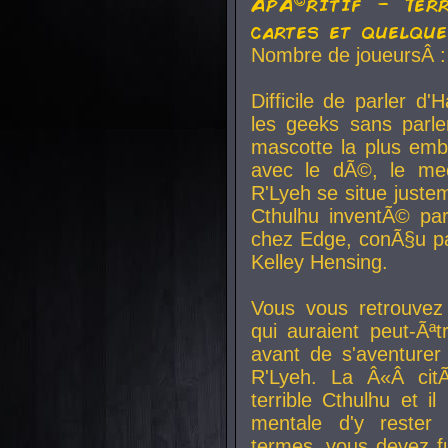
ApÃ©ritif - Ter
cartes et quelqu
Nombre de joueursÂ :
Difficile de parler d
les geeks sans parle
mascotte la plus emb
avec le dÃ©, le mee
R'Lyeh se situe juste
Cthulhu inventÃ© par
chez Edge, conÃ§u par
Kelley Hensing.
Vous vous retrouvez 
qui auraient peut-Ã
avant de s'aventurer
R'Lyeh. La Â«Â cit
terrible Cthulhu et i
mentale d'y rester 
termes, vous devez fu