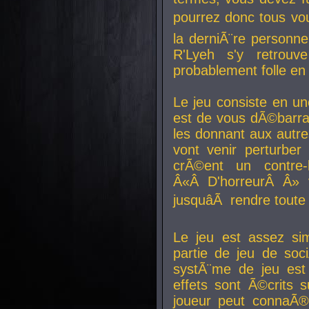
pourrez donc tous vous
la derniÃ¨re personne
R'Lyeh s'y retro
probablement folle en
Le jeu consiste en une
est de vous dÃ©barra
les donnant aux aut
vont venir perturber 
crÃ©ent un contre-
Â«Â D'horreurÂ Â» 
jusquâÃ rendre tout
Le jeu est assez si
partie de jeu de soc
systÃ¨me de jeu est
effets sont Ã©crits 
joueur peut connaÃ®