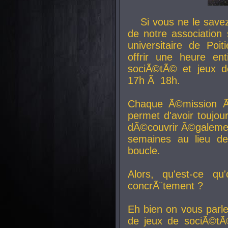
Si vous ne le sav
de notre association 
universitaire de Poit
offrir une heure en
sociÃ©tÃ© et jeux d
17h Ã 18h.
Chaque Ã©mission Ã
permet d'avoir toujo
dÃ©couvrir Ã©galemen
semaines au lieu d
boucle.
Alors, qu'est-ce qu
concrÃ¨tement ?
Eh bien on vous parl
de jeux de sociÃ©tÃ©