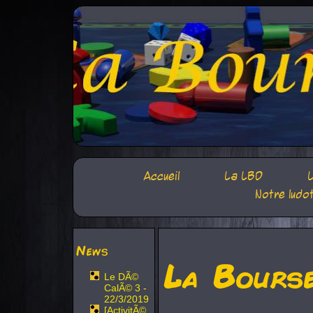
Accueil
La LBD
L
Notre ludo
News
La Bours
Le DÃ©
CalÃ© 3 -
22/3/2019
[ActivitÃ©