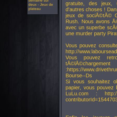
semaine sur
gratuite, des jeux,
deux - Jeux de
plateau
d'autres choses ! Da
jeux de sociÃ©tÃ© O
Rush. Nous avons Ã©
avec un superbe scÃ©
une murder party Pira
Vous pouvez consulte
http://www.laboursead
Vous pouvez ret
tÃ©lÃ©chargement
:https://www.driveth
Bourse--Ds
Si vous souhaitez o
papier, vous pouvez 
LuLu.com : http://w
contributorId=154470