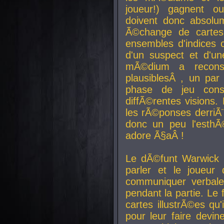
joueur!) gagnent o
doivent donc absolum
Ã©change de cartes
ensembles d'indices c
d'un suspect et d'u
mÃ©dium a reconst
plausiblesÂ , un pa
phase de jeu cons
diffÃ©rentes visions.
les rÃ©ponses derriÃ¨
donc un peu l'esthÃ
adore Ã§aÂ !
Le dÃ©funt Warwick 
parler et le joueur q
communiquer verbale
pendant la partie. Le
cartes illustrÃ©es q
pour leur faire devin