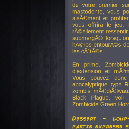
de votre premier su
mastodonte, vous po
aisÃ©ment et profite
vous offrira le jeu.
rÃ©ellement ressentir 
submergÃ© lorsqu'on 
hÃ©ros entourÃ©s de
les cÃ´tÃ©s.
En prime, Zombicide
d'extension et mÃªm
Vous pouvez donc 
apocalyptique type R
zombis mÃ©diÃ©vaux-
Black Plague, voi
Zombicide Green Hor
Dessert - Loup
partie expresse 