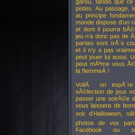
garou, tandis que ce 
pistes. Au passage, le
au principe fondamen
monde dispose d'un rÃ´
et dont il pourra bÃ©
jeu n'a donc pas de 
parties sont trÃ¨s c
et il n'y a pas vraime
peut jouer lui aussi.
peut mÃªme vous Ã©di
la flemmeÂ !
VoilÃ on espÃ¨re 
sÃ©lection de jeux vo
passer une soirÃ©e d
vous laissera de bons
soir d'Halloween, nâ
photos de vos parti
Facebook ou su