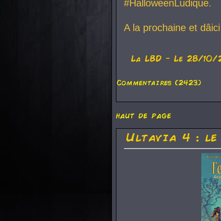
#HalloweenLudique.
A la prochaine et dâic
La
LBD
- Le 28/10/
Commentaires (2423)
haut de page
Ultavia 4 : le