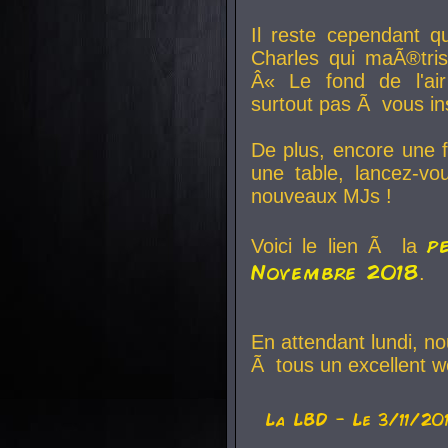
Il reste cependant q
Charles qui maÃ®tri
Â« Le fond de l'air
surtout pas Ã vous ins
De plus, encore une f
une table, lancez-v
nouveaux MJs !
p
Voici le lien Ã la
Novembre 2018
.
En attendant lundi, n
Ã tous un excellent w
La
LBD
- Le 3/11/20