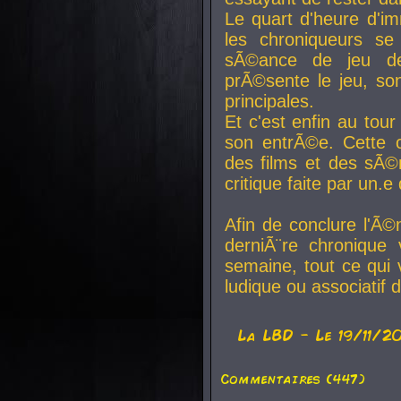
Le quart d'heure d'i
les chroniqueurs se
sÃ©ance de jeu de
prÃ©sente le jeu, son
principales.
Et c'est enfin au tour
son entrÃ©e. Cette c
des films et des sÃ©r
critique faite par un
Afin de conclure l'Ã©
derniÃ¨re chronique
semaine, tout ce qui 
ludique ou associatif 
La
LBD
- Le 19/11/2
Commentaires (447)