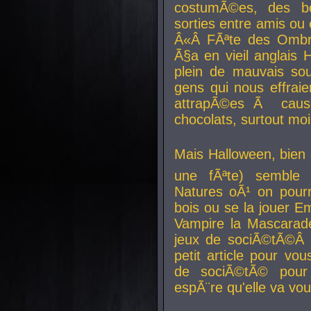
costumÃ©es, des b
sorties entre amis ou 
Â«Â FÃªte des Ombre
Ã§a en vieil anglais 
plein de mauvais sou
gens qui nous effraie
attrapÃ©es Ã caus
chocolats, surtout moi
Mais Halloween, bien q
une fÃªte) semble 
Natures oÃ¹ on pourr
bois ou se la jouer E
Vampire la Mascarade
jeux de sociÃ©tÃ©Â !
petit article pour vo
de sociÃ©tÃ© pour 
espÃ¨re qu'elle va vou