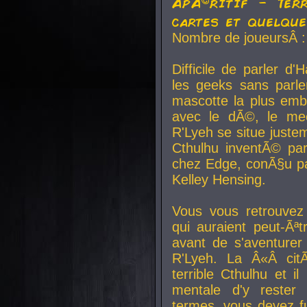
ApÃ©ritif - Ter
cartes et quelqu
Nombre de joueursÂ :
Difficile de parler d
les geeks sans parle
mascotte la plus emb
avec le dÃ©, le mee
R'Lyeh se situe juste
Cthulhu inventÃ© par
chez Edge, conÃ§u par
Kelley Hensing.
Vous vous retrouvez 
qui auraient peut-Ã
avant de s'aventurer
R'Lyeh. La Â«Â cit
terrible Cthulhu et i
mentale d'y rester 
termes, vous devez fu