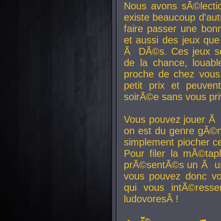
Nous avons sÃ©lectio
existe beaucoup d'autr
faire passer une bon
et aussi des jeux que
Ã DÃ©s. Ces jeux son
de la chance, louab
proche de chez vous.
petit prix et peuve
soirÃ©e sans vous pr
Vous pouvez jouer Ã 
on est du genre gÃ©n
simplement piocher ce
Pour filer la mÃ©tap
prÃ©sentÃ©s un Ã un
vous pouvez donc vo
qui vous intÃ©resse
ludovoresÂ !