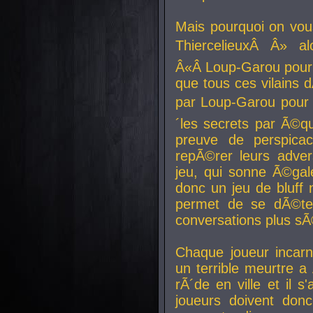
Mais pourquoi on vo
ThiercelieuxÂ Â» al
Â«Â Loup-Garou pour 
que tous ces vilain
par Loup-Garou pour u
´les secrets par Ã©qu
preuve de perspica
repÃ©rer leurs adver
jeu, qui sonne Ã©gale
donc un jeu de bluff 
permet de se dÃ©te
conversations plus sÃ
Chaque joueur incar
un terrible meurtre 
rÃ´de en ville et il s
joueurs doivent donc 