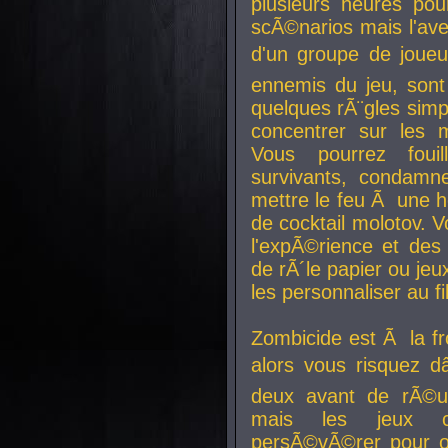
plusieurs heures pour
scÃ©narios mais l'av
d'un groupe de joueur
ennemis du jeu, sont
quelques rÃ¨gles simp
concentrer sur les 
Vous pourrez foui
survivants, condamn
mettre le feu Ã une
de cocktail molotov. 
l'expÃ©rience et de
de rÃ´le papier ou je
les personnaliser au fil
Zombicide est Ã la fr
alors vous risquez d
deux avant de rÃ©us
mais les jeux co
persÃ©vÃ©rer pour ob