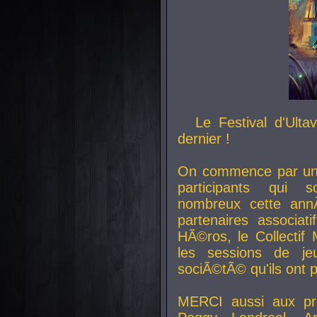
Le Festival d'Ult
dernier !
On commence par un 
participants qui s
nombreux cette an
partenaires associat
HÃ©ros, le Collecti
les sessions de j
sociÃ©tÃ© qu'ils ont
MERCI aussi aux pro