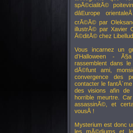
spÃ©cialitÃ© poitev
dâEurope orienta
crÃ©Ã© par Oleksand
illustrÃ© par Xavier 
Ã©ditÃ© chez Libellud
Vous incarnez un gr
d'Halloween - Ã§
rassemblent dans le
dÃ©funt ami, mons
convergence des pou
contacter le fantÃ´me
des visions afin de
horrible meurtre. Ca
assassinÃ©, et cert
vousÂ !
Mysterium est donc un
les mÃ©diums et le