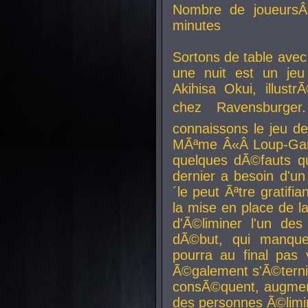
Nombre de joueurs
minutes
Sortons de table ave
une nuit est un je
Akihisa Okui, illus
chez Ravensburger.
connaissons le jeu d
MÃªme Â«Â Loup-Garo
quelques dÃ©fauts qu
dernier a besoin d'un
´le peut Ãªtre gratifi
la mise en place de l
d'Ã©liminer l'un des
dÃ©but, qui manque
pourra au final pas 
Ã©galement s'Ã©ternis
consÃ©quent, augment
des personnes Ã©limi