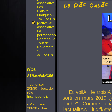
associative]
Le DÃ© CalÃ© 
Les
Plaisirs
Ludiques -
19/11/2018
[ActivitÃ©
associative]
La
permanence
Chamboule-
Tout de
Novembre
! -
3/11/2018
Nos
permanences
-
Lundi soir
20h30 - Jeux de
Et voilÃ le troi
rôle
Inscriptions ici
sorti en mars 2019 :)
Triche". Comme d'ha
-
Mardi soir
20h30 - Une
l'actualitÃ© ludifi