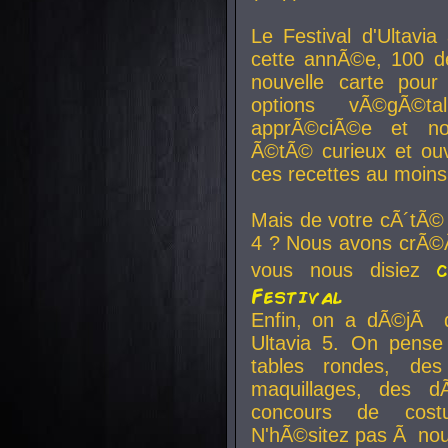
Le Festival d'Ultavia
cette annÃ©e, 100 de
nouvelle carte pour
options vÃ©gÃ©t
apprÃ©ciÃ©e et no
Ã©tÃ© curieux et ouv
ces recettes au moins
Mais de votre cÃ´tÃ©
4 ? Nous avons crÃ©Ã
vous nous disiez
Festival
Enfin, on a dÃ©jÃ de
Ultavia 5. On pens
tables rondes, des
maquillages, des d
concours de cost
N'hÃ©sitez pas Ã nous