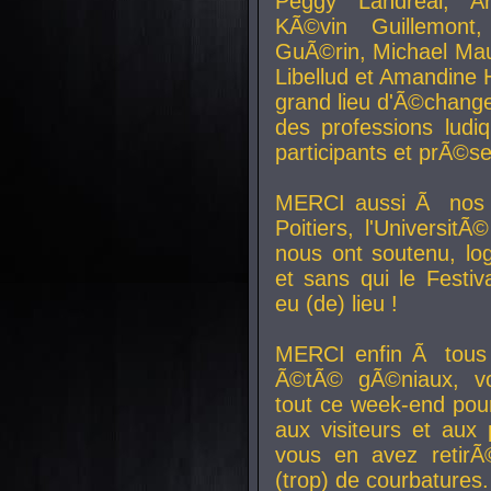
Peggy Landreal, A
KÃ©vin Guillemont
GuÃ©rin, Michael Maur
Libellud et Amandine H
grand lieu d'Ã©chang
des professions lud
participants et prÃ©se
MERCI aussi Ã nos pa
Poitiers, l'Universit
nous ont soutenu, log
et sans qui le Festiv
eu (de) lieu !
MERCI enfin Ã tous
Ã©tÃ© gÃ©niaux, v
tout ce week-end pour
aux visiteurs et aux
vous en avez retirÃ
(trop) de courbatures.