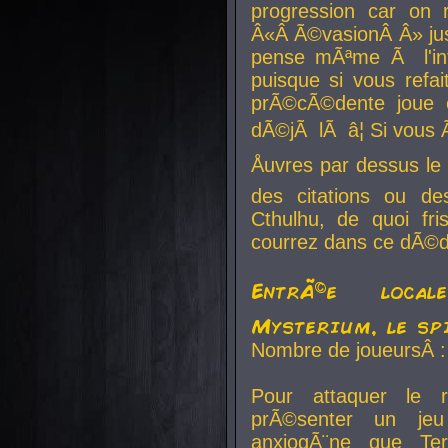
progression car on 
Â«Â Ã©vasionÂ Â» jusq
pense mÃªme Ã l'inf
puisque si vous refai
prÃ©cÃ©dente joue e
dÃ©jÃ lÃ â¦ Si vous 
Åuvres par dessus l
des citations ou d
Cthulhu, de quoi f
courrez dans ce dÃ©da
EntrÃ©e local
Mysterium, le sp
Nombre de joueursÂ :
Pour attaquer le 
prÃ©senter un je
anxiogÃ¨ne que Te