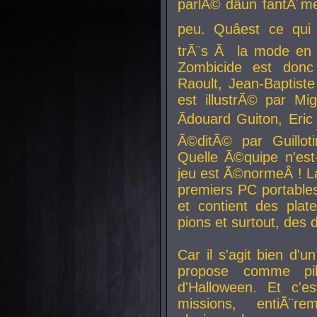
parlÃ© dâun fantÃ´me 
peu. Quâest ce qui
trÃ¨s Ã la mode en
Zombicide est donc
Raoult, Jean-Baptiste
est illustrÃ© par Mi
Ãdouard Guiton, Eric
Ã©ditÃ© par Guillot
Quelle Ã©quipe n'est
jeu est Ã©normeÂ ! La 
premiers PC portable
et contient des plat
pions et surtout, des d
Car il s'agit bien d'u
propose comme pil
d'Halloween. Et c'e
missions, entiÃ¨r