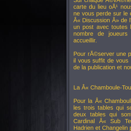
carte du lieu oÃ¹ nou
ne vous perde sur le 
Â« Discussion Â» de 
un post avec toutes 
nombre de joueurs
accueillir.
Pour rÃ©server une pl
il vous suffit de vou
de la publication et n
La Â« Chamboule-Tout
Pour la Â« Chamboul
les trois tables qui
deux tables qui so
Cardinal
Â« Sub Ter
Hadrien et
Changelin
p