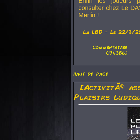
Enfin les joueurs p
consulter chez Le DÃ
Merlin !
La
LBD
- Le 22/3/2
Commentaires
(174386)
haut de page
[ActivitÃ© as
Plaisirs Ludiq