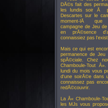
DÃ©s fait des perma
les lundis soir Ã 
Descartes sur le ca
moment-lÃ que v
campagne de Jeu de 
en prÃ©sence d'a
connaissiez pas l'exi
Mais ce qui est encor
permanence de Jeu 
spÃ©ciale. Chez n
Chamboule-Tout Â». 
lundi du mois vous p
d'une soirÃ©e dans 
connaissez pas enco
redÃ©couvrir.
La Â« Chamboule-Tou
les MJs vous propos