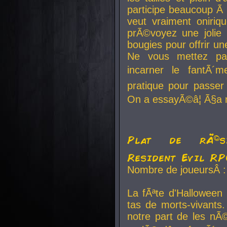
participe beaucoup Ã 
veut vraiment oniriq
prÃ©voyez une jolie
bougies pour offrir un
Ne vous mettez pa
incarner le fantÃ´m
pratique pour passer 
On a essayÃ©â¦ Ã§a n
Plat de rÃ©sis
Resident Evil R
Nombre de joueursÂ :
La fÃªte d'Halloween
tas de morts-vivants.
notre part de les nÃ©