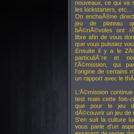
nouveaux, ce qui va so
les kickstarters, etc...
On enchaÃ®ne direct
jeu de plateau q
bÃ©nÃ©voles ont rÃ
libre afin de vous don
que vous puissiez vou
Ensuite il y a le ZÃ
particuliÃ¨re et 
l'Ã©mission, qui pa
l'origine de certains
un rapport avec le th
L'Ã©mission continue
test mais cette fois-c
que pour le jeu d
dÃ©couvrir un jeu de r
S'en suit la culture l
vous parle d'un aspe
essayant de rester da