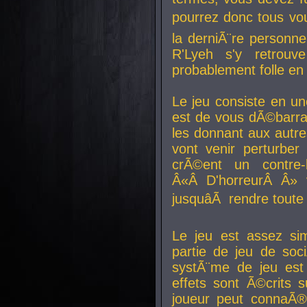
pourrez donc tous vous
la derniÃ¨re personne
R'Lyeh s'y retro
probablement folle en
Le jeu consiste en une
est de vous dÃ©barra
les donnant aux aut
vont venir perturber 
crÃ©ent un contre-
Â«Â D'horreurÂ Â» 
jusquâÃ rendre tout
Le jeu est assez si
partie de jeu de soc
systÃ¨me de jeu est
effets sont Ã©crits 
joueur peut connaÃ®