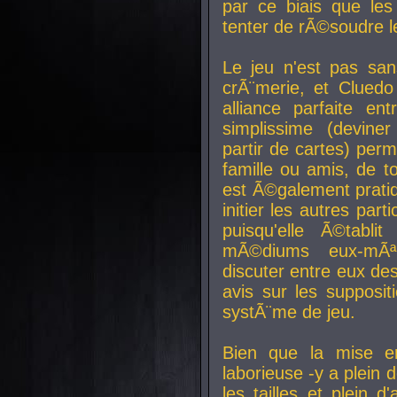
par ce biais que le
tenter de rÃ©soudre l
Le jeu n'est pas san
crÃ¨merie, et Clued
alliance parfaite e
simplissime (devine
partir de cartes) perm
famille ou amis, de t
est Ã©galement prati
initier les autres par
puisqu'elle Ã©tabli
mÃ©diums eux-mÃ
discuter entre eux de
avis sur les supposit
systÃ¨me de jeu.
Bien que la mise e
laborieuse -y a plein 
les tailles et plein d