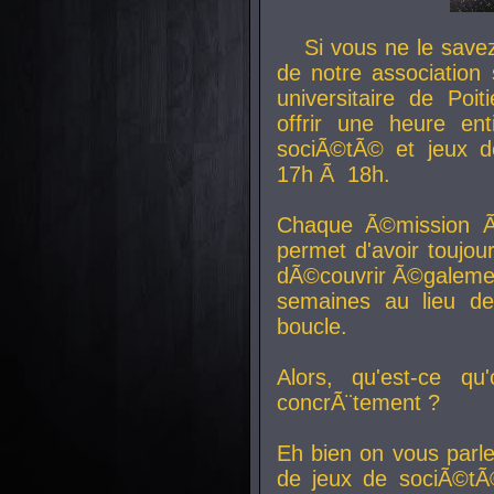
Si vous ne le sav
de notre association 
universitaire de Poit
offrir une heure en
sociÃ©tÃ© et jeux d
17h Ã 18h.
Chaque Ã©mission Ã
permet d'avoir toujo
dÃ©couvrir Ã©galemen
semaines au lieu d
boucle.
Alors, qu'est-ce qu
concrÃ¨tement ?
Eh bien on vous parl
de jeux de sociÃ©tÃ©