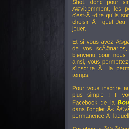
Shot, donc pour si
Ã©videmment, les pe
c'est-Ã -dire qu'ils
choisir Ã quel Jeu 
jouer.
Et si vous avez Ã©ga
de vos scÃ©narios,
bienvenu pour nous 
ainsi, vous permettez
s'inscrire Ã la per
temps.
Pour vous inscrire a
plus simple ! Il vo
Bo
Facebook de la
dans l'onglet Â« Ã©v
permanence Ã laquelle
Sur chaque Ã©vÃ©nem