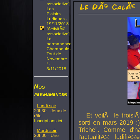
associative]
Le DÃ© CalÃ© 
Les
Plaisirs
Ludiques -
19/11/2018
[ActivitÃ©
associative]
La
permanence
Chamboule-
Tout de
Novembre
! -
3/11/2018
Nos
permanences
-
Lundi soir
20h30 - Jeux de
Et voilÃ le troi
rôle
Inscriptions ici
sorti en mars 2019 :)
Triche". Comme d'ha
-
Mardi soir
20h30 - Une
l'actualitÃ© ludifi