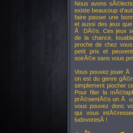
Nous avons sÃ©lectio
existe beaucoup d'autr
faire passer une bon
et aussi des jeux que
Ã DÃ©s. Ces jeux son
de la chance, louab
proche de chez vous.
petit prix et peuve
soirÃ©e sans vous pr
Vous pouvez jouer Ã 
on est du genre gÃ©n
simplement piocher ce
Pour filer la mÃ©tap
prÃ©sentÃ©s un Ã un
vous pouvez donc vo
qui vous intÃ©resse
ludovoresÂ !