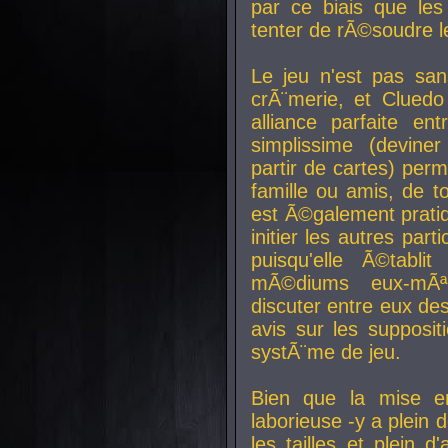
par ce biais que le
tenter de rÃ©soudre l
Le jeu n'est pas san
crÃ¨merie, et Clued
alliance parfaite e
simplissime (devine
partir de cartes) perm
famille ou amis, de t
est Ã©galement prati
initier les autres par
puisqu'elle Ã©tabli
mÃ©diums eux-mÃ
discuter entre eux de
avis sur les supposit
systÃ¨me de jeu.
Bien que la mise e
laborieuse -y a plein 
les tailles et plein d