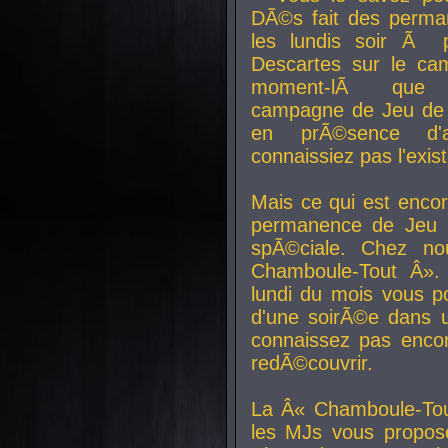
DÃ©s fait des perma
les lundis soir Ã 
Descartes sur le ca
moment-lÃ que v
campagne de Jeu de 
en prÃ©sence d'a
connaissiez pas l'exi
Mais ce qui est encor
permanence de Jeu 
spÃ©ciale. Chez n
Chamboule-Tout Â». 
lundi du mois vous p
d'une soirÃ©e dans 
connaissez pas enco
redÃ©couvrir.
La Â« Chamboule-Tou
les MJs vous propos