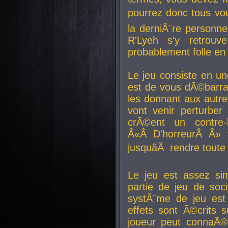
pourrez donc tous vous
la derniÃ¨re personne
R'Lyeh s'y retro
probablement folle en
Le jeu consiste en une
est de vous dÃ©barra
les donnant aux aut
vont venir perturber 
crÃ©ent un contre-
Â«Â D'horreurÂ Â» 
jusquâÃ rendre tout
Le jeu est assez si
partie de jeu de soc
systÃ¨me de jeu est
effets sont Ã©crits 
joueur peut connaÃ®