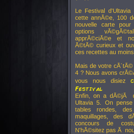
Le Festival d'Ultavia
cette annÃ©e, 100 de
nouvelle carte pour
options vÃ©gÃ©t
apprÃ©ciÃ©e et no
Ã©tÃ© curieux et ouv
ces recettes au moins
Mais de votre cÃ´tÃ©
4 ? Nous avons crÃ©Ã
vous nous disiez
Festival
Enfin, on a dÃ©jÃ de
Ultavia 5. On pens
tables rondes, des
maquillages, des d
concours de cost
N'hÃ©sitez pas Ã nous