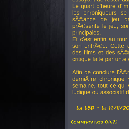
Le quart d'heure d'i
les chroniqueurs se
sÃ©ance de jeu de
prÃ©sente le jeu, son
principales.
Et c'est enfin au tour
son entrÃ©e. Cette c
des films et des sÃ©r
critique faite par un
Afin de conclure l'Ã©
derniÃ¨re chronique
semaine, tout ce qui 
ludique ou associatif 
La
LBD
- Le 19/11/2
Commentaires (447)