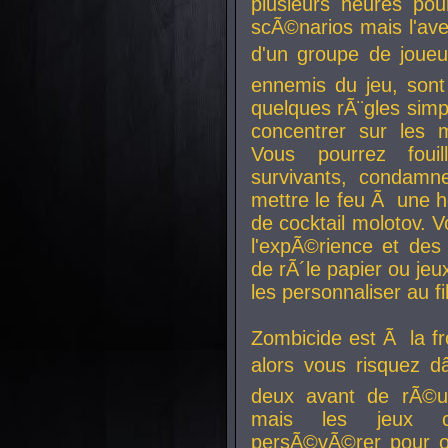
plusieurs heures pour
scÃ©narios mais l'av
d'un groupe de joueur
ennemis du jeu, sont
quelques rÃ¨gles simp
concentrer sur les 
Vous pourrez foui
survivants, condamn
mettre le feu Ã une
de cocktail molotov. 
l'expÃ©rience et de
de rÃ´le papier ou je
les personnaliser au fil
Zombicide est Ã la fr
alors vous risquez d
deux avant de rÃ©us
mais les jeux co
persÃ©vÃ©rer pour ob