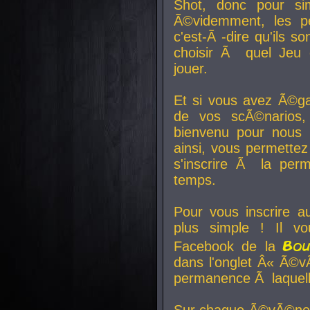
Shot, donc pour si
Ã©videmment, les pe
c'est-Ã -dire qu'ils
choisir Ã quel Jeu 
jouer.
Et si vous avez Ã©ga
de vos scÃ©narios,
bienvenu pour nous 
ainsi, vous permettez
s'inscrire Ã la per
temps.
Pour vous inscrire a
plus simple ! Il vo
Bo
Facebook de la
dans l'onglet Â« Ã©v
permanence Ã laquelle
Sur chaque Ã©vÃ©nem