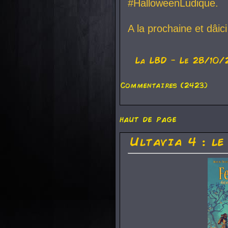
#HalloweenLudique.
A la prochaine et dâic
La
LBD
- Le 28/10/
Commentaires (2423)
haut de page
Ultavia 4 : le