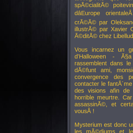
spÃ©cialitÃ© poitev
dâEurope orienta
crÃ©Ã© par Oleksand
illustrÃ© par Xavier 
Ã©ditÃ© chez Libellud
Vous incarnez un gr
d'Halloween - Ã§
rassemblent dans le
dÃ©funt ami, mons
convergence des pou
contacter le fantÃ´me
des visions afin de
horrible meurtre. Ca
assassinÃ©, et cert
vousÂ !
Mysterium est donc un
les mÃ©diums et le