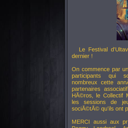
Le Festival d'Ult
dernier !
On commence par un 
participants qui s
nombreux cette an
partenaires associat
HÃ©ros, le Collecti
les sessions de j
sociÃ©tÃ© qu'ils ont
MERCI aussi aux pro