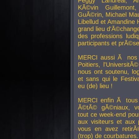
Peggy Landreal, A
KÃ©vin Guillemont
GuÃ©rin, Michael Maur
Libellud et Amandine H
grand lieu d'Ã©chang
des professions lud
participants et prÃ©se
MERCI aussi Ã nos pa
Poitiers, l'Universit
nous ont soutenu, log
et sans qui le Festiv
eu (de) lieu !
MERCI enfin Ã tous
Ã©tÃ© gÃ©niaux, v
tout ce week-end pour
aux visiteurs et aux
vous en avez retirÃ
(trop) de courbatures.