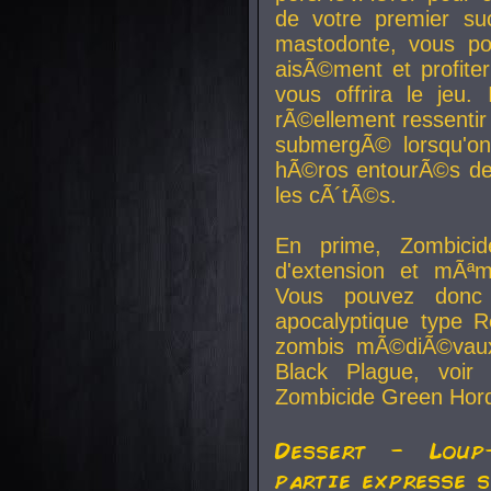
de votre premier su
mastodonte, vous po
aisÃ©ment et profite
vous offrira le jeu.
rÃ©ellement ressentir 
submergÃ© lorsqu'on 
hÃ©ros entourÃ©s de
les cÃ´tÃ©s.
En prime, Zombicide
d'extension et mÃªm
Vous pouvez donc 
apocalyptique type R
zombis mÃ©diÃ©vaux-
Black Plague, voi
Zombicide Green Hor
Dessert - Loup
partie expresse 