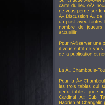
carte du lieu oÃ¹ nou
ne vous perde sur le 
Â« Discussion Â» de 
un post avec toutes 
nombre de joueurs
accueillir.
Pour rÃ©server une pl
il vous suffit de vou
de la publication et n
La Â« Chamboule-Tout
Pour la Â« Chamboul
les trois tables qui
deux tables qui so
Cardinal
Â« Sub Ter
Hadrien et
Changelin
p