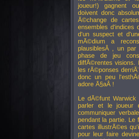
joueur!) gagnent o
doivent donc absolum
Ã©change de cartes
ensembles d'indices c
d'un suspect et d'u
mÃ©dium a reconst
plausiblesÂ , un pa
phase de jeu cons
diffÃ©rentes visions.
les rÃ©ponses derriÃ¨
donc un peu l'esthÃ
adore Ã§aÂ !
Le dÃ©funt Warwick 
parler et le joueur q
communiquer verbale
pendant la partie. Le
cartes illustrÃ©es q
pour leur faire devin