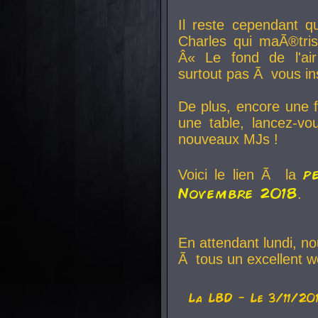
Il reste cependant q
Charles qui maÃ®tri
Â« Le fond de l'air
surtout pas Ã vous ins
De plus, encore une f
une table, lancez-v
nouveaux MJs !
p
Voici le lien Ã la
Novembre 2018
.
En attendant lundi, n
Ã tous un excellent w
La
LBD
- Le 3/11/20