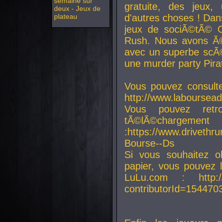
semaine sur
gratuite, des jeux,
deux - Jeux de
plateau
d'autres choses ! Da
jeux de sociÃ©tÃ© O
Rush. Nous avons Ã©
avec un superbe scÃ©
une murder party Pira
Vous pouvez consulte
http://www.laboursead
Vous pouvez ret
tÃ©lÃ©chargement
:https://www.driveth
Bourse--Ds
Si vous souhaitez o
papier, vous pouvez 
LuLu.com : http://w
contributorId=154470