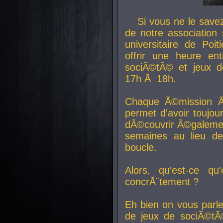
Si vous ne le sav
de notre association 
universitaire de Poit
offrir une heure en
sociÃ©tÃ© et jeux d
17h Ã 18h.
Chaque Ã©mission Ã
permet d'avoir toujo
dÃ©couvrir Ã©galemen
semaines au lieu d
boucle.
Alors, qu'est-ce qu
concrÃ¨tement ?
Eh bien on vous parl
de jeux de sociÃ©tÃ©