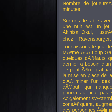
Nombre de joueurs
minutes
Sortons de table ave
une nuit est un je
Akihisa Okui, illus
chez Ravensburger.
connaissons le jeu d
MÃªme Â«Â Loup-Garo
quelques dÃ©fauts qu
dernier a besoin d'un
´le peut Ãªtre gratifi
la mise en place de l
d'Ã©liminer l'un des
dÃ©but, qui manque
pourra au final pas 
Ã©galement s'Ã©ternis
consÃ©quent, augment
des personnes Ã©limi