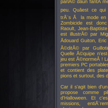
parlÃ© dâun fantÃ´me 
peu. Quâest ce qui
trÃ¨s Ã la mode en
Zombicide est donc
Raoult, Jean-Baptiste
est illustrÃ© par Mi
Ãdouard Guiton, Eric
Ã©ditÃ© par Guillot
Quelle Ã©quipe n'est
jeu est Ã©normeÂ ! La 
premiers PC portable
et contient des plat
pions et surtout, des d
Car il s'agit bien d'u
propose comme pil
d'Halloween. Et c'e
missions, entiÃ¨r