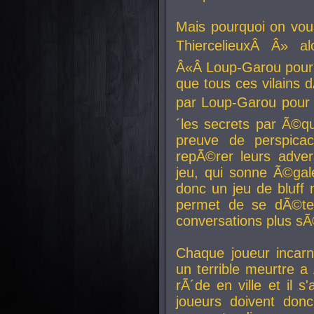
Mais pourquoi on vo
ThiercelieuxÂ Â» al
Â«Â Loup-Garou pour 
que tous ces vilain
par Loup-Garou pour u
´les secrets par Ã©qu
preuve de perspica
repÃ©rer leurs adver
jeu, qui sonne Ã©gale
donc un jeu de bluff 
permet de se dÃ©te
conversations plus sÃ
Chaque joueur incar
un terrible meurtre 
rÃ´de en ville et il s
joueurs doivent donc 