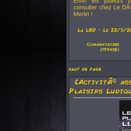
Enfin les joueurs p
consulter chez Le DÃ
Merlin !
La
LBD
- Le 22/3/2
Commentaires
(174418)
haut de page
[ActivitÃ© as
Plaisirs Ludiq