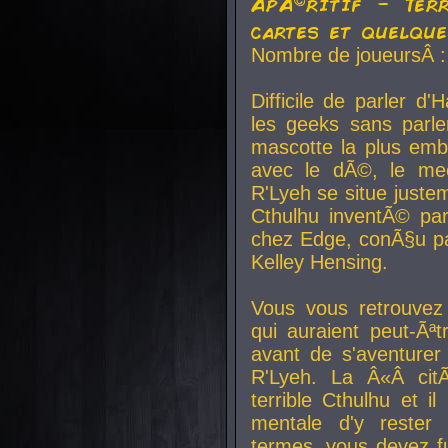
ApÃ©ritif - Ter
cartes et quelqu
Nombre de joueursÂ :
Difficile de parler d
les geeks sans parle
mascotte la plus emb
avec le dÃ©, le mee
R'Lyeh se situe juste
Cthulhu inventÃ© par
chez Edge, conÃ§u par
Kelley Hensing.
Vous vous retrouvez 
qui auraient peut-Ã
avant de s'aventurer
R'Lyeh. La Â«Â cit
terrible Cthulhu et i
mentale d'y rester 
termes, vous devez fu