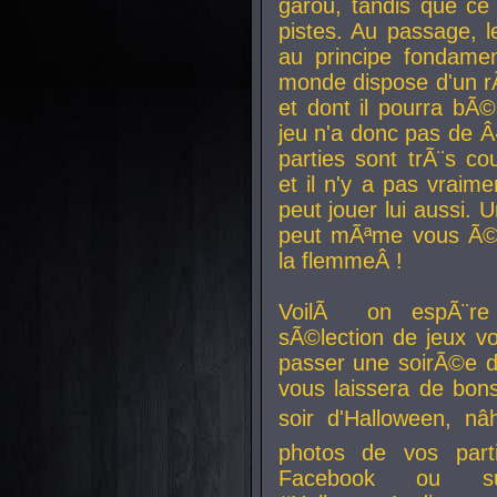
garou, tandis que ce 
pistes. Au passage, le
au principe fondamen
monde dispose d'un rÃ´
et dont il pourra bÃ©
jeu n'a donc pas de 
parties sont trÃ¨s c
et il n'y a pas vraime
peut jouer lui aussi.
peut mÃªme vous Ã©di
la flemmeÂ !
VoilÃ on espÃ¨re 
sÃ©lection de jeux vo
passer une soirÃ©e d
vous laissera de bons
soir d'Halloween, nâ
photos de vos parti
Facebook ou su