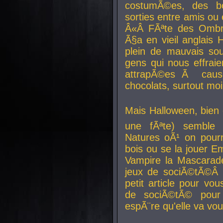
costumÃ©es, des b
sorties entre amis ou 
Â«Â FÃªte des Ombre
Ã§a en vieil anglais 
plein de mauvais sou
gens qui nous effraie
attrapÃ©es Ã caus
chocolats, surtout moi
Mais Halloween, bien q
une fÃªte) semble 
Natures oÃ¹ on pourr
bois ou se la jouer E
Vampire la Mascarade
jeux de sociÃ©tÃ©Â !
petit article pour vo
de sociÃ©tÃ© pour 
espÃ¨re qu'elle va vou