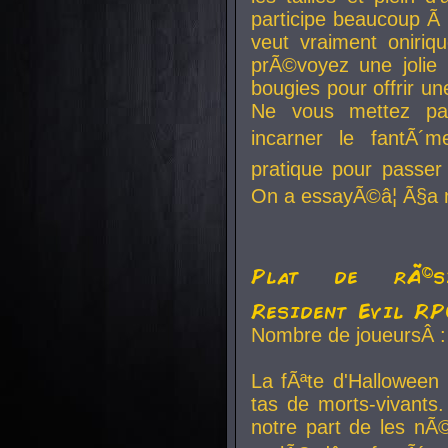
participe beaucoup Ã 
veut vraiment oniriq
prÃ©voyez une jolie
bougies pour offrir un
Ne vous mettez pa
incarner le fantÃ´m
pratique pour passer 
On a essayÃ©â¦ Ã§a n
Plat de rÃ©sis
Resident Evil R
Nombre de joueursÂ :
La fÃªte d'Halloween
tas de morts-vivants.
notre part de les nÃ©