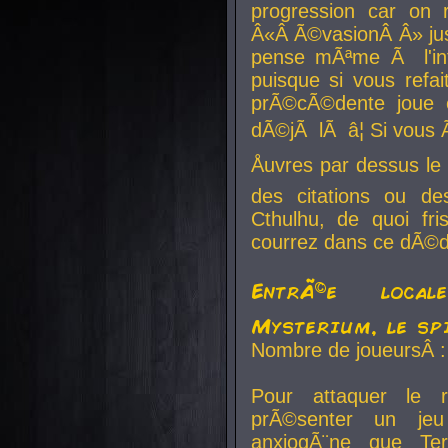
progression car on 
Â«Â Ã©vasionÂ Â» jusq
pense mÃªme Ã l'inf
puisque si vous refai
prÃ©cÃ©dente joue e
dÃ©jÃ lÃ â¦ Si vous 
Åuvres par dessus l
des citations ou d
Cthulhu, de quoi f
courrez dans ce dÃ©da
EntrÃ©e local
Mysterium, le sp
Nombre de joueursÂ :
Pour attaquer le 
prÃ©senter un je
anxiogÃ¨ne que Te