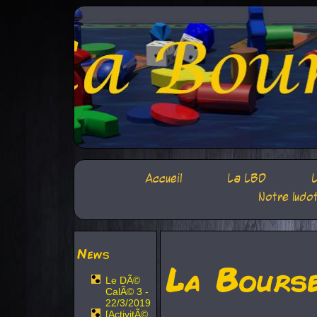
Accueil
La LBD
L
Notre ludo
News
La Bours
Le DÃ©
CalÃ© 3 -
22/3/2019
[ActivitÃ©