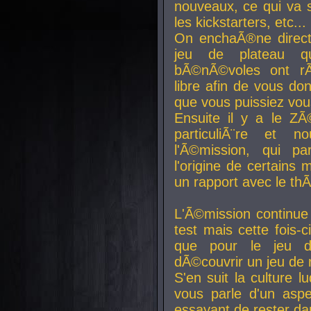
nouveaux, ce qui va so
les kickstarters, etc...
On enchaÃ®ne direct
jeu de plateau q
bÃ©nÃ©voles ont rÃ
libre afin de vous don
que vous puissiez vou
Ensuite il y a le ZÃ
particuliÃ¨re et 
l'Ã©mission, qui pa
l'origine de certains
un rapport avec le th
L'Ã©mission continue
test mais cette fois-c
que pour le jeu d
dÃ©couvrir un jeu de r
S'en suit la culture l
vous parle d'un aspe
essayant de rester da