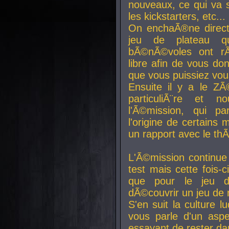
nouveaux, ce qui va so
les kickstarters, etc...
On enchaÃ®ne direct
jeu de plateau q
bÃ©nÃ©voles ont rÃ
libre afin de vous don
que vous puissiez vou
Ensuite il y a le ZÃ
particuliÃ¨re et 
l'Ã©mission, qui pa
l'origine de certains
un rapport avec le th
L'Ã©mission continue
test mais cette fois-c
que pour le jeu d
dÃ©couvrir un jeu de r
S'en suit la culture l
vous parle d'un aspe
essayant de rester da