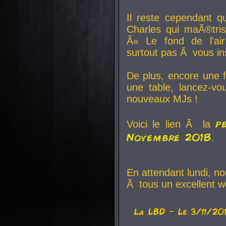
Il reste cependant q
Charles qui maÃ®tri
Â« Le fond de l'air
surtout pas Ã vous ins
De plus, encore une f
une table, lancez-v
nouveaux MJs !
p
Voici le lien Ã la
Novembre 2018
.
En attendant lundi, n
Ã tous un excellent w
La
LBD
- Le 3/11/20