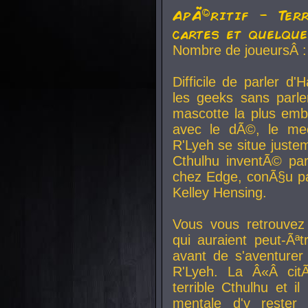
ApÃ©ritif - Ter
cartes et quelqu
Nombre de joueursÂ :
Difficile de parler d
les geeks sans parle
mascotte la plus emb
avec le dÃ©, le mee
R'Lyeh se situe juste
Cthulhu inventÃ© par
chez Edge, conÃ§u par
Kelley Hensing.
Vous vous retrouvez 
qui auraient peut-Ã
avant de s'aventurer
R'Lyeh. La Â«Â cit
terrible Cthulhu et i
mentale d'y rester 