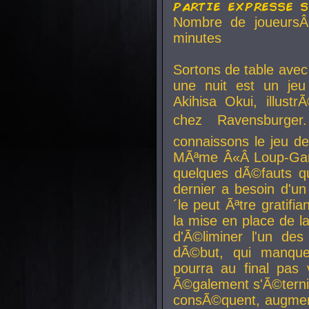
partie expresse 
Nombre de joueurs
minutes
Sortons de table ave
une nuit est un je
Akihisa Okui, illus
chez Ravensburger.
connaissons le jeu d
MÃªme Â«Â Loup-Garo
quelques dÃ©fauts qu
dernier a besoin d'un
´le peut Ãªtre gratifi
la mise en place de l
d'Ã©liminer l'un des
dÃ©but, qui manque
pourra au final pas 
Ã©galement s'Ã©ternis
consÃ©quent, augment