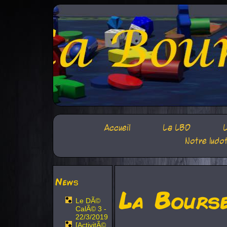
Accueil
La LBD
L
Notre ludo
News
La Bours
Le DÃ©
CalÃ© 3 -
22/3/2019
[ActivitÃ©