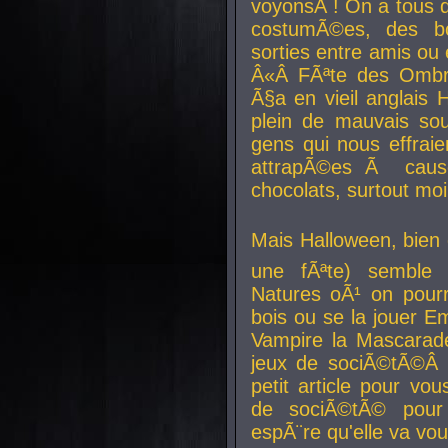
voyonsÂ ! On a tous 
costumÃ©es, des b
sorties entre amis ou 
Â«Â FÃªte des Ombre
Ã§a en vieil anglais 
plein de mauvais sou
gens qui nous effraie
attrapÃ©es Ã caus
chocolats, surtout moi
Mais Halloween, bien q
une fÃªte) semble 
Natures oÃ¹ on pourr
bois ou se la jouer E
Vampire la Mascarade
jeux de sociÃ©tÃ©Â !
petit article pour vo
de sociÃ©tÃ© pour 
espÃ¨re qu'elle va vou