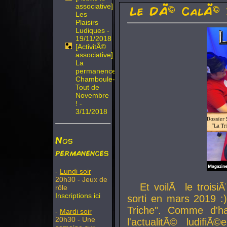
associative]
Le DÃ© CalÃ© 
Les
Plaisirs
Ludiques -
19/11/2018
[ActivitÃ©
associative]
La
permanence
Chamboule-
Tout de
Novembre
! -
3/11/2018
Nos
permanences
-
Lundi soir
20h30 - Jeux de
Et voilÃ le troi
rôle
Inscriptions ici
sorti en mars 2019 :)
Triche". Comme d'ha
-
Mardi soir
20h30 - Une
l'actualitÃ© ludifi