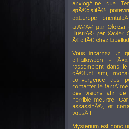
anxiogÃ¨ne que Te
spÃ©cialitÃ© poitev
dâEurope orienta
crÃ©Ã© par Oleksand
illustrÃ© par Xavier 
Ã©ditÃ© chez Libellud
Vous incarnez un gr
d'Halloween - Ã§
rassemblent dans le
dÃ©funt ami, mons
convergence des pou
contacter le fantÃ´me
des visions afin de
horrible meurtre. Ca
assassinÃ©, et cert
vousÂ !
Mysterium est donc un