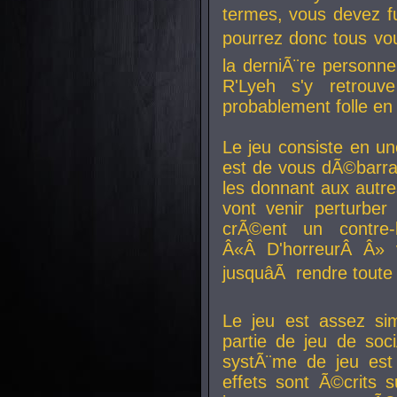
termes, vous devez fu
pourrez donc tous vous
la derniÃ¨re personne
R'Lyeh s'y retro
probablement folle en
Le jeu consiste en une
est de vous dÃ©barra
les donnant aux aut
vont venir perturber 
crÃ©ent un contre-
Â«Â D'horreurÂ Â» 
jusquâÃ rendre tout
Le jeu est assez si
partie de jeu de soc
systÃ¨me de jeu est
effets sont Ã©crits 