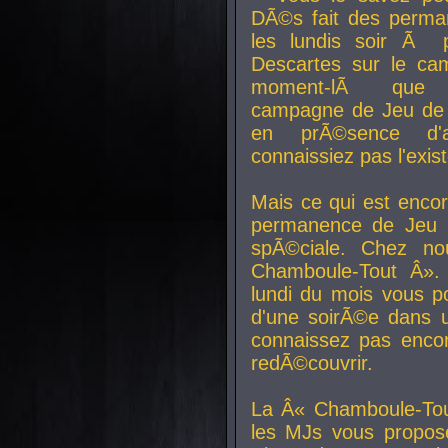
DÃ©s fait des perma
les lundis soir Ã 
Descartes sur le ca
moment-lÃ que v
campagne de Jeu de 
en prÃ©sence d'a
connaissiez pas l'exi
Mais ce qui est encor
permanence de Jeu 
spÃ©ciale. Chez n
Chamboule-Tout Â». 
lundi du mois vous p
d'une soirÃ©e dans 
connaissez pas enco
redÃ©couvrir.
La Â« Chamboule-Tou
les MJs vous propos