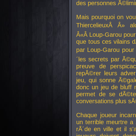
des personnes Ã©limi
Mais pourquoi on vo
ThiercelieuxÂ Â» al
Â«Â Loup-Garou pour 
que tous ces vilain
par Loup-Garou pour u
´les secrets par Ã©qu
preuve de perspica
repÃ©rer leurs adver
jeu, qui sonne Ã©gale
donc un jeu de bluff 
permet de se dÃ©te
conversations plus sÃ
Chaque joueur incar
un terrible meurtre 
rÃ´de en ville et il s