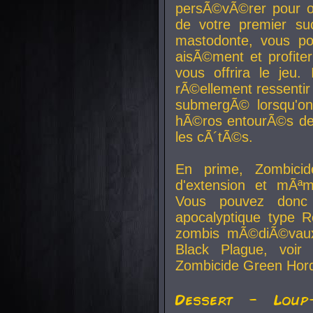
persÃ©vÃ©rer pour ob
de votre premier su
mastodonte, vous po
aisÃ©ment et profite
vous offrira le jeu.
rÃ©ellement ressentir 
submergÃ© lorsqu'on 
hÃ©ros entourÃ©s de
les cÃ´tÃ©s.
En prime, Zombicide
d'extension et mÃªm
Vous pouvez donc 
apocalyptique type R
zombis mÃ©diÃ©vaux-
Black Plague, voi
Zombicide Green Hor
Dessert - Loup