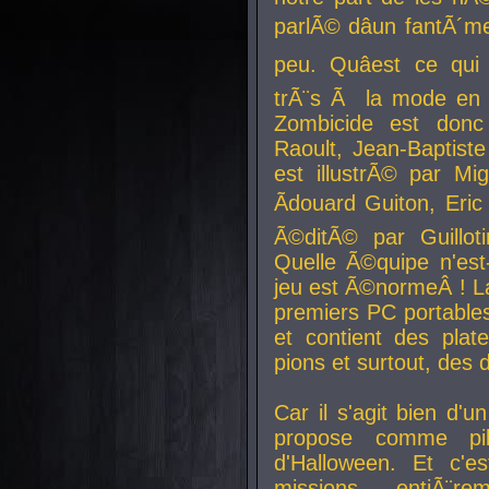
parlÃ© dâun fantÃ´me 
peu. Quâest ce qui
trÃ¨s Ã la mode en
Zombicide est donc
Raoult, Jean-Baptiste
est illustrÃ© par Mi
Ãdouard Guiton, Eric
Ã©ditÃ© par Guillot
Quelle Ã©quipe n'est
jeu est Ã©normeÂ ! La 
premiers PC portable
et contient des plat
pions et surtout, des d
Car il s'agit bien d'u
propose comme pil
d'Halloween. Et c'e
missions, entiÃ¨r