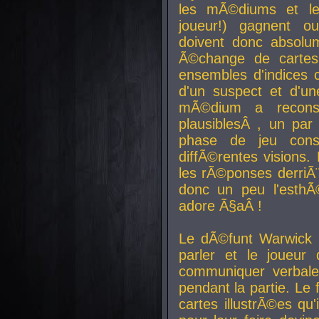
les mÃ©diums et le
joueur!) gagnent o
doivent donc absolum
Ã©change de cartes
ensembles d'indices c
d'un suspect et d'u
mÃ©dium a reconst
plausiblesÂ , un pa
phase de jeu cons
diffÃ©rentes visions.
les rÃ©ponses derriÃ¨
donc un peu l'esthÃ
adore Ã§aÂ !
Le dÃ©funt Warwick 
parler et le joueur q
communiquer verbale
pendant la partie. Le
cartes illustrÃ©es q