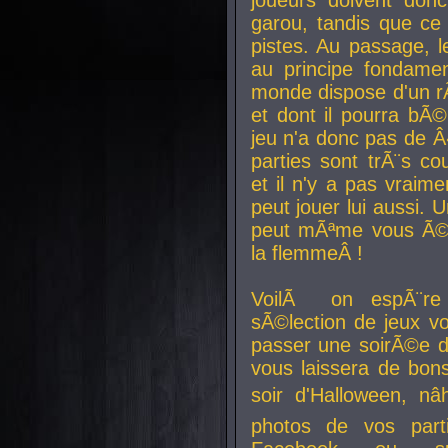
joueurs doivent donc 
garou, tandis que ce 
pistes. Au passage, le
au principe fondamen
monde dispose d'un rÃ´
et dont il pourra bÃ©
jeu n'a donc pas de 
parties sont trÃ¨s c
et il n'y a pas vraime
peut jouer lui aussi.
peut mÃªme vous Ã©di
la flemmeÂ !
VoilÃ on espÃ¨re 
sÃ©lection de jeux vo
passer une soirÃ©e d
vous laissera de bons
soir d'Halloween, nâ
photos de vos parti