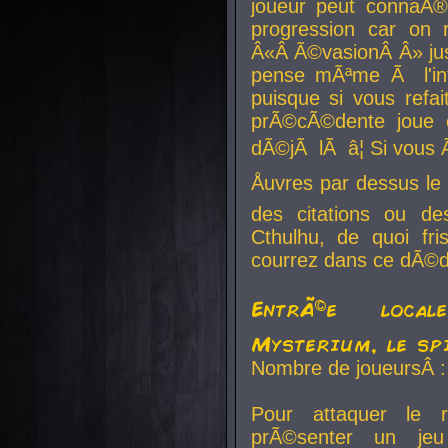
joueur peut connaÃ®
progression car on 
Â«Â Ã©vasionÂ Â» jusq
pense mÃªme Ã l'inf
puisque si vous refai
prÃ©cÃ©dente joue e
dÃ©jÃ lÃ â¦ Si vous 
Åuvres par dessus l
des citations ou d
Cthulhu, de quoi f
courrez dans ce dÃ©da
EntrÃ©e local
Mysterium, le sp
Nombre de joueursÂ :
Pour attaquer le 
prÃ©senter un je