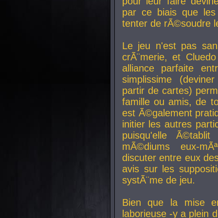
pour leur faire devin
par ce biais que le
tenter de rÃ©soudre l
Le jeu n'est pas san
crÃ¨merie, et Clued
alliance parfaite e
simplissime (devine
partir de cartes) perm
famille ou amis, de t
est Ã©galement prati
initier les autres par
puisqu'elle Ã©tabli
mÃ©diums eux-mÃ
discuter entre eux de
avis sur les supposit
systÃ¨me de jeu.
Bien que la mise e
laborieuse -y a plein 