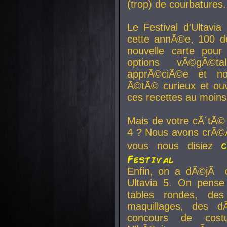
(trop) de courbatures.
Le Festival d'Ultavia
cette annÃ©e, 100 de
nouvelle carte pour
options vÃ©gÃ©t
apprÃ©ciÃ©e et no
Ã©tÃ© curieux et ouv
ces recettes au moins
Mais de votre cÃ´tÃ©
4 ? Nous avons crÃ©Ã
vous nous disiez
Festival
Enfin, on a dÃ©jÃ de
Ultavia 5. On pens
tables rondes, des
maquillages, des d
concours de cost