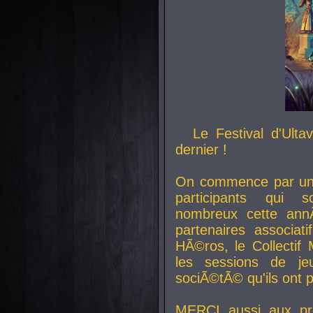
Le Festival d'Ult
dernier !
On commence par un 
participants qui s
nombreux cette an
partenaires associat
HÃ©ros, le Collecti
les sessions de j
sociÃ©tÃ© qu'ils ont
MERCI aussi aux pro