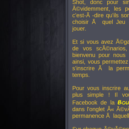
Shot, donc pour si
Ã©videmment, les pe
c'est-Ã -dire qu'ils
choisir Ã quel Jeu 
jouer.
Et si vous avez Ã©ga
de vos scÃ©narios,
bienvenu pour nous 
ainsi, vous permettez
s'inscrire Ã la per
temps.
Pour vous inscrire a
plus simple ! Il vo
Bo
Facebook de la
dans l'onglet Â« Ã©v
permanence Ã laquelle
Sur chaque Ã©vÃ©nem