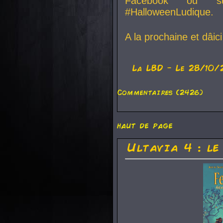
Facebook ou su
#HalloweenLudique.
A la prochaine et dâic
La
LBD
- Le 28/10/
Commentaires (2426)
haut de page
Ultavia 4 : le