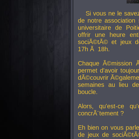
Si vous ne le sav
de notre association 
universitaire de Poit
offrir une heure en
sociÃ©tÃ© et jeux d
17h Ã 18h.
Chaque Ã©mission Ã
permet d'avoir toujo
dÃ©couvrir Ã©galemen
semaines au lieu d
boucle.
Alors, qu'est-ce qu
concrÃ¨tement ?
Eh bien on vous parl
de jeux de sociÃ©tÃ©