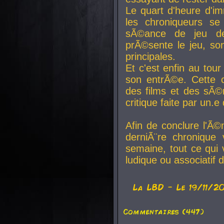
Le quart d'heure d'i
les chroniqueurs se
sÃ©ance de jeu de
prÃ©sente le jeu, son
principales.
Et c'est enfin au tour
son entrÃ©e. Cette c
des films et des sÃ©r
critique faite par un
Afin de conclure l'Ã©
derniÃ¨re chronique
semaine, tout ce qui 
ludique ou associatif 
La
LBD
- Le 19/11/2
Commentaires (447)