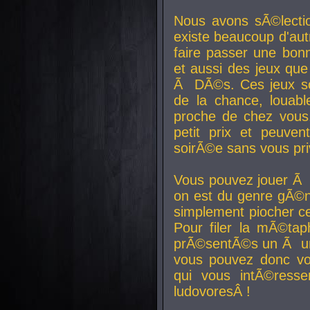
Nous avons sÃ©lectio
existe beaucoup d'autr
faire passer une bon
et aussi des jeux que
Ã DÃ©s. Ces jeux son
de la chance, louab
proche de chez vous.
petit prix et peuve
soirÃ©e sans vous pr
Vous pouvez jouer Ã 
on est du genre gÃ©n
simplement piocher ce
Pour filer la mÃ©tap
prÃ©sentÃ©s un Ã un
vous pouvez donc vo
qui vous intÃ©resse
ludovoresÂ !