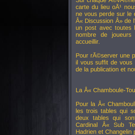
carte du lieu oÃ¹ nou
ne vous perde sur le 
Â« Discussion Â» de 
un post avec toutes 
nombre de joueurs
accueillir.
Pour rÃ©server une pl
il vous suffit de vou
de la publication et n
La Â« Chamboule-Tout
Pour la Â« Chamboul
les trois tables qui
deux tables qui so
Cardinal
Â« Sub Ter
Hadrien et
Changelin
p