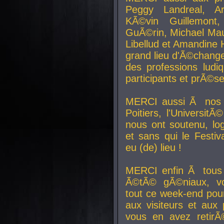
Peggy Landreal, A
KÃ©vin Guillemont
GuÃ©rin, Michael Maur
Libellud et Amandine H
grand lieu d'Ã©chang
des professions lud
participants et prÃ©se
MERCI aussi Ã nos pa
Poitiers, l'Universit
nous ont soutenu, log
et sans qui le Festiv
eu (de) lieu !
MERCI enfin Ã tous
Ã©tÃ© gÃ©niaux, v
tout ce week-end pour
aux visiteurs et aux
vous en avez retirÃ