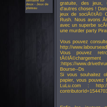
semaine sur
gratuite, des jeux,
deux - Jeux de
plateau
d'autres choses ! Da
jeux de sociÃ©tÃ© O
Rush. Nous avons Ã©
avec un superbe scÃ©
une murder party Pira
Vous pouvez consulte
http://www.laboursead
Vous pouvez ret
tÃ©lÃ©chargement
:https://www.driveth
Bourse--Ds
Si vous souhaitez o
papier, vous pouvez 
LuLu.com : http://w
contributorId=154470