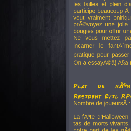
les tailles et plein d
participe beaucoup Ã 
veut vraiment oniriq
prÃ©voyez une jolie
bougies pour offrir un
Ne vous mettez pa
incarner le fantÃ´m
pratique pour passer 
On a essayÃ©â¦ Ã§a n
Plat de rÃ©sis
Resident Evil R
Nombre de joueursÂ :
La fÃªte d'Halloween
tas de morts-vivants.
notre part de les nÃ©