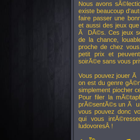
Nous avons sÃ©lectio
existe beaucoup d'autr
faire passer une bon
et aussi des jeux que
Ã DÃ©s. Ces jeux son
de la chance, louab
proche de chez vous.
petit prix et peuve
soirÃ©e sans vous pr
Vous pouvez jouer Ã 
on est du genre gÃ©n
simplement piocher ce
Pour filer la mÃ©tap
prÃ©sentÃ©s un Ã un
vous pouvez donc vo
qui vous intÃ©resse
ludovoresÂ !