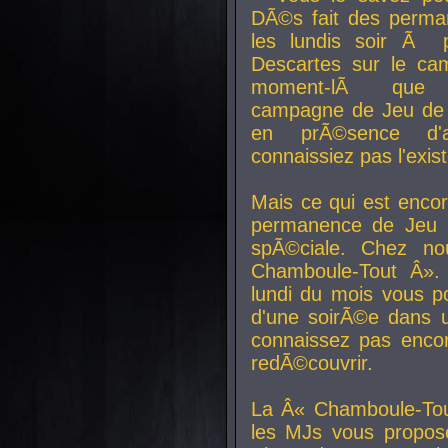
DÃ©s fait des perma
les lundis soir Ã 
Descartes sur le ca
moment-lÃ que v
campagne de Jeu de 
en prÃ©sence d'a
connaissiez pas l'exi
Mais ce qui est encor
permanence de Jeu 
spÃ©ciale. Chez n
Chamboule-Tout Â». 
lundi du mois vous p
d'une soirÃ©e dans 
connaissez pas enco
redÃ©couvrir.
La Â« Chamboule-Tou
les MJs vous propos