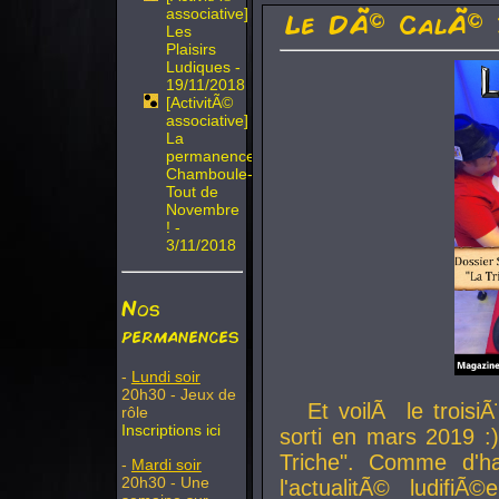
associative]
Le DÃ© CalÃ© 
Les
Plaisirs
Ludiques -
19/11/2018
[ActivitÃ©
associative]
La
permanence
Chamboule-
Tout de
Novembre
! -
3/11/2018
Nos
permanences
-
Lundi soir
20h30 - Jeux de
Et voilÃ le troi
rôle
Inscriptions ici
sorti en mars 2019 :)
Triche". Comme d'ha
-
Mardi soir
20h30 - Une
l'actualitÃ© ludifi