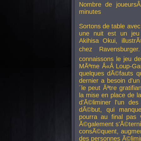
Nombre de joueurs
minutes
Sortons de table ave
une nuit est un je
Akihisa Okui, illus
chez Ravensburger.
connaissons le jeu d
MÃªme Â«Â Loup-Garo
quelques dÃ©fauts qu
dernier a besoin d'un
´le peut Ãªtre gratifi
la mise en place de l
d'Ã©liminer l'un des
dÃ©but, qui manque
pourra au final pas 
Ã©galement s'Ã©ternis
consÃ©quent, augment
des personnes Ã©limi