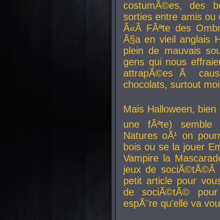
costumÃ©es, des b
sorties entre amis ou 
Â«Â FÃªte des Ombre
Ã§a en vieil anglais 
plein de mauvais sou
gens qui nous effraie
attrapÃ©es Ã caus
chocolats, surtout moi
Mais Halloween, bien q
une fÃªte) semble 
Natures oÃ¹ on pourr
bois ou se la jouer E
Vampire la Mascarade
jeux de sociÃ©tÃ©Â !
petit article pour vo
de sociÃ©tÃ© pour 
espÃ¨re qu'elle va vou