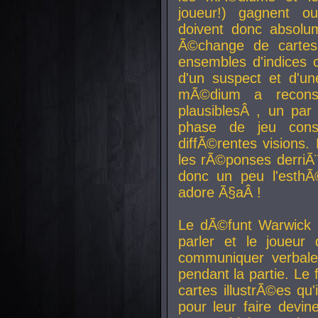
joueur!) gagnent o
doivent donc absolum
Ã©change de cartes
ensembles d'indices c
d'un suspect et d'u
mÃ©dium a reconst
plausiblesÂ , un pa
phase de jeu cons
diffÃ©rentes visions.
les rÃ©ponses derriÃ¨
donc un peu l'esthÃ
adore Ã§aÂ !
Le dÃ©funt Warwick 
parler et le joueur q
communiquer verbale
pendant la partie. Le
cartes illustrÃ©es q
pour leur faire devin