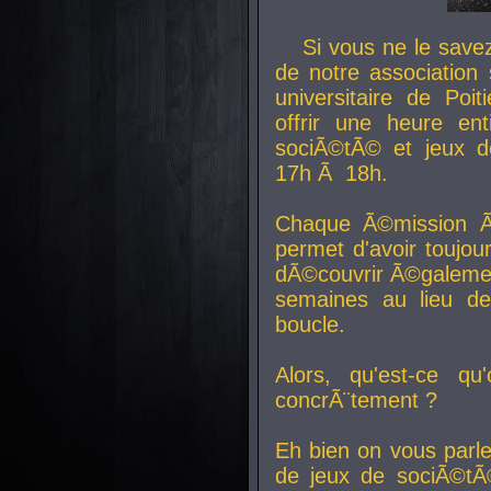
Si vous ne le sav
de notre association 
universitaire de Poit
offrir une heure en
sociÃ©tÃ© et jeux d
17h Ã 18h.
Chaque Ã©mission Ã
permet d'avoir toujo
dÃ©couvrir Ã©galemen
semaines au lieu d
boucle.
Alors, qu'est-ce qu
concrÃ¨tement ?
Eh bien on vous parl
de jeux de sociÃ©tÃ©