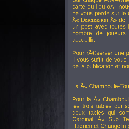
carte du lieu oÃ¹ nou
ne vous perde sur le 
Â« Discussion Â» de 
un post avec toutes 
nombre de joueurs
accueillir.
Pour rÃ©server une pl
il vous suffit de vou
de la publication et n
La Â« Chamboule-Tout
Pour la Â« Chamboul
les trois tables qui
deux tables qui so
Cardinal
Â« Sub Ter
Hadrien et
Changelin
p