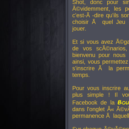
Shot, donc pour si
Ã©videmment, les pe
c'est-Ã -dire qu'ils
choisir Ã quel Jeu 
jouer.
Et si vous avez Ã©ga
de vos scÃ©narios,
bienvenu pour nous 
ainsi, vous permettez
s'inscrire Ã la per
temps.
Pour vous inscrire a
plus simple ! Il vo
Bo
Facebook de la
dans l'onglet Â« Ã©v
permanence Ã laquelle
Sur chaque Ã©vÃ©nem