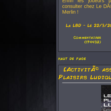
Enfin les joueurs p
consulter chez Le DÃ
Merlin !
La
LBD
- Le 22/3/2
Commentaires
(174432)
haut de page
[ActivitÃ© as
Plaisirs Ludiq