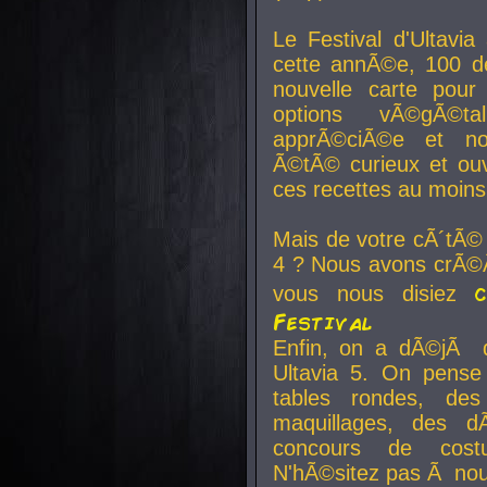
Le Festival d'Ultavia
cette annÃ©e, 100 de
nouvelle carte pour
options vÃ©gÃ©t
apprÃ©ciÃ©e et no
Ã©tÃ© curieux et ouv
ces recettes au moins
Mais de votre cÃ´tÃ©
4 ? Nous avons crÃ©Ã
vous nous disiez
Festival
Enfin, on a dÃ©jÃ de
Ultavia 5. On pens
tables rondes, des
maquillages, des d
concours de cost
N'hÃ©sitez pas Ã nous