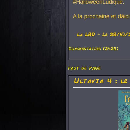
#HalloweenLudique.
A la prochaine et dâic
La
LBD
- Le 28/10/
Commentaires (2423)
haut de page
Ultavia 4 : le