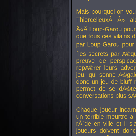
Mais pourquoi on vo
ThiercelieuxÂ Â» al
Â«Â Loup-Garou pour 
que tous ces vilain
par Loup-Garou pour u
´les secrets par Ã©qu
preuve de perspica
repÃ©rer leurs adver
jeu, qui sonne Ã©gale
donc un jeu de bluff 
permet de se dÃ©te
conversations plus sÃ
Chaque joueur incar
un terrible meurtre 
rÃ´de en ville et il s
joueurs doivent donc 