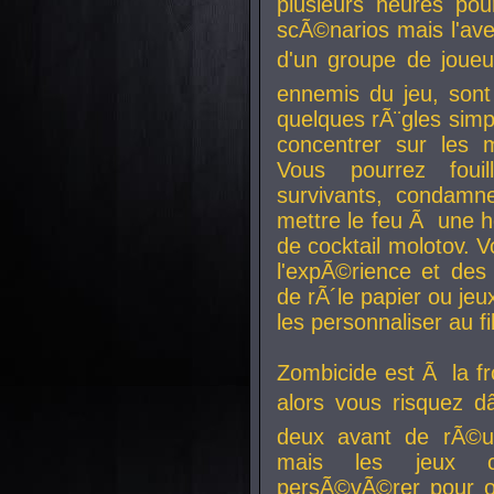
plusieurs heures pour
scÃ©narios mais l'av
d'un groupe de joueur
ennemis du jeu, sont
quelques rÃ¨gles simp
concentrer sur les 
Vous pourrez foui
survivants, condamn
mettre le feu Ã une
de cocktail molotov. 
l'expÃ©rience et de
de rÃ´le papier ou je
les personnaliser au fil
Zombicide est Ã la fr
alors vous risquez d
deux avant de rÃ©us
mais les jeux co
persÃ©vÃ©rer pour ob