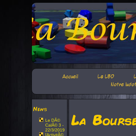
Accueil
La LBD
L
Notre ludo
News
La Bours
Le DÃ©
CalÃ© 3 -
22/3/2019
[ActivitÃ©