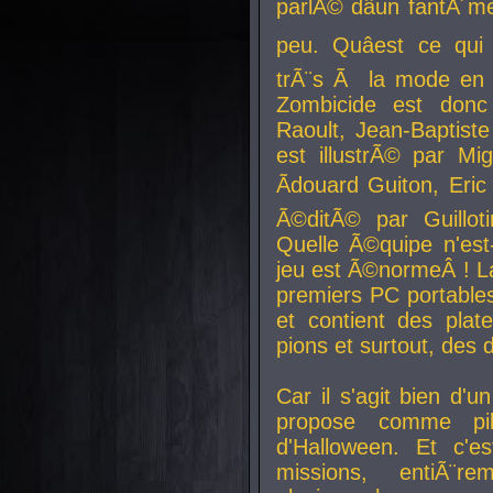
parlÃ© dâun fantÃ´me 
peu. Quâest ce qui
trÃ¨s Ã la mode en
Zombicide est donc
Raoult, Jean-Baptiste
est illustrÃ© par Mi
Ãdouard Guiton, Eric
Ã©ditÃ© par Guillot
Quelle Ã©quipe n'est
jeu est Ã©normeÂ ! La 
premiers PC portable
et contient des plat
pions et surtout, des d
Car il s'agit bien d'u
propose comme pil
d'Halloween. Et c'e
missions, entiÃ¨r