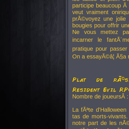
participe beaucoup Ã 
veut vraiment oniriq
prÃ©voyez une jolie
bougies pour offrir un
Ne vous mettez pa
incarner le fantÃ´m
pratique pour passer 
On a essayÃ©â¦ Ã§a n
Plat de rÃ©sis
Resident Evil R
Nombre de joueursÂ :
La fÃªte d'Halloween
tas de morts-vivants.
notre part de les nÃ©