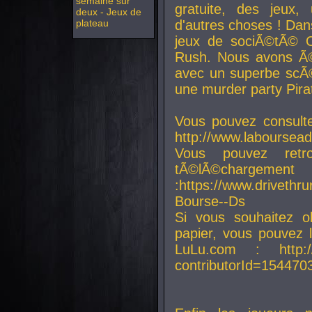
semaine sur
gratuite, des jeux,
deux - Jeux de
plateau
d'autres choses ! Da
jeux de sociÃ©tÃ© O
Rush. Nous avons Ã©
avec un superbe scÃ©
une murder party Pira
Vous pouvez consulte
http://www.laboursead
Vous pouvez ret
tÃ©lÃ©chargement
:https://www.driveth
Bourse--Ds
Si vous souhaitez o
papier, vous pouvez 
LuLu.com : http://w
contributorId=154470