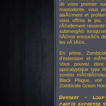
de votre premier su
mastodonte, vous po
aisÃ©ment et profite
vous offrira le jeu.
rÃ©ellement ressentir 
submergÃ© lorsqu'on 
hÃ©ros entourÃ©s de
les cÃ´tÃ©s.
En prime, Zombicide
d'extension et mÃªm
Vous pouvez donc 
apocalyptique type R
zombis mÃ©diÃ©vaux-
Black Plague, voi
Zombicide Green Hor
Dessert - Loup
partie expresse 