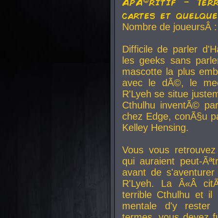
ApÃ©ritif - Ter
cartes et quelqu
Nombre de joueursÂ :
Difficile de parler d
les geeks sans parle
mascotte la plus emb
avec le dÃ©, le mee
R'Lyeh se situe juste
Cthulhu inventÃ© par
chez Edge, conÃ§u par
Kelley Hensing.
Vous vous retrouvez 
qui auraient peut-Ã
avant de s'aventurer
R'Lyeh. La Â«Â cit
terrible Cthulhu et i
mentale d'y rester 
termes, vous devez fu