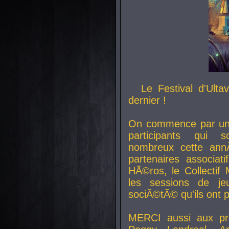
Le Festival d'Ult
dernier !
On commence par un 
participants qui s
nombreux cette an
partenaires associat
HÃ©ros, le Collecti
les sessions de j
sociÃ©tÃ© qu'ils ont
MERCI aussi aux pro