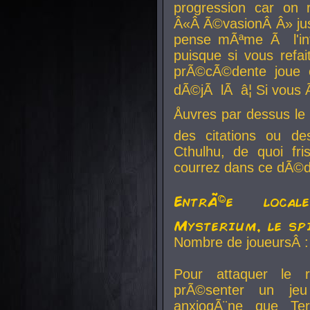
progression car on 
Â«Â Ã©vasionÂ Â» jusq
pense mÃªme Ã l'inf
puisque si vous refai
prÃ©cÃ©dente joue e
dÃ©jÃ lÃ â¦ Si vous 
Åuvres par dessus l
des citations ou d
Cthulhu, de quoi f
courrez dans ce dÃ©da
EntrÃ©e local
Mysterium, le sp
Nombre de joueursÂ :
Pour attaquer le 
prÃ©senter un je
anxiogÃ¨ne que Te