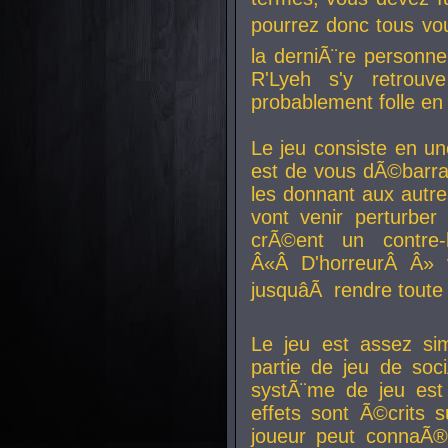
pourrez donc tous vous
la derniÃ¨re personne
R'Lyeh s'y retro
probablement folle en
Le jeu consiste en une
est de vous dÃ©barra
les donnant aux aut
vont venir perturber 
crÃ©ent un contre-
Â«Â D'horreurÂ Â» 
jusquâÃ rendre tout
Le jeu est assez si
partie de jeu de soc
systÃ¨me de jeu est
effets sont Ã©crits 
joueur peut connaÃ®