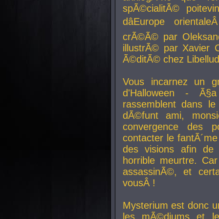
spÃ©cialitÃ© poitev
dâEurope orienta
crÃ©Ã© par Oleksand
illustrÃ© par Xavier 
Ã©ditÃ© chez Libellud
Vous incarnez un gr
d'Halloween - Ã§
rassemblent dans le
dÃ©funt ami, mons
convergence des pou
contacter le fantÃ´me
des visions afin de
horrible meurtre. Ca
assassinÃ©, et cert
vousÂ !
Mysterium est donc un
les mÃ©diums et le