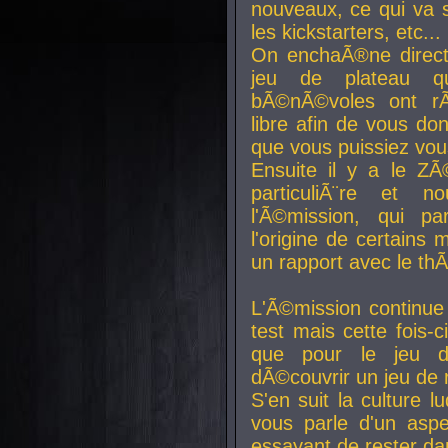
nouveaux, ce qui va so
les kickstarters, etc...
On enchaÃ®ne direct
jeu de plateau q
bÃ©nÃ©voles ont rÃ
libre afin de vous don
que vous puissiez vou
Ensuite il y a le ZÃ
particuliÃ¨re et 
l'Ã©mission, qui pa
l'origine de certains
un rapport avec le th
L'Ã©mission continue
test mais cette fois-c
que pour le jeu d
dÃ©couvrir un jeu de r
S'en suit la culture l
vous parle d'un aspe
essayant de rester da