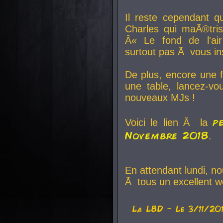
Il reste cependant q
Charles qui maÃ®tri
Â« Le fond de l'air
surtout pas Ã vous ins
De plus, encore une f
une table, lancez-v
nouveaux MJs !
p
Voici le lien Ã la
Novembre 2018
.
En attendant lundi, n
Ã tous un excellent w
La
LBD
- Le 3/11/20