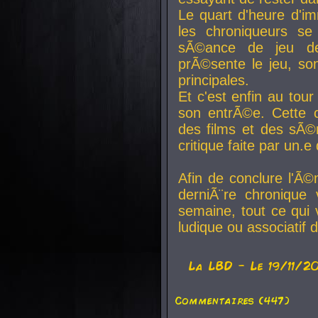
Le quart d'heure d'i
les chroniqueurs se
sÃ©ance de jeu de
prÃ©sente le jeu, son
principales.
Et c'est enfin au tour
son entrÃ©e. Cette c
des films et des sÃ©r
critique faite par un
Afin de conclure l'Ã©
derniÃ¨re chronique
semaine, tout ce qui 
ludique ou associatif 
La
LBD
- Le 19/11/2
Commentaires (447)