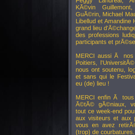
Peggy Landreal, A
KÃ©vin Guillemont
GuÃ©rin, Michael Maur
Libellud et Amandine H
grand lieu d'Ã©chang
des professions lud
participants et prÃ©se
MERCI aussi Ã nos pa
Poitiers, l'Universit
nous ont soutenu, log
et sans qui le Festiv
eu (de) lieu !
MERCI enfin Ã tous
Ã©tÃ© gÃ©niaux, v
tout ce week-end pour
aux visiteurs et aux
vous en avez retirÃ
(trop) de courbatures.