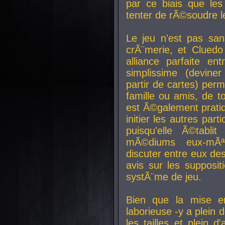
par ce biais que le
tenter de rÃ©soudre l
Le jeu n'est pas san
crÃ¨merie, et Clued
alliance parfaite e
simplissime (devine
partir de cartes) perm
famille ou amis, de t
est Ã©galement prati
initier les autres par
puisqu'elle Ã©tabli
mÃ©diums eux-mÃ
discuter entre eux de
avis sur les supposit
systÃ¨me de jeu.
Bien que la mise e
laborieuse -y a plein 
les tailles et plein d