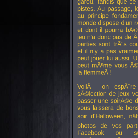
garou, tandis que ce 
pistes. Au passage, le
au principe fondamen
monde dispose d'un rÃ´
et dont il pourra bÃ©
jeu n'a donc pas de 
parties sont trÃ¨s c
et il n'y a pas vraime
peut jouer lui aussi.
peut mÃªme vous Ã©di
la flemmeÂ !
VoilÃ on espÃ¨re 
sÃ©lection de jeux vo
passer une soirÃ©e d
vous laissera de bons
soir d'Halloween, nâ
photos de vos parti
Facebook ou su