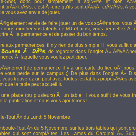
e-Shot, donc pour simplement la soirÃ©e et bien Ã©v
t prÃ©-tirÃ©s, c'est-Ã -dire qu'ils sont dÃ©jÃ crÃ©Ã©s. A vo
le vous avez envie de jouer.
 Ã©galement envie de faire jouer un de vos scÃ©narios, vous Ãª
r nous montrer vos talents de MJ et ainsi, vous permettez Ã d
scrire Ã la permanence et de passer du bon temps.
re aux permanences, il n'y rien de plus simple ! Il vous suffit d'a
Bourse Ã DÃ©s
a
, de regarder dans l'onglet Â« Ã©vÃ©ne
anence Ã laquelle vous voulez participer.
Ã©nement de permanence il y a une carte du lieu oÃ¹ nous l
ne vous perde sur le campus ;) De plus dans l'onglet Â« Di
vous trouverez un post avec toutes les tables proposÃ©es av
que la table peut accueillir.
une place (ou plusieurs) Ã un table, il vous suffit de vous in
 la publication et nous vous ajouterons !
e-Tout Â» du Lundi 5 Novembre !
boule-Tout Â» du 5 Novembre, sur les trois tables qui sont pro
bles qui sont complÃ¨tes,
Les Lames du Cardinal
Â« Sub T