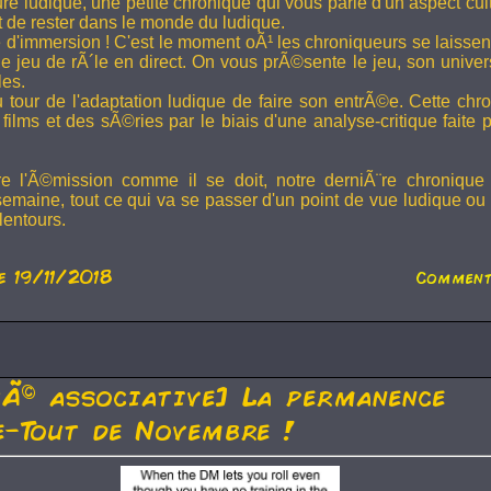
ture ludique, une petite chronique qui vous parle d'un aspect cu
t de rester dans le monde du ludique.
 d'immersion ! C'est le moment oÃ¹ les chroniqueurs se laissen
 jeu de rÃ´le en direct. On vous prÃ©sente le jeu, son univer
les.
u tour de l'adaptation ludique de faire son entrÃ©e. Cette chr
films et des sÃ©ries par le biais d'une analyse-critique faite 
re l'Ã©mission comme il se doit, notre derniÃ¨re chronique
semaine, tout ce qui va se passer d'un point de vue ludique ou 
lentours.
e 19/11/2018
Comment
tÃ© associative] La permanence
-Tout de Novembre !