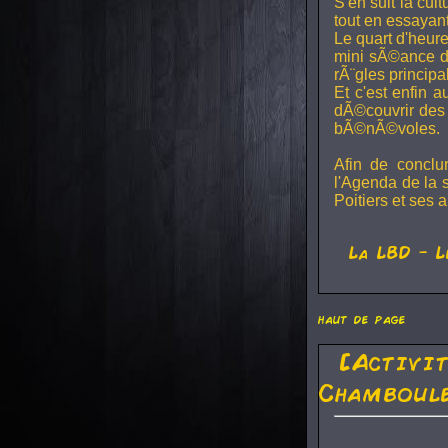
S'en suit la cul
tout en essayan
Le quart d'heure
mini sÃ©ance de
rÃ¨gles principa
Et c'est enfin a
dÃ©couvrir des 
bÃ©nÃ©voles.
Afin de conclu
l'Agenda de la 
Poitiers et ses a
La
LBD
- L
haut de page
[Activi
Chamboule