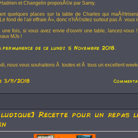
Hadrien et
Changelin
proposÃ©e par Samy.
dant quelques places sur la table de Charles qui maÃ®trise
e fond de l'air effraie Â», donc n'hÃ©sitez surtout pas Ã vous in
 une fois, si vous avez envie d'ouvrir une table, lancez-vou
eaux MJs !
permanence de ce lundi 5 Novembre 2018
la
.
ndi, nous vous souhaitons Ã toutes et Ã tous un excellent weeke
e 3/11/2018
Commenta
 ludique] Recette pour un repas l
en