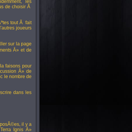
idemment, les
us de choisir Ã
tes tout Ã fait
'autres joueurs
ller sur la page
ments Â» et de
a faisons pour
scussion Â» de
ec le nombre de
scrire dans les
posÃ©es, il y a
erra Ignis Â»