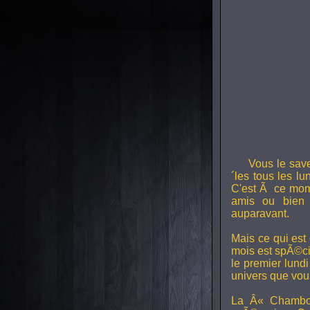
Vous le sav
´les tous les l
C'est Ã ce mom
amis ou bien 
auparavant.
Mais ce qui est
mois est spÃ©ci
le premier lund
univers que vou
La Â« Chambou