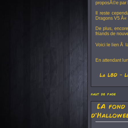
proposÃ©e par 
Il reste cepen
Dragons V5
Â« L
De plus, encore
friands de nouv
Voici le lien Ã 
En attendant lu
La
LBD
- L
haut de page
[A fond
d'Hallowe