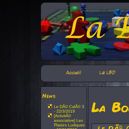
Accueil
La LBD
News
La Bo
Le DÃ© CalÃ© 3
- 22/3/2019
[ActivitÃ©
associative] Les
Plaisirs Ludiques
Le DÃ© 