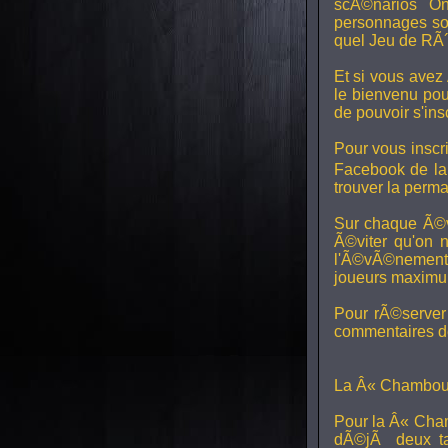
scÃ©narios On
personnages son
quel Jeu de RÃ´
Et si vous avez
le bienvenu pou
de pouvoir s'in
Pour vous inscri
Facebook de l
trouver la perm
Sur chaque Ã©v
Ã©viter qu'on 
l'Ã©vÃ©nement, 
joueurs maximum 
Pour rÃ©server 
commentaires de
La Â« Chamboul
Pour la Â« Cham
dÃ©jÃ deux ta