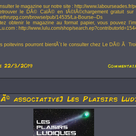
sulter le magazine sur notre site : http://www.labourseades.fr/
etrouver le DÃ© CalÃ© en tÃ©lÃ©chargement gratuit sur
ivethrurpg.com/browse/pub/14535/La-Bourse--Ds
tez obtenir le magazine au format papier, vous pouvez l'i
Lu.com : http://www.lulu.com/shop/search.ep?contributorId=15
rs poitevins pourront bientÃ´t le consulter chez Le DÃ© Ã Tr
e 22/3/2019
Commentair
tÃ© associative] Les Plaisirs Lud