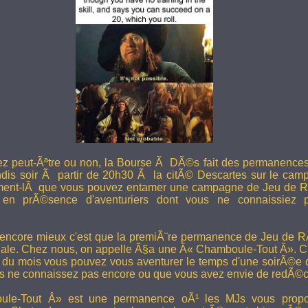
ez peut-Ãªtre ou non, la Bourse Ã DÃ©s fait des permanence
undis soir Ã partir de 20h30 Ã la citÃ© Descartes sur le camp
ent-lÃ que vous pouvez entamer une campagne de Jeu de R
en prÃ©sence d'aventuriers dont vous ne connaissiez pa
 encore mieux c'est que la premiÃ¨re permanence de Jeu de 
ale. Chez nous, on appelle Ã§a une Â« Chamboule-Tout Â». C'
i du mois vous pouvez vous aventurer le temps d'une soirÃ©e
s ne connaissez pas encore ou que vous avez envie de redÃ©co
le-Tout Â» est une permanence oÃ¹ les MJs vous propos