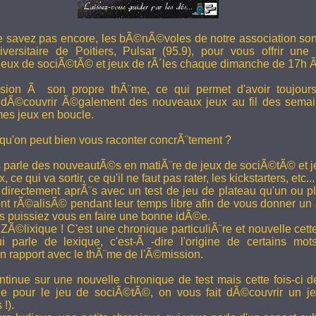
e savez pas encore, les bÃ©nÃ©voles de notre association son
versitaire de Poitiers, Pulsar (95.9), pour vous offrir une
eux de sociÃ©tÃ© et jeux de rÃ´les chaque dimanche de 17h 
ion Ã son propre thÃ¨me, ce qui permet d'avoir toujour
 dÃ©couvrir Ã©galement des nouveaux jeux au fil des semai
es jeux en boucle.
 qu'on peut bien vous raconter concrÃ¨tement ?
 parle des nouveautÃ©s en matiÃ¨re de jeux de sociÃ©tÃ© et je
 ce qui va sortir, ce qu'il ne faut pas rater, les kickstarters, etc...
rectement aprÃ¨s avec un test de jeu de plateau qu'un ou p
 rÃ©alisÃ© pendant leur temps libre afin de vous donner un a
us puissiez vous en faire une bonne idÃ©e.
e ZÃ©lixique ! C'est une chronique particuliÃ¨re et nouvelle c
i parle de lexique, c'est-Ã -dire l'origine de certains mo
rapport avec le thÃ¨me de l'Ã©mission.
tinue sur une nouvelle chronique de test mais cette fois-ci de
ue pour le jeu de sociÃ©tÃ©, on vous fait dÃ©couvrir un je
 !).