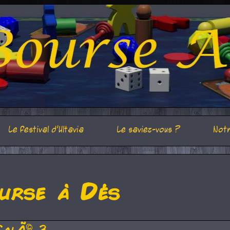
Le festival d'Ultavia
Le saviez-vous ?
Notr
urse à Dés
CalÃ© 3