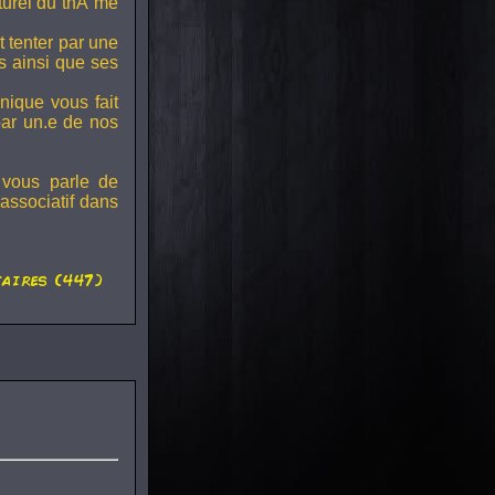
lturel du thÃ¨me
t tenter par une
s ainsi que ses
onique vous fait
par un.e de nos
 vous parle de
associatif dans
aires (447)