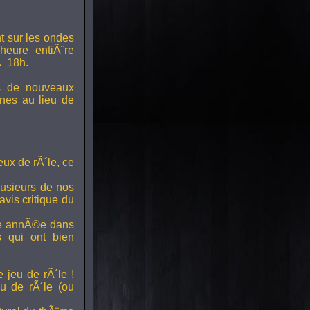
t sur les ondes
 heure entiÃ¨re
Ã 18h.
s de nouveaux
nes au lieu de
ux de rÃ´le, ce
lusieurs de nos
vis critique du
ette annÃ©e dans
ts qui ont bien
 jeu de rÃ´le !
u de rÃ´le (ou