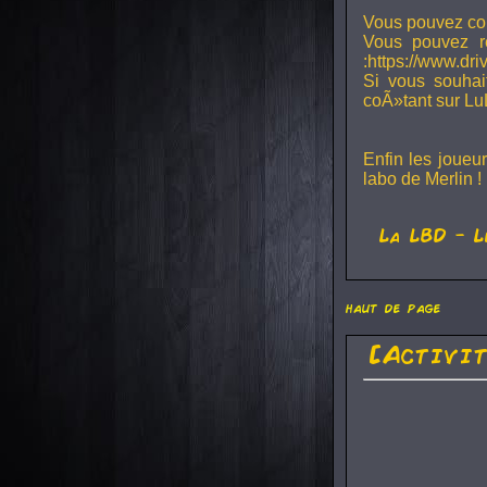
Vous pouvez con
Vous pouvez r
:https://www.dr
Si vous souhai
coÃ»tant sur Lu
Enfin les joueu
labo de Merlin !
La
LBD
- L
haut de page
[Activi