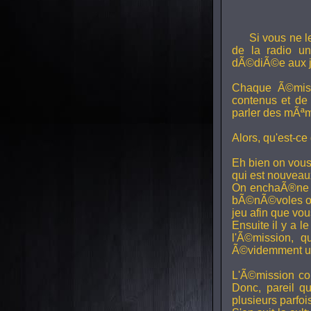
Si vous ne l
de la radio uni
dÃ©diÃ©e aux j
Chaque Ã©miss
contenus et de
parler des mÃªm
Alors, qu'est-ce
Eh bien on vous
qui est nouveaux,
On enchaÃ®ne di
bÃ©nÃ©voles ont
jeu afin que vo
Ensuite il y a l
l'Ã©mission, qu
Ã©videmment un 
L'Ã©mission con
Donc, pareil q
plusieurs parfois