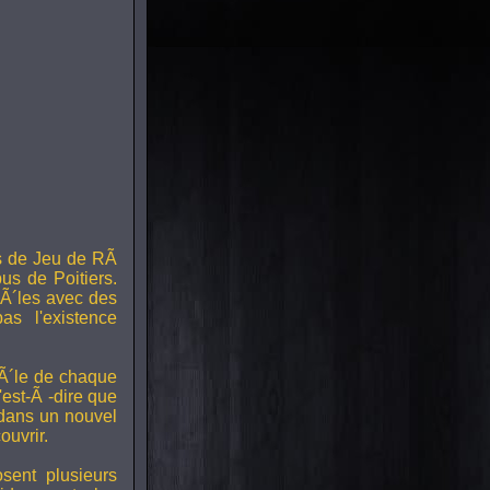
s de Jeu de RÃ
us de Poitiers.
Ã´les avec des
s l'existence
RÃ´le de chaque
est-Ã -dire que
 dans un nouvel
uvrir.
ent plusieurs