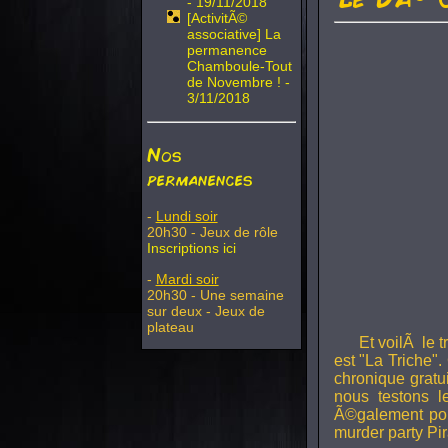
- 19/11/2018
[ActivitÃ©
associative] La
permanence
Chamboule-Tout
de Novembre ! -
3/11/2018
Nos
permanences
-
Lundi soir
20h30 - Jeux de rôle
Inscriptions ici
-
Mardi soir
20h30 - Une semaine
sur deux - Jeux de
plateau
Et voilÃ le 
est "La Triche".
chronique gratu
nous testons 
Ã©galement pou
murder party Pir