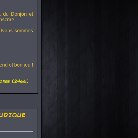
ra du
Donjon et
scrire !
s ! Nous sommes
nd et bon jeu !
ires (2466)
udique