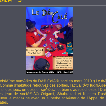
troisiÃ¨me numÃ©ro du DÃ© CalÃ©, sorti en mars 2019 :) Le thÃ
 Comme d'habitude retrouvez des sorties, l'actualitÃ© ludifiÃ©e
ite, des jeux, un dossier spÃ©cial et bien d'autres choses ! 
les jeux de sociÃ©tÃ© Origami, Shahrazad et Kitchen Rus
rvu le magazine avec un superbe scÃ©nario de l'Appel de 
ates.