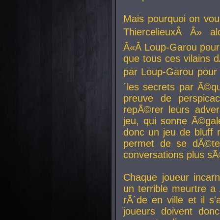
Mais pourquoi on vo
ThiercelieuxÂ Â» al
Â«Â Loup-Garou pour 
que tous ces vilain
par Loup-Garou pour u
´les secrets par Ã©qu
preuve de perspica
repÃ©rer leurs adver
jeu, qui sonne Ã©gale
donc un jeu de bluff 
permet de se dÃ©te
conversations plus sÃ
Chaque joueur incar
un terrible meurtre 
rÃ´de en ville et il s
joueurs doivent donc 