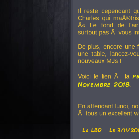
Il reste cependant q
Charles qui maÃ®tri
Â« Le fond de l'air
surtout pas Ã vous ins
De plus, encore une f
une table, lancez-v
nouveaux MJs !
p
Voici le lien Ã la
Novembre 2018
.
En attendant lundi, n
Ã tous un excellent w
La
LBD
- Le 3/11/20