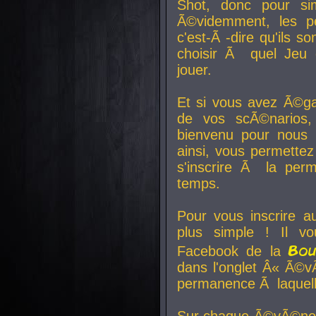
Shot, donc pour si
Ã©videmment, les pe
c'est-Ã -dire qu'ils
choisir Ã quel Jeu 
jouer.
Et si vous avez Ã©ga
de vos scÃ©narios,
bienvenu pour nous 
ainsi, vous permettez
s'inscrire Ã la per
temps.
Pour vous inscrire a
plus simple ! Il vo
Bo
Facebook de la
dans l'onglet Â« Ã©v
permanence Ã laquelle
Sur chaque Ã©vÃ©nem