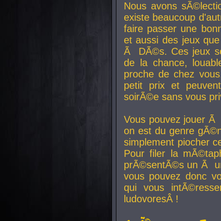
Nous avons sÃ©lectio
existe beaucoup d'autr
faire passer une bon
et aussi des jeux que
Ã DÃ©s. Ces jeux son
de la chance, louab
proche de chez vous.
petit prix et peuve
soirÃ©e sans vous pr
Vous pouvez jouer Ã 
on est du genre gÃ©n
simplement piocher ce
Pour filer la mÃ©tap
prÃ©sentÃ©s un Ã un
vous pouvez donc vo
qui vous intÃ©resse
ludovoresÂ !