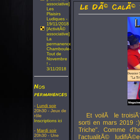
associative]
Le DÃ© CalÃ© 
Les
Plaisirs
Ludiques -
19/11/2018
[ActivitÃ©
associative]
La
permanence
Chamboule-
Tout de
Novembre
! -
3/11/2018
Nos
permanences
-
Lundi soir
20h30 - Jeux de
Et voilÃ le troi
rôle
Inscriptions ici
sorti en mars 2019 :)
Triche". Comme d'ha
-
Mardi soir
20h30 - Une
l'actualitÃ© ludifi