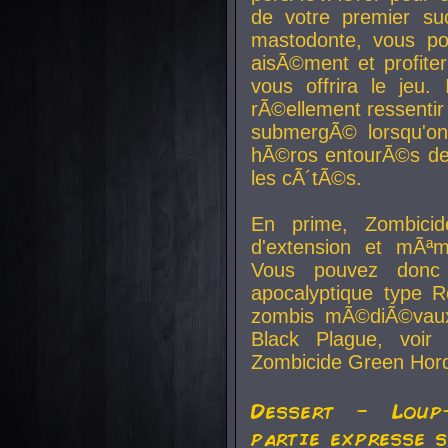
de votre premier su
mastodonte, vous po
aisÃ©ment et profite
vous offrira le jeu.
rÃ©ellement ressentir 
submergÃ© lorsqu'on 
hÃ©ros entourÃ©s de
les cÃ´tÃ©s.
En prime, Zombicide
d'extension et mÃªm
Vous pouvez donc 
apocalyptique type R
zombis mÃ©diÃ©vaux-
Black Plague, voi
Zombicide Green Hor
Dessert - Loup
partie expresse 