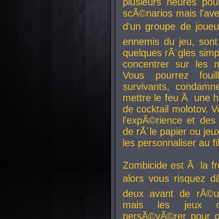
plusieurs heures pour
scÃ©narios mais l'av
d'un groupe de joueur
ennemis du jeu, sont
quelques rÃ¨gles simp
concentrer sur les 
Vous pourrez foui
survivants, condamn
mettre le feu Ã une
de cocktail molotov. 
l'expÃ©rience et de
de rÃ´le papier ou je
les personnaliser au fil
Zombicide est Ã la fr
alors vous risquez d
deux avant de rÃ©us
mais les jeux co
persÃ©vÃ©rer pour ob