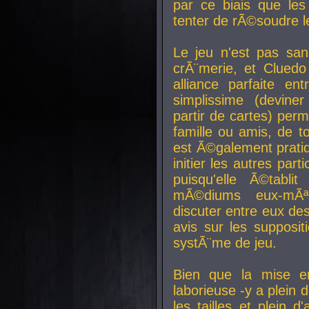
par ce biais que le
tenter de rÃ©soudre l
Le jeu n'est pas san
crÃ¨merie, et Clued
alliance parfaite e
simplissime (devine
partir de cartes) perm
famille ou amis, de t
est Ã©galement prati
initier les autres par
puisqu'elle Ã©tabli
mÃ©diums eux-mÃ
discuter entre eux de
avis sur les supposit
systÃ¨me de jeu.
Bien que la mise e
laborieuse -y a plein 
les tailles et plein d