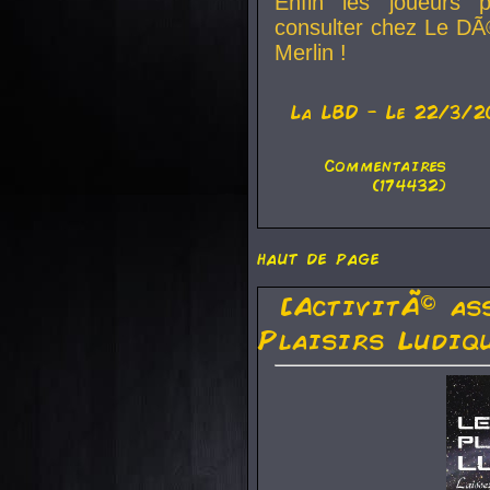
Enfin les joueurs p
consulter chez Le DÃ
Merlin !
La
LBD
- Le 22/3/2
Commentaires
(174432)
haut de page
[ActivitÃ© as
Plaisirs Ludiq