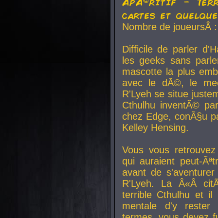
ApÃ©ritif - Ter
cartes et quelqu
Nombre de joueursÂ :
Difficile de parler d
les geeks sans parle
mascotte la plus emb
avec le dÃ©, le mee
R'Lyeh se situe juste
Cthulhu inventÃ© par
chez Edge, conÃ§u par
Kelley Hensing.
Vous vous retrouvez 
qui auraient peut-Ã
avant de s'aventurer
R'Lyeh. La Â«Â cit
terrible Cthulhu et i
mentale d'y rester 
termes, vous devez fu