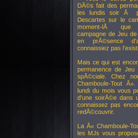
DÃ©s fait des perma
les lundis soir Ã 
Descartes sur le ca
moment-lÃ que v
campagne de Jeu de 
en prÃ©sence d'a
connaissiez pas l'exi
Mais ce qui est encor
permanence de Jeu 
spÃ©ciale. Chez n
Chamboule-Tout Â». 
lundi du mois vous p
d'une soirÃ©e dans 
connaissez pas enco
redÃ©couvrir.
La Â« Chamboule-Tou
les MJs vous propos