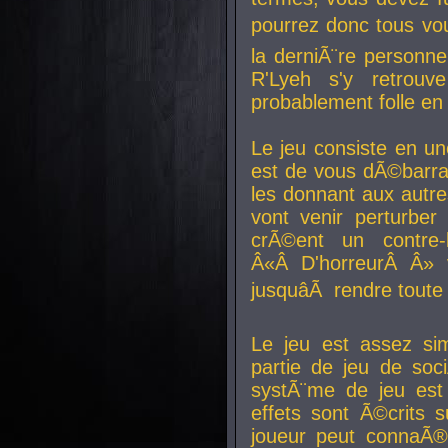
pourrez donc tous vous
la derniÃ¨re personne
R'Lyeh s'y retro
probablement folle en
Le jeu consiste en une
est de vous dÃ©barra
les donnant aux aut
vont venir perturber 
crÃ©ent un contre-
Â«Â D'horreurÂ Â» 
jusquâÃ rendre tout
Le jeu est assez si
partie de jeu de soc
systÃ¨me de jeu est
effets sont Ã©crits 
joueur peut connaÃ®