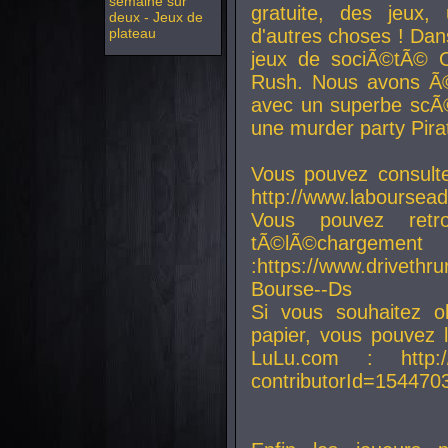
semaine sur
gratuite, des jeux,
deux - Jeux de
plateau
d'autres choses ! Da
jeux de sociÃ©tÃ© O
Rush. Nous avons Ã©
avec un superbe scÃ©
une murder party Pira
Vous pouvez consulte
http://www.laboursead
Vous pouvez ret
tÃ©lÃ©chargement
:https://www.driveth
Bourse--Ds
Si vous souhaitez o
papier, vous pouvez 
LuLu.com : http://w
contributorId=154470