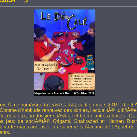
troisiÃ¨me numÃ©ro du DÃ© CalÃ©, sorti en mars 2019 :) Le thÃ
 Comme d'habitude retrouvez des sorties, l'actualitÃ© ludifiÃ©e
ite, des jeux, un dossier spÃ©cial et bien d'autres choses ! 
les jeux de sociÃ©tÃ© Origami, Shahrazad et Kitchen Rus
rvu le magazine avec un superbe scÃ©nario de l'Appel de 
ates.