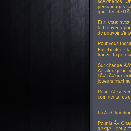
scÃ©narios On
personnages son
quel Jeu de RÃ´
Et si vous avez
le bienvenu pou
de pouvoir s'in
Pour vous inscri
Facebook de l
trouver la perm
Sur chaque Ã©v
Ã©viter qu'on 
l'Ã©vÃ©nement, 
joueurs maximum 
Pour rÃ©server 
commentaires de
La Â« Chamboul
Pour la Â« Cham
dÃ©jÃ deux ta