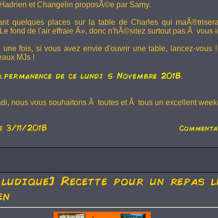
Hadrien et
Changelin
proposÃ©e par Samy.
dant quelques places sur la table de Charles qui maÃ®trise
e fond de l'air effraie Â», donc n'hÃ©sitez surtout pas Ã vous in
 une fois, si vous avez envie d'ouvrir une table, lancez-vou
eaux MJs !
permanence de ce lundi 5 Novembre 2018
la
.
ndi, nous vous souhaitons Ã toutes et Ã tous un excellent weeke
e 3/11/2018
Commenta
 ludique] Recette pour un repas l
en