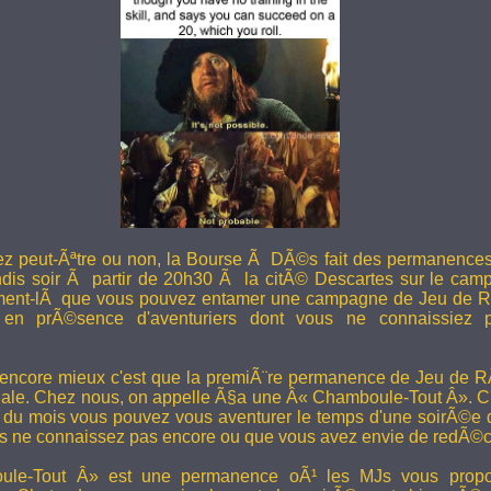
ez peut-Ãªtre ou non, la Bourse Ã DÃ©s fait des permanence
undis soir Ã partir de 20h30 Ã la citÃ© Descartes sur le camp
ent-lÃ que vous pouvez entamer une campagne de Jeu de R
en prÃ©sence d'aventuriers dont vous ne connaissiez pa
 encore mieux c'est que la premiÃ¨re permanence de Jeu de 
ale. Chez nous, on appelle Ã§a une Â« Chamboule-Tout Â». C'
i du mois vous pouvez vous aventurer le temps d'une soirÃ©e
s ne connaissez pas encore ou que vous avez envie de redÃ©co
le-Tout Â» est une permanence oÃ¹ les MJs vous propos