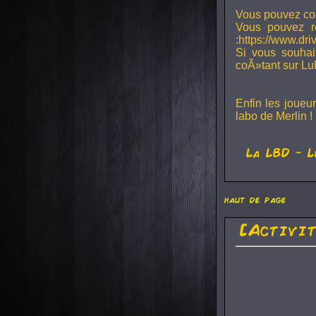
Vous pouvez con
Vous pouvez r
:https://www.dr
Si vous souhai
coÃ»tant sur Lu
Enfin les joueu
labo de Merlin !
La
LBD
- L
haut de page
[Activi