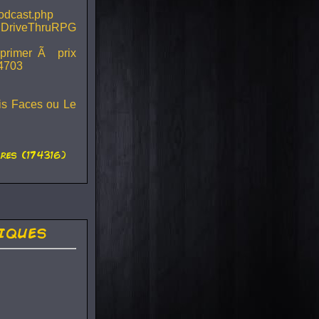
podcast.php
 DriveThruRPG
mprimer Ã prix
44703
ois Faces ou Le
es (174316)
iques