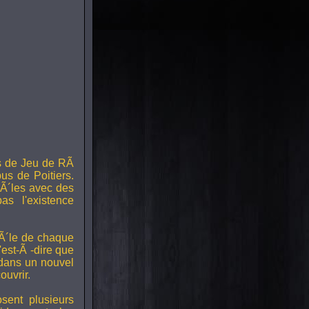
s de Jeu de RÃ
us de Poitiers.
Ã´les avec des
s l'existence
RÃ´le de chaque
est-Ã -dire que
 dans un nouvel
uvrir.
ent plusieurs