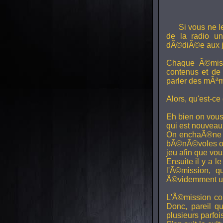
Si vous ne l
de la radio uni
dÃ©diÃ©e aux j
Chaque Ã©miss
contenus et de
parler des mÃªm
Alors, qu'est-ce
Eh bien on vous
qui est nouveaux,
On enchaÃ®ne di
bÃ©nÃ©voles ont
jeu afin que vo
Ensuite il y a l
l'Ã©mission, qu
Ã©videmment un 
L'Ã©mission con
Donc, pareil q
plusieurs parfois