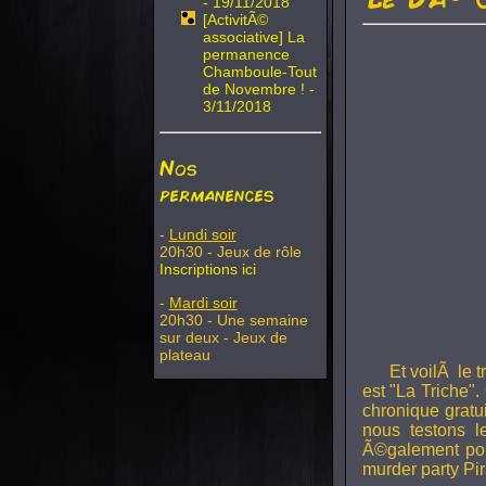
- 19/11/2018
[ActivitÃ©
associative] La
permanence
Chamboule-Tout
de Novembre ! -
3/11/2018
Nos
permanences
-
Lundi soir
20h30 - Jeux de rôle
Inscriptions ici
-
Mardi soir
20h30 - Une semaine
sur deux - Jeux de
plateau
Et voilÃ le 
est "La Triche".
chronique gratu
nous testons 
Ã©galement pou
murder party Pir