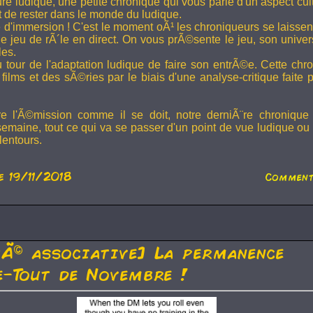
ture ludique, une petite chronique qui vous parle d'un aspect cu
t de rester dans le monde du ludique.
 d'immersion ! C'est le moment oÃ¹ les chroniqueurs se laissen
 jeu de rÃ´le en direct. On vous prÃ©sente le jeu, son univer
les.
u tour de l'adaptation ludique de faire son entrÃ©e. Cette chr
films et des sÃ©ries par le biais d'une analyse-critique faite 
re l'Ã©mission comme il se doit, notre derniÃ¨re chronique
semaine, tout ce qui va se passer d'un point de vue ludique ou 
lentours.
e 19/11/2018
Comment
tÃ© associative] La permanence
-Tout de Novembre !