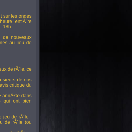
t sur les ondes
 heure entiÃ¨re
Ã 18h.
s de nouveaux
nes au lieu de
ux de rÃ´le, ce
lusieurs de nos
vis critique du
ette annÃ©e dans
ts qui ont bien
 jeu de rÃ´le !
u de rÃ´le (ou