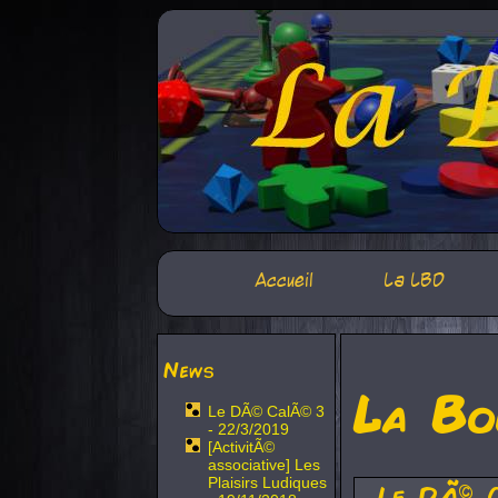
Accueil
La LBD
News
La Bo
Le DÃ© CalÃ© 3
- 22/3/2019
[ActivitÃ©
associative] Les
Plaisirs Ludiques
Le DÃ© 