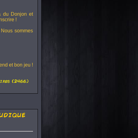
ra du
Donjon et
scrire !
s ! Nous sommes
nd et bon jeu !
ires (2466)
udique