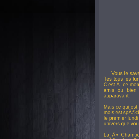
Vous le sav
´les tous les l
C'est Ã ce mom
amis ou bien 
auparavant.
Mais ce qui est
mois est spÃ©ci
le premier lund
univers que vou
La Â« Chambou