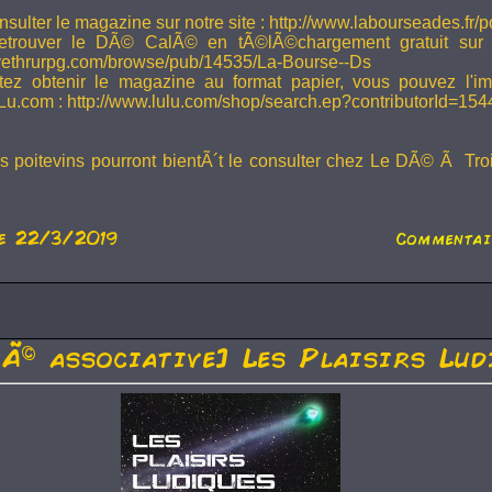
sulter le magazine sur notre site : http://www.labourseades.fr/
etrouver le DÃ© CalÃ© en tÃ©lÃ©chargement gratuit sur
ivethrurpg.com/browse/pub/14535/La-Bourse--Ds
tez obtenir le magazine au format papier, vous pouvez l'i
Lu.com : http://www.lulu.com/shop/search.ep?contributorId=15
rs poitevins pourront bientÃ´t le consulter chez Le DÃ© Ã Tr
e 22/3/2019
Commentair
tÃ© associative] Les Plaisirs Lud