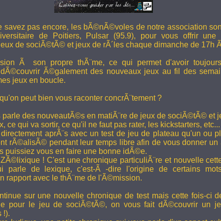
e savez pas encore, les bÃ©nÃ©voles de notre association son
versitaire de Poitiers, Pulsar (95.9), pour vous offrir une
eux de sociÃ©tÃ© et jeux de rÃ´les chaque dimanche de 17h 
ion Ã son propre thÃ¨me, ce qui permet d'avoir toujour
 dÃ©couvrir Ã©galement des nouveaux jeux au fil des semai
es jeux en boucle.
 qu'on peut bien vous raconter concrÃ¨tement ?
 parle des nouveautÃ©s en matiÃ¨re de jeux de sociÃ©tÃ© et je
 ce qui va sortir, ce qu'il ne faut pas rater, les kickstarters, etc...
rectement aprÃ¨s avec un test de jeu de plateau qu'un ou p
 rÃ©alisÃ© pendant leur temps libre afin de vous donner un a
us puissiez vous en faire une bonne idÃ©e.
e ZÃ©lixique ! C'est une chronique particuliÃ¨re et nouvelle c
i parle de lexique, c'est-Ã -dire l'origine de certains mo
rapport avec le thÃ¨me de l'Ã©mission.
tinue sur une nouvelle chronique de test mais cette fois-ci de
ue pour le jeu de sociÃ©tÃ©, on vous fait dÃ©couvrir un je
 !).