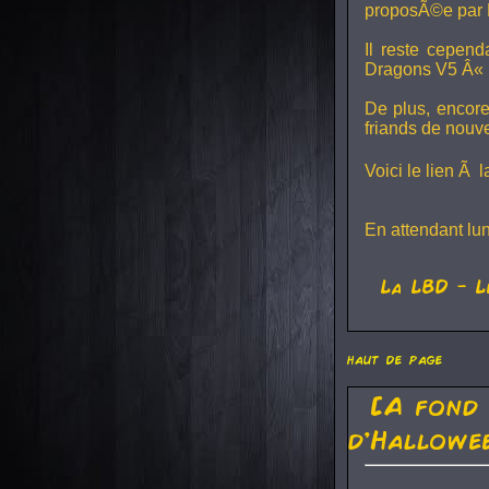
proposÃ©e par 
Il reste cepen
Dragons V5
Â« L
De plus, encore
friands de nouv
Voici le lien Ã 
En attendant lu
La
LBD
- L
haut de page
[A fond
d'Hallowe