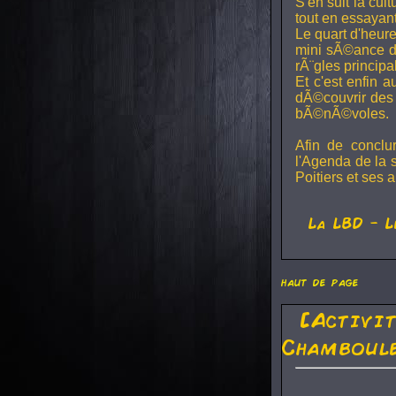
S'en suit la cul
tout en essayan
Le quart d'heure
mini sÃ©ance de
rÃ¨gles principa
Et c'est enfin a
dÃ©couvrir des 
bÃ©nÃ©voles.
Afin de conclu
l'Agenda de la 
Poitiers et ses a
La
LBD
- L
haut de page
[Activi
Chamboule