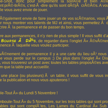
e-Shot, donc pour simplement la soirÃ©e et bien Ã©v
t prÃ©-tirÃ©s, c'est-Ã -dire qu'ils sont dÃ©jÃ crÃ©Ã©s. A vo
le vous avez envie de jouer.
 Ã©galement envie de faire jouer un de vos scÃ©narios, vous Ãª
r nous montrer vos talents de MJ et ainsi, vous permettez Ã d
scrire Ã la permanence et de passer du bon temps.
re aux permanences, il n'y rien de plus simple ! Il vous suffit d'a
Bourse Ã DÃ©s
a
, de regarder dans l'onglet Â« Ã©vÃ©ne
anence Ã laquelle vous voulez participer.
Ã©nement de permanence il y a une carte du lieu oÃ¹ nous l
ne vous perde sur le campus ;) De plus dans l'onglet Â« Di
vous trouverez un post avec toutes les tables proposÃ©es av
que la table peut accueillir.
une place (ou plusieurs) Ã un table, il vous suffit de vous in
 la publication et nous vous ajouterons !
e-Tout Â» du Lundi 5 Novembre !
boule-Tout Â» du 5 Novembre, sur les trois tables qui sont pro
bles qui sont complÃ¨tes,
Les Lames du Cardinal
Â« Sub T