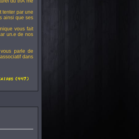
lturel du thÃ¨me
t tenter par une
s ainsi que ses
onique vous fait
par un.e de nos
 vous parle de
associatif dans
aires (447)