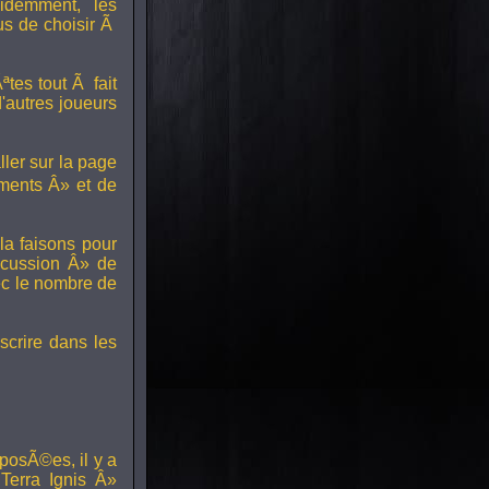
idemment, les
us de choisir Ã
tes tout Ã fait
'autres joueurs
ller sur la page
ments Â» et de
a faisons pour
scussion Â» de
ec le nombre de
scrire dans les
posÃ©es, il y a
erra Ignis Â»