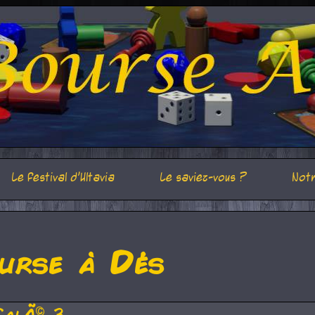
Le festival d'Ultavia
Le saviez-vous ?
Notr
urse à Dés
CalÃ© 3