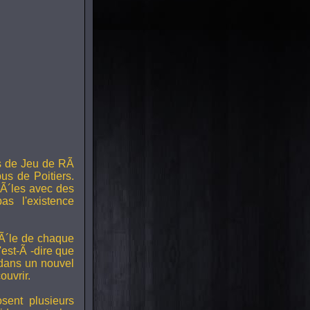
s de Jeu de RÃ
us de Poitiers.
Ã´les avec des
s l'existence
RÃ´le de chaque
est-Ã -dire que
 dans un nouvel
uvrir.
ent plusieurs