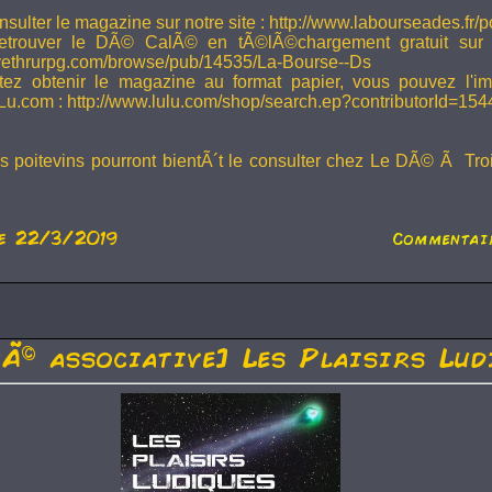
sulter le magazine sur notre site : http://www.labourseades.fr/
etrouver le DÃ© CalÃ© en tÃ©lÃ©chargement gratuit sur
ivethrurpg.com/browse/pub/14535/La-Bourse--Ds
tez obtenir le magazine au format papier, vous pouvez l'i
Lu.com : http://www.lulu.com/shop/search.ep?contributorId=15
rs poitevins pourront bientÃ´t le consulter chez Le DÃ© Ã Tr
e 22/3/2019
Commentair
tÃ© associative] Les Plaisirs Lud