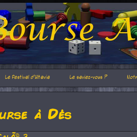
Le festival d'Ultavia
Le saviez-vous ?
Notr
urse à Dés
CalÃ© 3