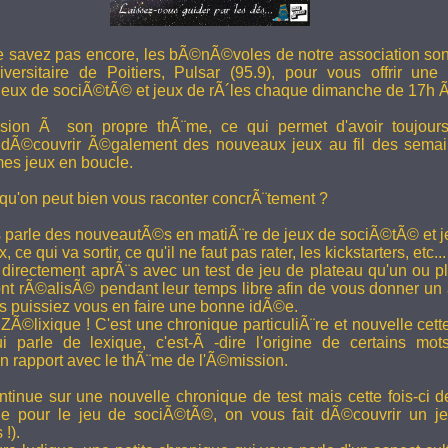
e savez pas encore, les bÃ©nÃ©voles de notre association son
versitaire de Poitiers, Pulsar (95.9), pour vous offrir une
eux de sociÃ©tÃ© et jeux de rÃ´les chaque dimanche de 17h 
ion Ã son propre thÃ¨me, ce qui permet d'avoir toujour
 dÃ©couvrir Ã©galement des nouveaux jeux au fil des semai
es jeux en boucle.
 qu'on peut bien vous raconter concrÃ¨tement ?
 parle des nouveautÃ©s en matiÃ¨re de jeux de sociÃ©tÃ© et je
 ce qui va sortir, ce qu'il ne faut pas rater, les kickstarters, etc...
rectement aprÃ¨s avec un test de jeu de plateau qu'un ou p
 rÃ©alisÃ© pendant leur temps libre afin de vous donner un a
us puissiez vous en faire une bonne idÃ©e.
e ZÃ©lixique ! C'est une chronique particuliÃ¨re et nouvelle c
i parle de lexique, c'est-Ã -dire l'origine de certains mo
rapport avec le thÃ¨me de l'Ã©mission.
tinue sur une nouvelle chronique de test mais cette fois-ci de
ue pour le jeu de sociÃ©tÃ©, on vous fait dÃ©couvrir un je
 !).