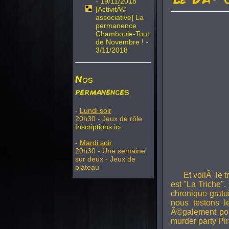
- 19/11/2018
[ActivitÃ©
associative] La
permanence
Chamboule-Tout
de Novembre ! -
3/11/2018
Nos
permanences
-
Lundi soir
20h30 - Jeux de rôle
Inscriptions ici
-
Mardi soir
20h30 - Une semaine
sur deux - Jeux de
plateau
Et voilÃ le 
est "La Triche".
chronique gratu
nous testons 
Ã©galement pou
murder party Pir