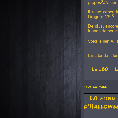
proposÃ©e par 
Il reste cepen
Dragons V5
Â« L
De plus, encore
friands de nouv
Voici le lien Ã 
En attendant lu
La
LBD
- L
haut de page
[A fond
d'Hallowe