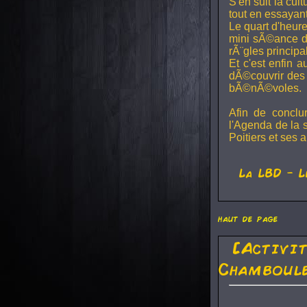
S'en suit la cul
tout en essayan
Le quart d'heure
mini sÃ©ance de
rÃ¨gles principa
Et c'est enfin a
dÃ©couvrir des 
bÃ©nÃ©voles.
Afin de conclu
l'Agenda de la 
Poitiers et ses a
La
LBD
- L
haut de page
[Activi
Chamboule