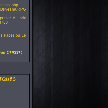
podcast.php
 DriveThruRPG
mprimer Ã prix
44703
ois Faces ou Le
es (174337)
iques