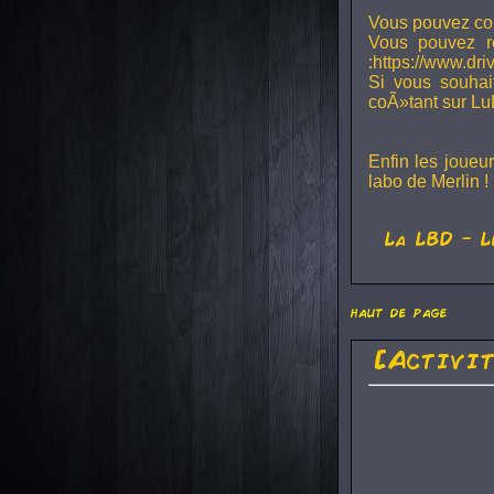
Vous pouvez con
Vous pouvez r
:https://www.dr
Si vous souhai
coÃ»tant sur Lu
Enfin les joueu
labo de Merlin !
La
LBD
- L
haut de page
[Activi