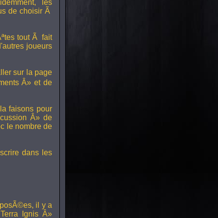
idemment, les
us de choisir Ã
tes tout Ã fait
'autres joueurs
ller sur la page
ments Â» et de
a faisons pour
scussion Â» de
ec le nombre de
scrire dans les
posÃ©es, il y a
erra Ignis Â»