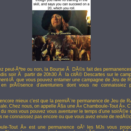
ez peut-Ãªtre ou non, la Bourse Ã DÃ©s fait des permanence
undis soir Ã partir de 20h30 Ã la citÃ© Descartes sur le camp
ent-lÃ que vous pouvez entamer une campagne de Jeu de R
en prÃ©sence d'aventuriers dont vous ne connaissiez pa
 encore mieux c'est que la premiÃ¨re permanence de Jeu de 
ale. Chez nous, on appelle Ã§a une Â« Chamboule-Tout Â». C'
i du mois vous pouvez vous aventurer le temps d'une soirÃ©e
s ne connaissez pas encore ou que vous avez envie de redÃ©co
le-Tout Â» est une permanence oÃ¹ les MJs vous propos