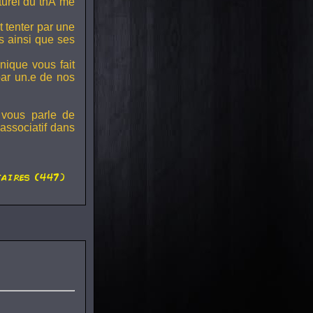
lturel du thÃ¨me
t tenter par une
s ainsi que ses
onique vous fait
par un.e de nos
 vous parle de
associatif dans
aires (447)