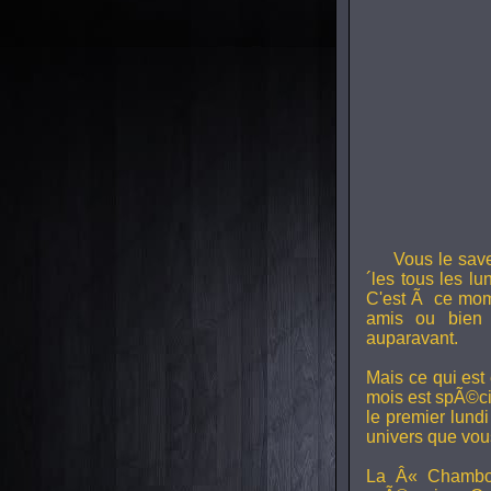
Vous le sav
´les tous les l
C'est Ã ce mom
amis ou bien 
auparavant.
Mais ce qui est
mois est spÃ©ci
le premier lund
univers que vou
La Â« Chambou