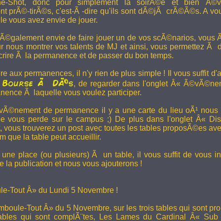
e-Shot, donc pour simplement la soirÃ©e et bien Ã©v
t prÃ©-tirÃ©s, c'est-Ã -dire qu'ils sont dÃ©jÃ crÃ©Ã©s. A vo
le vous avez envie de jouer.
 Ã©galement envie de faire jouer un de vos scÃ©narios, vous Ãª
r nous montrer vos talents de MJ et ainsi, vous permettez Ã d
scrire Ã la permanence et de passer du bon temps.
re aux permanences, il n'y rien de plus simple ! Il vous suffit d'a
Bourse Ã DÃ©s
a
, de regarder dans l'onglet Â« Ã©vÃ©ne
anence Ã laquelle vous voulez participer.
Ã©nement de permanence il y a une carte du lieu oÃ¹ nous l
ne vous perde sur le campus ;) De plus dans l'onglet Â« Di
vous trouverez un post avec toutes les tables proposÃ©es av
que la table peut accueillir.
une place (ou plusieurs) Ã un table, il vous suffit de vous in
 la publication et nous vous ajouterons !
e-Tout Â» du Lundi 5 Novembre !
boule-Tout Â» du 5 Novembre, sur les trois tables qui sont pro
bles qui sont complÃ¨tes,
Les Lames du Cardinal
Â« Sub T