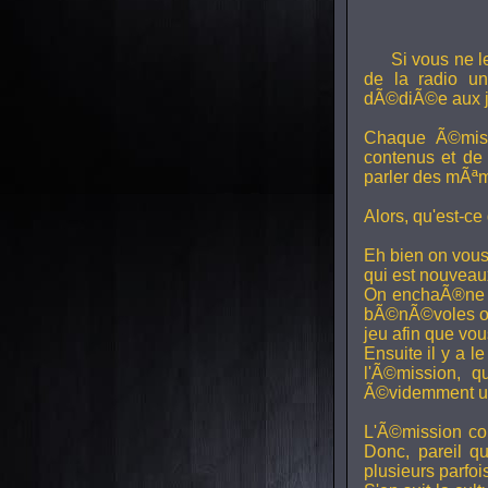
Si vous ne l
de la radio uni
dÃ©diÃ©e aux j
Chaque Ã©miss
contenus et de
parler des mÃªm
Alors, qu'est-ce
Eh bien on vous
qui est nouveaux,
On enchaÃ®ne di
bÃ©nÃ©voles ont
jeu afin que vo
Ensuite il y a l
l'Ã©mission, qu
Ã©videmment un 
L'Ã©mission con
Donc, pareil q
plusieurs parfois