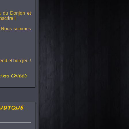
ra du
Donjon et
scrire !
s ! Nous sommes
nd et bon jeu !
ires (2466)
udique