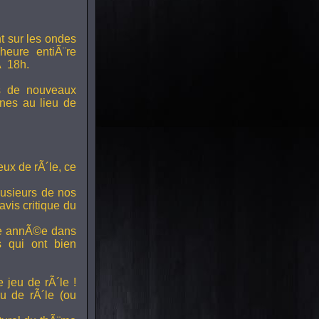
t sur les ondes
 heure entiÃ¨re
Ã 18h.
s de nouveaux
nes au lieu de
ux de rÃ´le, ce
lusieurs de nos
vis critique du
ette annÃ©e dans
ts qui ont bien
 jeu de rÃ´le !
u de rÃ´le (ou