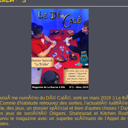
troisiÃ¨me numÃ©ro du DÃ© CalÃ©, sorti en mars 2019 :) Le thÃ
 Comme d'habitude retrouvez des sorties, l'actualitÃ© ludifiÃ©e
ite, des jeux, un dossier spÃ©cial et bien d'autres choses ! 
les jeux de sociÃ©tÃ© Origami, Shahrazad et Kitchen Rus
rvu le magazine avec un superbe scÃ©nario de l'Appel de 
ates.