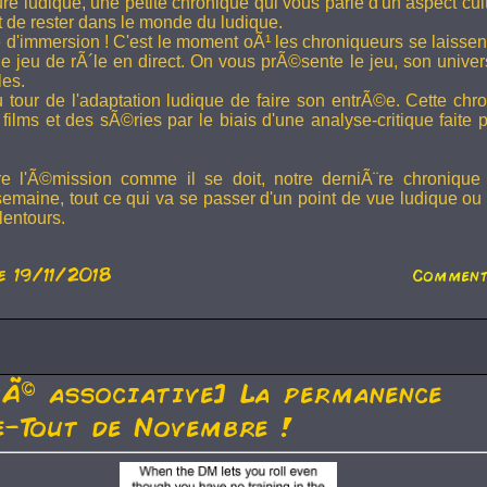
ture ludique, une petite chronique qui vous parle d'un aspect cu
t de rester dans le monde du ludique.
 d'immersion ! C'est le moment oÃ¹ les chroniqueurs se laissen
 jeu de rÃ´le en direct. On vous prÃ©sente le jeu, son univer
les.
u tour de l'adaptation ludique de faire son entrÃ©e. Cette chr
films et des sÃ©ries par le biais d'une analyse-critique faite 
re l'Ã©mission comme il se doit, notre derniÃ¨re chronique
semaine, tout ce qui va se passer d'un point de vue ludique ou 
lentours.
e 19/11/2018
Comment
tÃ© associative] La permanence
-Tout de Novembre !