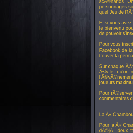
scÃ©narios On
personnages son
quel Jeu de RÃ´
Et si vous avez
le bienvenu pou
de pouvoir s'in
Pour vous inscri
Facebook de l
trouver la perm
Sur chaque Ã©v
Ã©viter qu'on 
l'Ã©vÃ©nement, 
joueurs maximum 
Pour rÃ©server 
commentaires de
La Â« Chamboul
Pour la Â« Cham
dÃ©jÃ deux ta