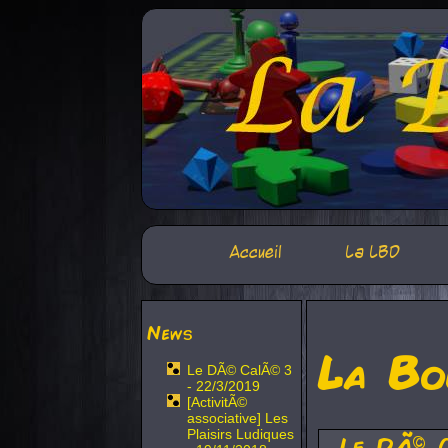
Accueil
La LBD
News
La Bo
Le DÃ© CalÃ© 3
- 22/3/2019
[ActivitÃ©
associative] Les
Plaisirs Ludiques
Le DÃ© 