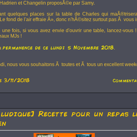
Hadrien et
Changelin
proposÃ©e par Samy.
dant quelques places sur la table de Charles qui maÃ®trise
e fond de l'air effraie Â», donc n'hÃ©sitez surtout pas Ã vous in
 une fois, si vous avez envie d'ouvrir une table, lancez-vou
eaux MJs !
permanence de ce lundi 5 Novembre 2018
la
.
ndi, nous vous souhaitons Ã toutes et Ã tous un excellent weeke
e 3/11/2018
Commenta
 ludique] Recette pour un repas l
en