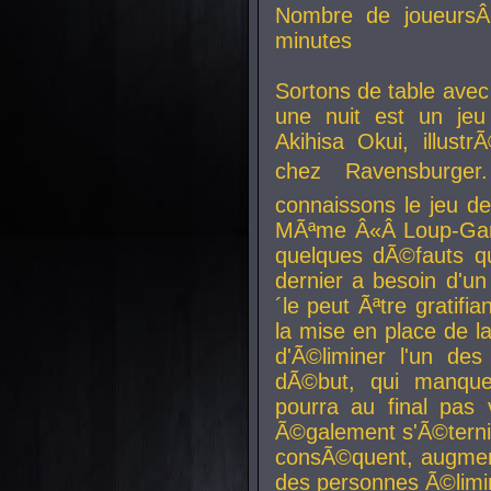
Nombre de joueurs
minutes
Sortons de table ave
une nuit est un je
Akihisa Okui, illus
chez Ravensburger.
connaissons le jeu d
MÃªme Â«Â Loup-Garo
quelques dÃ©fauts qu
dernier a besoin d'un
´le peut Ãªtre gratifi
la mise en place de l
d'Ã©liminer l'un des
dÃ©but, qui manque
pourra au final pas 
Ã©galement s'Ã©ternis
consÃ©quent, augment
des personnes Ã©limi