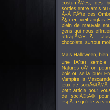
costumÃ©es, des b
sorties entre amis ou 
Â«Â FÃªte des Ombre
Ã§a en vieil anglais 
plein de mauvais sou
gens qui nous effraie
attrapÃ©es Ã caus
chocolats, surtout moi
Mais Halloween, bien q
une fÃªte) semble 
Natures oÃ¹ on pourr
bois ou se la jouer E
Vampire la Mascarade
jeux de sociÃ©tÃ©Â !
petit article pour vo
de sociÃ©tÃ© pour 
espÃ¨re qu'elle va vou