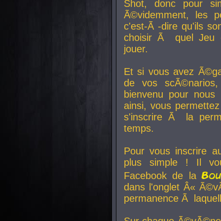
Shot, donc pour si
Ã©videmment, les pe
c'est-Ã -dire qu'ils
choisir Ã quel Jeu 
jouer.
Et si vous avez Ã©ga
de vos scÃ©narios,
bienvenu pour nous 
ainsi, vous permettez
s'inscrire Ã la per
temps.
Pour vous inscrire a
plus simple ! Il vo
Bo
Facebook de la
dans l'onglet Â« Ã©v
permanence Ã laquelle
Sur chaque Ã©vÃ©nem