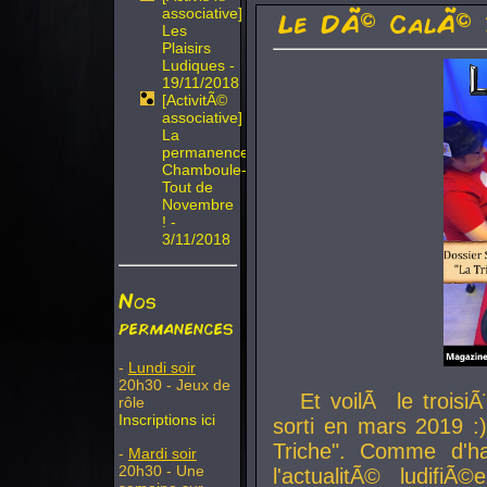
associative]
Le DÃ© CalÃ© 
Les
Plaisirs
Ludiques -
19/11/2018
[ActivitÃ©
associative]
La
permanence
Chamboule-
Tout de
Novembre
! -
3/11/2018
Nos
permanences
-
Lundi soir
20h30 - Jeux de
Et voilÃ le troi
rôle
Inscriptions ici
sorti en mars 2019 :)
Triche". Comme d'ha
-
Mardi soir
20h30 - Une
l'actualitÃ© ludifi