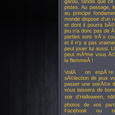
garou, tandis que ce 
pistes. Au passage, le
au principe fondamen
monde dispose d'un rÃ´
et dont il pourra bÃ©
jeu n'a donc pas de 
parties sont trÃ¨s c
et il n'y a pas vraime
peut jouer lui aussi.
peut mÃªme vous Ã©di
la flemmeÂ !
VoilÃ on espÃ¨re 
sÃ©lection de jeux vo
passer une soirÃ©e d
vous laissera de bons
soir d'Halloween, nâ
photos de vos parti
Facebook ou su