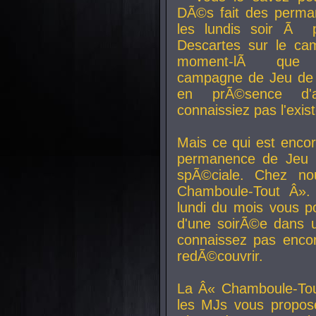
DÃ©s fait des perma
les lundis soir Ã 
Descartes sur le ca
moment-lÃ que v
campagne de Jeu de 
en prÃ©sence d'a
connaissiez pas l'exi
Mais ce qui est encor
permanence de Jeu 
spÃ©ciale. Chez n
Chamboule-Tout Â». 
lundi du mois vous p
d'une soirÃ©e dans 
connaissez pas enco
redÃ©couvrir.
La Â« Chamboule-Tou
les MJs vous propos