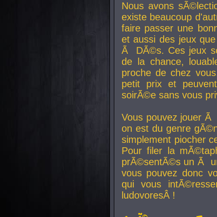
Nous avons sÃ©lectio
existe beaucoup d'autr
faire passer une bon
et aussi des jeux que
Ã DÃ©s. Ces jeux son
de la chance, louab
proche de chez vous.
petit prix et peuve
soirÃ©e sans vous pr
Vous pouvez jouer Ã 
on est du genre gÃ©n
simplement piocher ce
Pour filer la mÃ©tap
prÃ©sentÃ©s un Ã un
vous pouvez donc vo
qui vous intÃ©resse
ludovoresÂ !