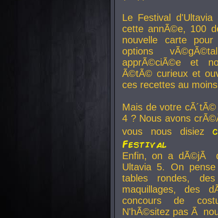
Le Festival d'Ultavia
cette annÃ©e, 100 de
nouvelle carte pour
options vÃ©gÃ©t
apprÃ©ciÃ©e et no
Ã©tÃ© curieux et ouv
ces recettes au moins
Mais de votre cÃ´tÃ©
4 ? Nous avons crÃ©Ã
vous nous disiez
Festival
Enfin, on a dÃ©jÃ de
Ultavia 5. On pens
tables rondes, des
maquillages, des d
concours de cost
N'hÃ©sitez pas Ã nous