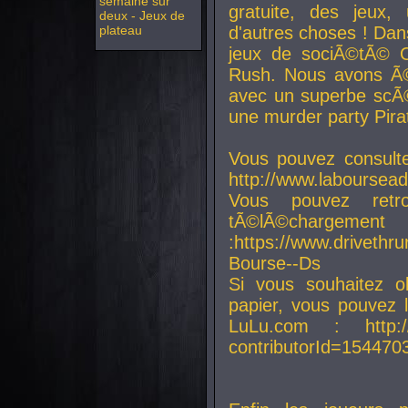
semaine sur
gratuite, des jeux,
deux - Jeux de
plateau
d'autres choses ! Da
jeux de sociÃ©tÃ© O
Rush. Nous avons Ã©
avec un superbe scÃ©
une murder party Pira
Vous pouvez consulte
http://www.laboursead
Vous pouvez ret
tÃ©lÃ©chargement
:https://www.driveth
Bourse--Ds
Si vous souhaitez o
papier, vous pouvez 
LuLu.com : http://w
contributorId=154470