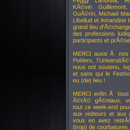
Peggy Landreal, A
KÃ©vin Guillemont
GuÃ©rin, Michael Maur
Libellud et Amandine H
grand lieu d'Ã©chang
des professions lud
participants et prÃ©se
MERCI aussi Ã nos pa
Poitiers, l'Universit
nous ont soutenu, log
et sans qui le Festiv
eu (de) lieu !
MERCI enfin Ã tous
Ã©tÃ© gÃ©niaux, v
tout ce week-end pour
aux visiteurs et aux
vous en avez retirÃ
(trop) de courbatures.