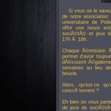
Si vous ne le sav
de notre association 
universitaire de Poit
offrir une heure en
sociÃ©tÃ© et jeux d
17h Ã 18h.
Chaque Ã©mission Ã
permet d'avoir toujo
dÃ©couvrir Ã©galemen
semaines au lieu d
boucle.
Alors, qu'est-ce qu
concrÃ¨tement ?
Eh bien on vous parl
de jeux de sociÃ©tÃ©