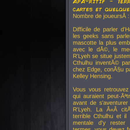
ApÃ©ritif - Ter
cartes et quelqu
Nombre de joueursÂ :
Difficile de parler d
les geeks sans parle
mascotte la plus emb
avec le dÃ©, le mee
R'Lyeh se situe juste
Cthulhu inventÃ© par
chez Edge, conÃ§u par
Kelley Hensing.
Vous vous retrouvez 
qui auraient peut-Ã
avant de s'aventurer
R'Lyeh. La Â«Â cit
terrible Cthulhu et i
mentale d'y rester 
termes, vous devez fu