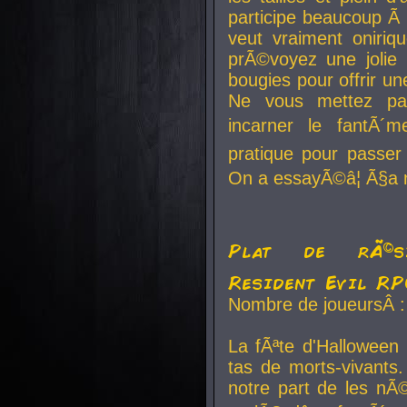
participe beaucoup Ã 
veut vraiment oniriq
prÃ©voyez une jolie
bougies pour offrir un
Ne vous mettez pa
incarner le fantÃ´m
pratique pour passer 
On a essayÃ©â¦ Ã§a n
Plat de rÃ©sis
Resident Evil R
Nombre de joueursÂ :
La fÃªte d'Halloween
tas de morts-vivants.
notre part de les nÃ©