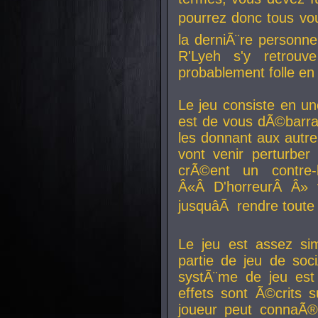
pourrez donc tous vous
la derniÃ¨re personne
R'Lyeh s'y retro
probablement folle en
Le jeu consiste en une
est de vous dÃ©barra
les donnant aux aut
vont venir perturber 
crÃ©ent un contre-
Â«Â D'horreurÂ Â» 
jusquâÃ rendre tout
Le jeu est assez si
partie de jeu de soc
systÃ¨me de jeu est
effets sont Ã©crits 
joueur peut connaÃ®