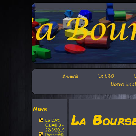
Accueil
La LBD
L
Notre ludo
News
La Bours
Le DÃ©
CalÃ© 3 -
22/3/2019
[ActivitÃ©