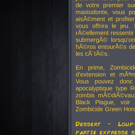
de votre premier su
mastodonte, vous po
aisÃ©ment et profite
vous offrira le jeu.
rÃ©ellement ressentir 
submergÃ© lorsqu'on 
hÃ©ros entourÃ©s de
les cÃ´tÃ©s.
En prime, Zombicide
d'extension et mÃªm
Vous pouvez donc 
apocalyptique type R
zombis mÃ©diÃ©vaux-
Black Plague, voi
Zombicide Green Hor
Dessert - Loup
partie expresse 