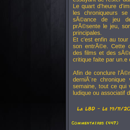
Le quart d'heure d'i
les chroniqueurs se
sÃ©ance de jeu de
prÃ©sente le jeu, son
principales.
Et c'est enfin au tour
son entrÃ©e. Cette c
des films et des sÃ©r
critique faite par un
Afin de conclure l'Ã©
derniÃ¨re chronique
semaine, tout ce qui 
ludique ou associatif 
La
LBD
- Le 19/11/2
Commentaires (447)