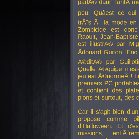
parlÃ© dâun fantÃ´me 
peu. Quâest ce qui
trÃ¨s Ã la mode en
Zombicide est donc
Raoult, Jean-Baptiste
est illustrÃ© par Mi
Ãdouard Guiton, Eric
Ã©ditÃ© par Guillot
Quelle Ã©quipe n'est
jeu est Ã©normeÂ ! La 
premiers PC portable
et contient des plat
pions et surtout, des d
Car il s'agit bien d'u
propose comme pil
d'Halloween. Et c'e
missions, entiÃ¨r