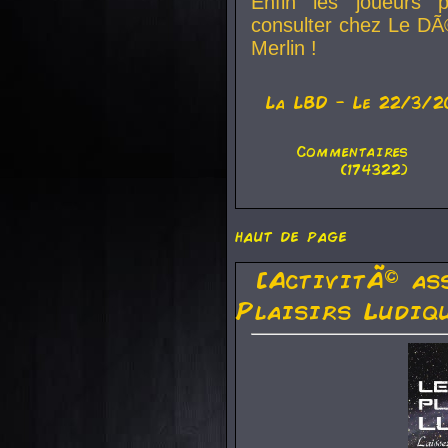
Enfin les joueurs p
consulter chez Le DÃ
Merlin !
La
LBD
- Le 22/3/2
Commentaires
(174322)
haut de page
[ActivitÃ© as
Plaisirs Ludiq