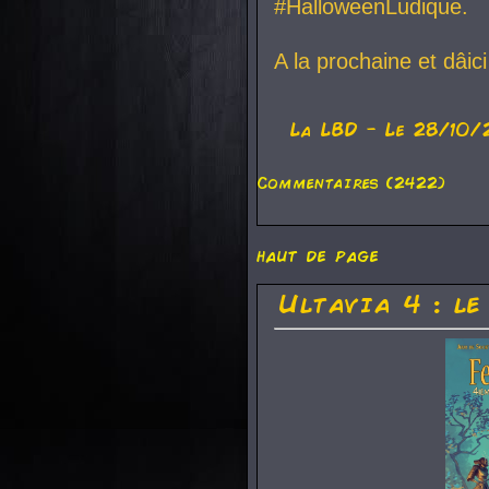
#HalloweenLudique.
A la prochaine et dâic
La
LBD
- Le 28/10/
Commentaires (2422)
haut de page
Ultavia 4 : le