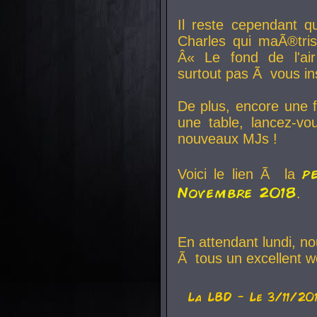
Il reste cependant q
Charles qui maÃ®tri
Â« Le fond de l'air
surtout pas Ã vous ins
De plus, encore une f
une table, lancez-v
nouveaux MJs !
p
Voici le lien Ã la
Novembre 2018
.
En attendant lundi, n
Ã tous un excellent w
La
LBD
- Le 3/11/20