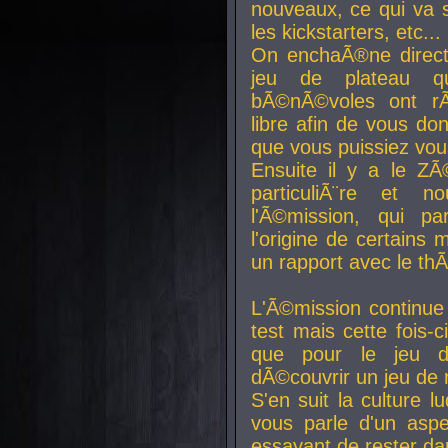
nouveaux, ce qui va so
les kickstarters, etc...
On enchaÃ®ne direct
jeu de plateau q
bÃ©nÃ©voles ont rÃ
libre afin de vous don
que vous puissiez vou
Ensuite il y a le ZÃ
particuliÃ¨re et 
l'Ã©mission, qui pa
l'origine de certains
un rapport avec le th
L'Ã©mission continue
test mais cette fois-c
que pour le jeu d
dÃ©couvrir un jeu de r
S'en suit la culture l
vous parle d'un aspe
essayant de rester da