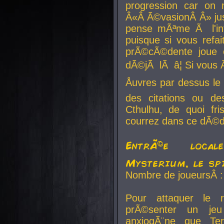
progression car on 
Â«Â Ã©vasionÂ Â» jusq
pense mÃªme Ã l'inf
puisque si vous refai
prÃ©cÃ©dente joue e
dÃ©jÃ lÃ â¦ Si vous 
Åuvres par dessus l
des citations ou d
Cthulhu, de quoi f
courrez dans ce dÃ©da
EntrÃ©e local
Mysterium, le sp
Nombre de joueursÂ :
Pour attaquer le 
prÃ©senter un je
anxiogÃ¨ne que Te