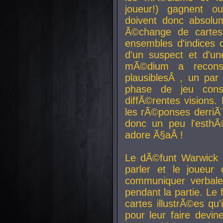
joueur!) gagnent o
doivent donc absolum
Ã©change de cartes
ensembles d'indices c
d'un suspect et d'u
mÃ©dium a reconst
plausiblesÂ , un pa
phase de jeu cons
diffÃ©rentes visions.
les rÃ©ponses derriÃ¨
donc un peu l'esthÃ
adore Ã§aÂ !
Le dÃ©funt Warwick 
parler et le joueur q
communiquer verbale
pendant la partie. Le
cartes illustrÃ©es q
pour leur faire devin