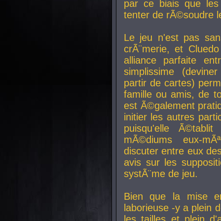
par ce biais que le
tenter de rÃ©soudre l
Le jeu n'est pas san
crÃ¨merie, et Clued
alliance parfaite e
simplissime (devine
partir de cartes) perm
famille ou amis, de t
est Ã©galement prati
initier les autres par
puisqu'elle Ã©tabli
mÃ©diums eux-mÃ
discuter entre eux de
avis sur les supposit
systÃ¨me de jeu.
Bien que la mise e
laborieuse -y a plein 
les tailles et plein d