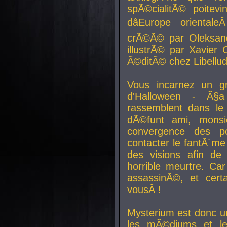
spÃ©cialitÃ© poitev
dâEurope orienta
crÃ©Ã© par Oleksand
illustrÃ© par Xavier 
Ã©ditÃ© chez Libellud
Vous incarnez un gr
d'Halloween - Ã§
rassemblent dans le
dÃ©funt ami, mons
convergence des pou
contacter le fantÃ´me
des visions afin de
horrible meurtre. Ca
assassinÃ©, et cert
vousÂ !
Mysterium est donc un
les mÃ©diums et le