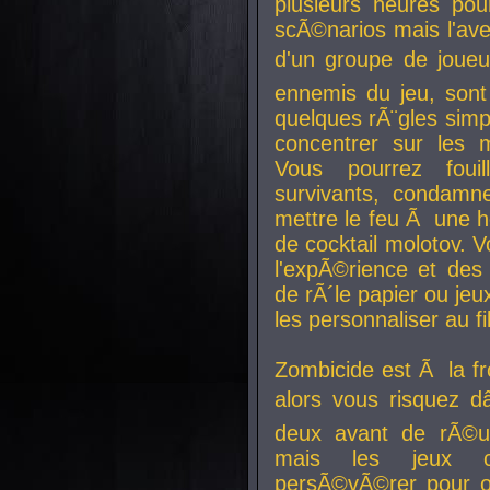
plusieurs heures pour
scÃ©narios mais l'av
d'un groupe de joueur
ennemis du jeu, sont
quelques rÃ¨gles simp
concentrer sur les 
Vous pourrez foui
survivants, condamn
mettre le feu Ã une
de cocktail molotov. 
l'expÃ©rience et de
de rÃ´le papier ou je
les personnaliser au fil
Zombicide est Ã la fr
alors vous risquez d
deux avant de rÃ©us
mais les jeux co
persÃ©vÃ©rer pour ob