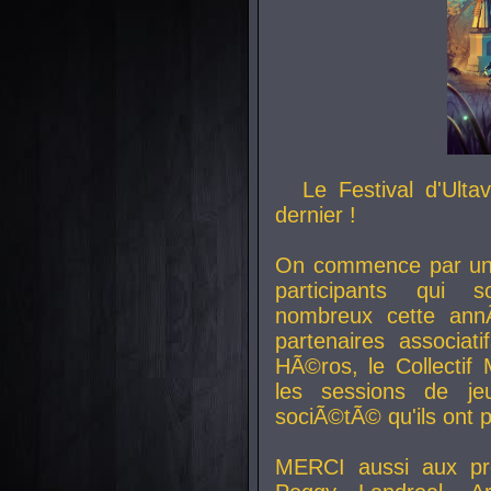
Le Festival d'Ult
dernier !
On commence par un 
participants qui s
nombreux cette an
partenaires associat
HÃ©ros, le Collecti
les sessions de j
sociÃ©tÃ© qu'ils ont
MERCI aussi aux pro