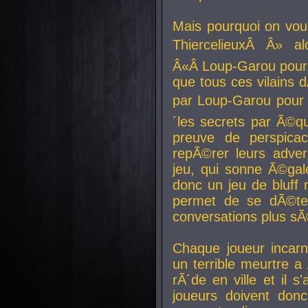
Mais pourquoi on vo
ThiercelieuxÂ Â» al
Â«Â Loup-Garou pour 
que tous ces vilain
par Loup-Garou pour u
´les secrets par Ã©qu
preuve de perspica
repÃ©rer leurs adver
jeu, qui sonne Ã©gale
donc un jeu de bluff 
permet de se dÃ©te
conversations plus sÃ
Chaque joueur incar
un terrible meurtre 
rÃ´de en ville et il s
joueurs doivent donc 