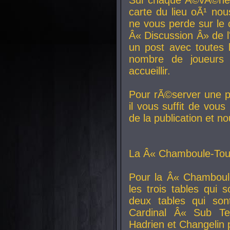
carte du lieu oÃ¹ nou
ne vous perde sur le 
Â« Discussion Â» de 
un post avec toutes 
nombre de joueurs
accueillir.
Pour rÃ©server une pl
il vous suffit de vou
de la publication et n
La Â« Chamboule-Tout
Pour la Â« Chamboul
les trois tables qui
deux tables qui so
Cardinal
Â« Sub Ter
Hadrien et
Changelin
p