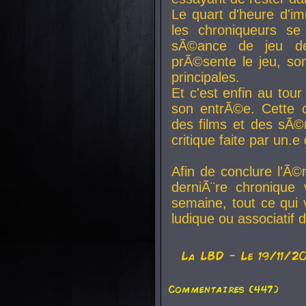
Le quart d'heure d'i
les chroniqueurs se
sÃ©ance de jeu de
prÃ©sente le jeu, son
principales.
Et c'est enfin au tour
son entrÃ©e. Cette c
des films et des sÃ©r
critique faite par un
Afin de conclure l'Ã©
derniÃ¨re chronique
semaine, tout ce qui 
ludique ou associatif 
La
LBD
- Le 19/11/2
Commentaires (447)