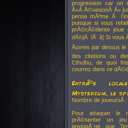
progression car on 
Â«Â Ã©vasionÂ Â» jusq
pense mÃªme Ã l'inf
puisque si vous refai
prÃ©cÃ©dente joue e
dÃ©jÃ lÃ â¦ Si vous 
Åuvres par dessus l
des citations ou d
Cthulhu, de quoi f
courrez dans ce dÃ©da
EntrÃ©e local
Mysterium, le sp
Nombre de joueursÂ :
Pour attaquer le 
prÃ©senter un je
anxiogÃ¨ne que Te