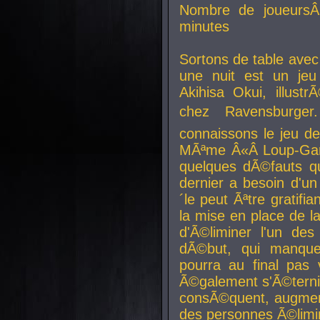
Nombre de joueurs
minutes
Sortons de table ave
une nuit est un je
Akihisa Okui, illus
chez Ravensburger.
connaissons le jeu d
MÃªme Â«Â Loup-Garo
quelques dÃ©fauts qu
dernier a besoin d'un
´le peut Ãªtre gratifi
la mise en place de l
d'Ã©liminer l'un des
dÃ©but, qui manque
pourra au final pas 
Ã©galement s'Ã©ternis
consÃ©quent, augment
des personnes Ã©limi