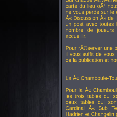
carte du lieu oÃ¹ nou
ne vous perde sur le 
Â« Discussion Â» de 
un post avec toutes 
nombre de joueurs
accueillir.
Pour rÃ©server une pl
il vous suffit de vou
de la publication et n
La Â« Chamboule-Tout
Pour la Â« Chamboul
les trois tables qui
deux tables qui so
Cardinal
Â« Sub Ter
Hadrien et
Changelin
p