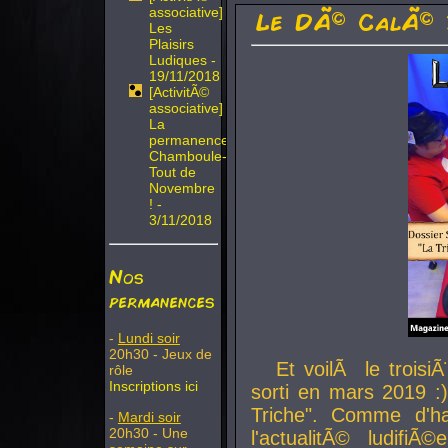
associative]
Le DÃ© CalÃ© 
Les
Plaisirs
Ludiques -
19/11/2018
[ActivitÃ©
associative]
La
permanence
Chamboule-
Tout de
Novembre
! -
3/11/2018
Nos
permanences
-
Lundi soir
20h30 - Jeux de
Et voilÃ le troi
rôle
Inscriptions ici
sorti en mars 2019 :)
Triche". Comme d'ha
-
Mardi soir
20h30 - Une
l'actualitÃ© ludifi