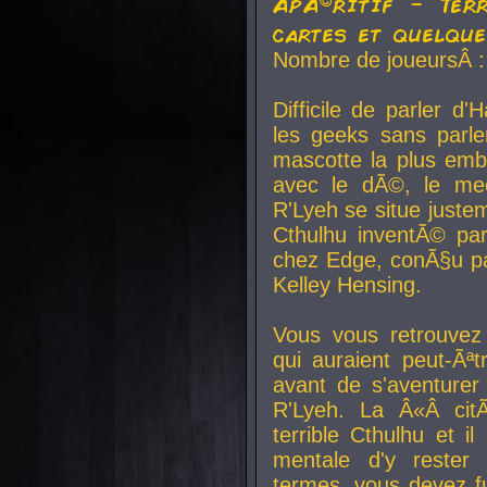
ApÃ©ritif - Ter
cartes et quelqu
Nombre de joueursÂ :
Difficile de parler d
les geeks sans parle
mascotte la plus emb
avec le dÃ©, le mee
R'Lyeh se situe juste
Cthulhu inventÃ© par
chez Edge, conÃ§u par
Kelley Hensing.
Vous vous retrouvez 
qui auraient peut-Ã
avant de s'aventurer
R'Lyeh. La Â«Â cit
terrible Cthulhu et i
mentale d'y rester 
termes, vous devez fu