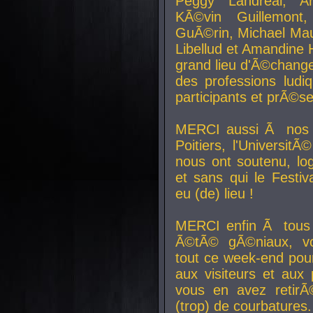
Peggy Landreal, A
KÃ©vin Guillemont
GuÃ©rin, Michael Maur
Libellud et Amandine H
grand lieu d'Ã©chang
des professions lud
participants et prÃ©se
MERCI aussi Ã nos pa
Poitiers, l'Universit
nous ont soutenu, log
et sans qui le Festiv
eu (de) lieu !
MERCI enfin Ã tous
Ã©tÃ© gÃ©niaux, v
tout ce week-end pour
aux visiteurs et aux
vous en avez retirÃ
(trop) de courbatures.