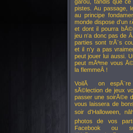
garou, tandis que ce 
pistes. Au passage, le
au principe fondamen
monde dispose d'un rÃ´
et dont il pourra bÃ©
jeu n'a donc pas de 
parties sont trÃ¨s c
et il n'y a pas vraime
peut jouer lui aussi.
peut mÃªme vous Ã©di
la flemmeÂ !
VoilÃ on espÃ¨re 
sÃ©lection de jeux vo
passer une soirÃ©e d
vous laissera de bons
soir d'Halloween, nâ
photos de vos parti
Facebook ou su