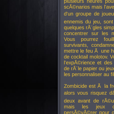
plusieurs heures pour
scÃ©narios mais l'av
d'un groupe de joueur
ennemis du jeu, sont
quelques rÃ¨gles simp
concentrer sur les 
Vous pourrez foui
survivants, condamn
mettre le feu Ã une
de cocktail molotov. 
l'expÃ©rience et de
de rÃ´le papier ou je
les personnaliser au fil
Zombicide est Ã la fr
alors vous risquez d
deux avant de rÃ©us
mais les jeux co
persÃ©vÃ©rer pour ob