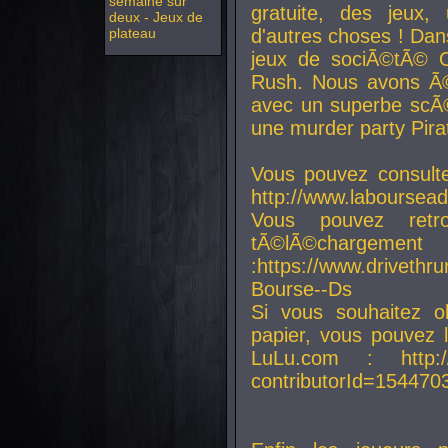
semaine sur
gratuite, des jeux,
deux - Jeux de
plateau
d'autres choses ! Da
jeux de sociÃ©tÃ© O
Rush. Nous avons Ã©
avec un superbe scÃ©
une murder party Pira
Vous pouvez consulte
http://www.laboursead
Vous pouvez ret
tÃ©lÃ©chargement
:https://www.driveth
Bourse--Ds
Si vous souhaitez o
papier, vous pouvez 
LuLu.com : http://w
contributorId=154470