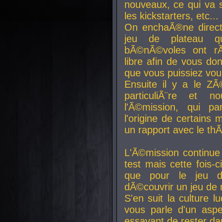
nouveaux, ce qui va so
les kickstarters, etc...
On enchaÃ®ne direct
jeu de plateau q
bÃ©nÃ©voles ont rÃ
libre afin de vous don
que vous puissiez vou
Ensuite il y a le ZÃ
particuliÃ¨re et 
l'Ã©mission, qui pa
l'origine de certains
un rapport avec le th
L'Ã©mission continue
test mais cette fois-c
que pour le jeu d
dÃ©couvrir un jeu de r
S'en suit la culture l
vous parle d'un aspe
essayant de rester da