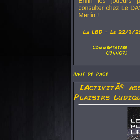
Enfin les joueurs p
consulter chez Le DÃ
Merlin !
La
LBD
- Le 22/3/2
Commentaires
(174407)
haut de page
[ActivitÃ© as
Plaisirs Ludiq