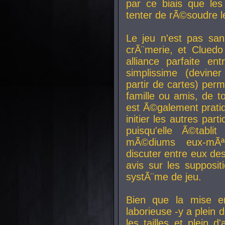
par ce biais que le
tenter de rÃ©soudre l
Le jeu n'est pas san
crÃ¨merie, et Clued
alliance parfaite e
simplissime (devine
partir de cartes) perm
famille ou amis, de t
est Ã©galement prati
initier les autres par
puisqu'elle Ã©tabli
mÃ©diums eux-mÃ
discuter entre eux de
avis sur les supposit
systÃ¨me de jeu.
Bien que la mise e
laborieuse -y a plein 
les tailles et plein d