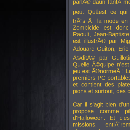
parlÃ© dâun fantÃ´me 
peu. Quâest ce qui
trÃ¨s Ã la mode en
Zombicide est donc
Raoult, Jean-Baptiste
est illustrÃ© par Mi
Ãdouard Guiton, Eric
Ã©ditÃ© par Guillot
Quelle Ã©quipe n'est
jeu est Ã©normeÂ ! La 
premiers PC portable
et contient des plat
pions et surtout, des d
Car il s'agit bien d'u
propose comme pil
d'Halloween. Et c'e
missions, entiÃ¨r