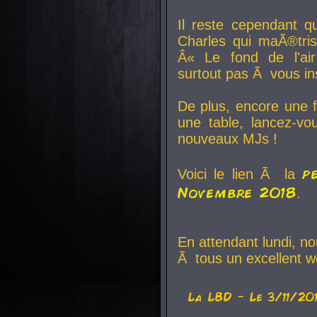
Il reste cependant q
Charles qui maÃ®tri
Â« Le fond de l'air
surtout pas Ã vous ins
De plus, encore une f
une table, lancez-v
nouveaux MJs !
p
Voici le lien Ã la
Novembre 2018
.
En attendant lundi, n
Ã tous un excellent w
La
LBD
- Le 3/11/20