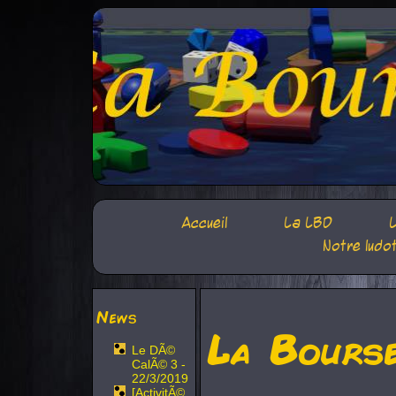
Accueil
La LBD
L
Notre ludo
News
La Bours
Le DÃ©
CalÃ© 3 -
22/3/2019
[ActivitÃ©