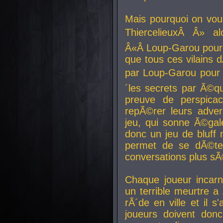
Mais pourquoi on vo
ThiercelieuxÂ Â» al
Â«Â Loup-Garou pour 
que tous ces vilain
par Loup-Garou pour u
´les secrets par Ã©qu
preuve de perspica
repÃ©rer leurs adver
jeu, qui sonne Ã©gale
donc un jeu de bluff 
permet de se dÃ©te
conversations plus sÃ
Chaque joueur incar
un terrible meurtre 
rÃ´de en ville et il s
joueurs doivent donc 