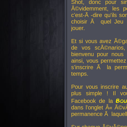
Shot, donc pour si
Ã©videmment, les pe
c'est-Ã -dire qu'ils
choisir Ã quel Jeu 
jouer.
Et si vous avez Ã©ga
de vos scÃ©narios,
bienvenu pour nous 
ainsi, vous permettez
s'inscrire Ã la per
temps.
Pour vous inscrire a
plus simple ! Il vo
Bo
Facebook de la
dans l'onglet Â« Ã©v
permanence Ã laquelle
Sur chaque Ã©vÃ©nem