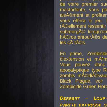
de votre premier su
mastodonte, vous po
aisÃ©ment et profite
vous offrira le jeu.
rÃ©ellement ressentir 
submergÃ© lorsqu'on 
hÃ©ros entourÃ©s de
les cÃ´tÃ©s.
En prime, Zombicide
d'extension et mÃªm
Vous pouvez donc 
apocalyptique type R
zombis mÃ©diÃ©vaux-
Black Plague, voi
Zombicide Green Hor
Dessert - Loup
partie expresse 