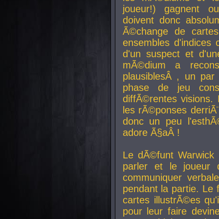
joueur!) gagnent o
doivent donc absolum
Ã©change de cartes
ensembles d'indices c
d'un suspect et d'u
mÃ©dium a reconst
plausiblesÂ , un pa
phase de jeu cons
diffÃ©rentes visions.
les rÃ©ponses derriÃ¨
donc un peu l'esthÃ
adore Ã§aÂ !
Le dÃ©funt Warwick 
parler et le joueur q
communiquer verbale
pendant la partie. Le
cartes illustrÃ©es q
pour leur faire devin