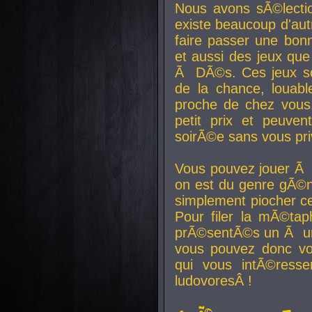
Nous avons sÃ©lectio
existe beaucoup d'autr
faire passer une bon
et aussi des jeux que
Ã DÃ©s. Ces jeux son
de la chance, louab
proche de chez vous.
petit prix et peuve
soirÃ©e sans vous pr
Vous pouvez jouer Ã 
on est du genre gÃ©n
simplement piocher ce
Pour filer la mÃ©tap
prÃ©sentÃ©s un Ã un
vous pouvez donc vo
qui vous intÃ©resse
ludovoresÂ !