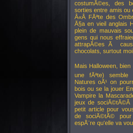
costumÃ©es, des b
sorties entre amis ou 
Â«Â FÃªte des Ombre
Ã§a en vieil anglais 
plein de mauvais sou
gens qui nous effraie
attrapÃ©es Ã caus
chocolats, surtout moi
Mais Halloween, bien q
une fÃªte) semble 
Natures oÃ¹ on pourr
bois ou se la jouer E
Vampire la Mascarade
jeux de sociÃ©tÃ©Â !
petit article pour vo
de sociÃ©tÃ© pour 
espÃ¨re qu'elle va vou