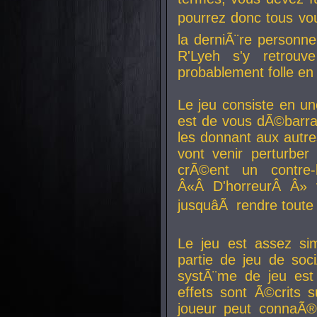
pourrez donc tous vous
la derniÃ¨re personne
R'Lyeh s'y retro
probablement folle en
Le jeu consiste en une
est de vous dÃ©barra
les donnant aux aut
vont venir perturber 
crÃ©ent un contre-
Â«Â D'horreurÂ Â» 
jusquâÃ rendre tout
Le jeu est assez si
partie de jeu de soc
systÃ¨me de jeu est
effets sont Ã©crits 
joueur peut connaÃ®