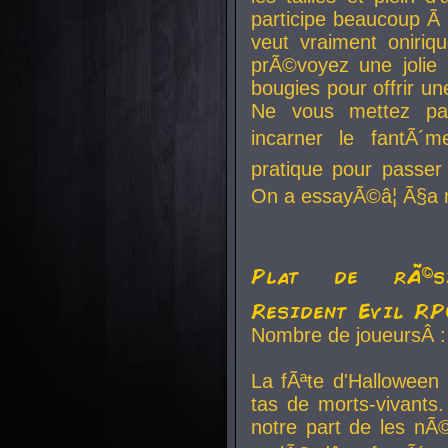
participe beaucoup Ã 
veut vraiment oniriq
prÃ©voyez une jolie
bougies pour offrir un
Ne vous mettez pa
incarner le fantÃ´m
pratique pour passer 
On a essayÃ©â¦ Ã§a n
Plat de rÃ©sis
Resident Evil R
Nombre de joueursÂ :
La fÃªte d'Halloween
tas de morts-vivants.
notre part de les nÃ©