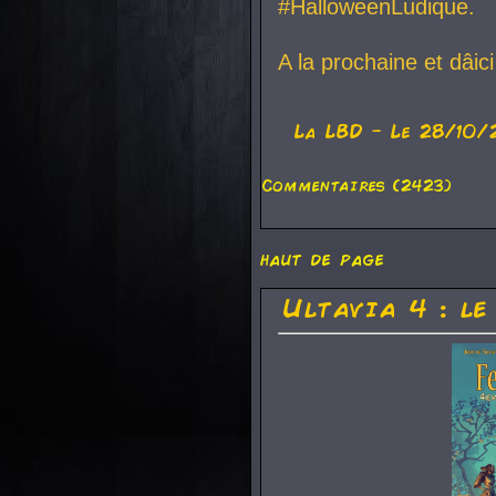
#HalloweenLudique.
A la prochaine et dâic
La
LBD
- Le 28/10/
Commentaires (2423)
haut de page
Ultavia 4 : le