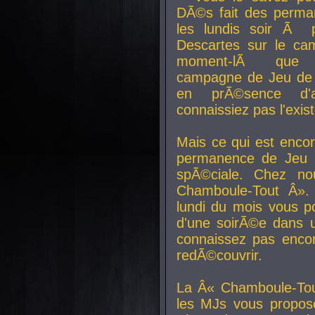
DÃ©s fait des perma
les lundis soir Ã 
Descartes sur le ca
moment-lÃ que v
campagne de Jeu de 
en prÃ©sence d'a
connaissiez pas l'exi
Mais ce qui est encor
permanence de Jeu 
spÃ©ciale. Chez n
Chamboule-Tout Â». 
lundi du mois vous p
d'une soirÃ©e dans 
connaissez pas enco
redÃ©couvrir.
La Â« Chamboule-Tou
les MJs vous propos