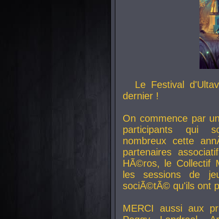
Le Festival d'Ult
dernier !
On commence par un 
participants qui s
nombreux cette an
partenaires associat
HÃ©ros, le Collecti
les sessions de j
sociÃ©tÃ© qu'ils ont
MERCI aussi aux pro