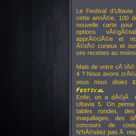
Le Festival d'Ultavia
cette annÃ©e, 100 de
nouvelle carte pour
options vÃ©gÃ©t
apprÃ©ciÃ©e et no
Ã©tÃ© curieux et ouv
ces recettes au moins
Mais de votre cÃ´tÃ©
4 ? Nous avons crÃ©Ã
vous nous disiez
Festival
Enfin, on a dÃ©jÃ de
Ultavia 5. On pens
tables rondes, des
maquillages, des d
concours de cost
N'hÃ©sitez pas Ã nous