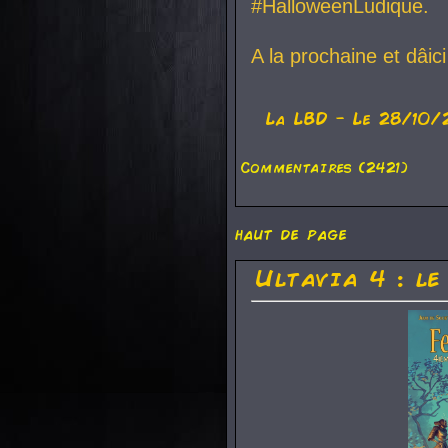
#HalloweenLudique.
A la prochaine et dâic
La
LBD
- Le 28/10/
Commentaires (2421)
haut de page
Ultavia 4 : le