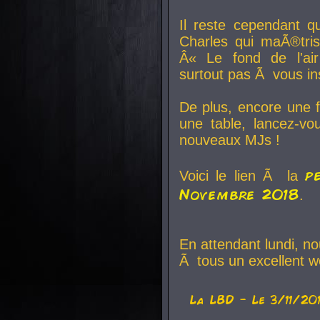
Il reste cependant q
Charles qui maÃ®tri
Â« Le fond de l'air
surtout pas Ã vous ins
De plus, encore une f
une table, lancez-v
nouveaux MJs !
p
Voici le lien Ã la
Novembre 2018
.
En attendant lundi, n
Ã tous un excellent w
La
LBD
- Le 3/11/20