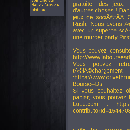
semaine sur
gratuite, des jeux,
deux - Jeux de
plateau
d'autres choses ! Da
jeux de sociÃ©tÃ© O
Rush. Nous avons Ã©
avec un superbe scÃ©
une murder party Pira
Vous pouvez consulte
http://www.laboursead
Vous pouvez ret
tÃ©lÃ©chargement
:https://www.driveth
Bourse--Ds
Si vous souhaitez o
papier, vous pouvez 
LuLu.com : http://w
contributorId=154470