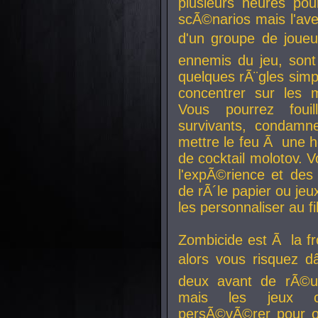
plusieurs heures pour
scÃ©narios mais l'av
d'un groupe de joueur
ennemis du jeu, sont
quelques rÃ¨gles simp
concentrer sur les 
Vous pourrez foui
survivants, condamn
mettre le feu Ã une
de cocktail molotov. 
l'expÃ©rience et de
de rÃ´le papier ou je
les personnaliser au fil
Zombicide est Ã la fr
alors vous risquez d
deux avant de rÃ©us
mais les jeux co
persÃ©vÃ©rer pour ob