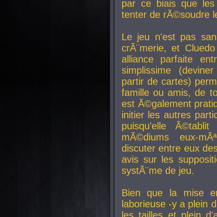
par ce biais que le
tenter de rÃ©soudre l
Le jeu n'est pas san
crÃ¨merie, et Clued
alliance parfaite e
simplissime (devine
partir de cartes) perm
famille ou amis, de t
est Ã©galement prati
initier les autres par
puisqu'elle Ã©tabli
mÃ©diums eux-mÃ
discuter entre eux de
avis sur les supposit
systÃ¨me de jeu.
Bien que la mise e
laborieuse -y a plein 
les tailles et plein d