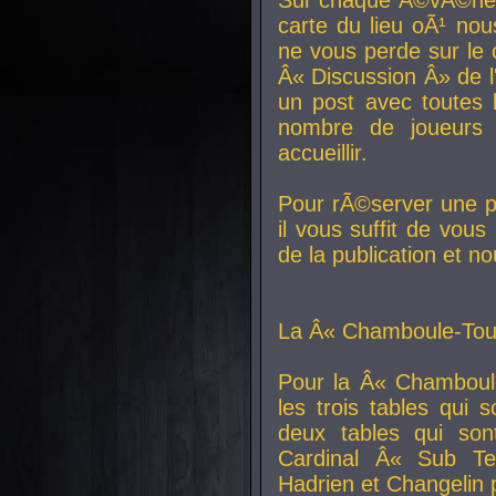
carte du lieu oÃ¹ nou
ne vous perde sur le 
Â« Discussion Â» de 
un post avec toutes 
nombre de joueurs
accueillir.
Pour rÃ©server une pl
il vous suffit de vou
de la publication et n
La Â« Chamboule-Tout
Pour la Â« Chamboul
les trois tables qui
deux tables qui so
Cardinal
Â« Sub Ter
Hadrien et
Changelin
p