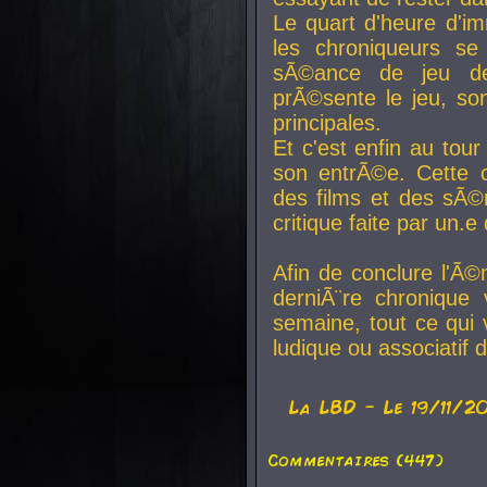
Le quart d'heure d'i
les chroniqueurs se
sÃ©ance de jeu de
prÃ©sente le jeu, son
principales.
Et c'est enfin au tour
son entrÃ©e. Cette c
des films et des sÃ©r
critique faite par un
Afin de conclure l'Ã©
derniÃ¨re chronique
semaine, tout ce qui 
ludique ou associatif 
La
LBD
- Le 19/11/2
Commentaires (447)