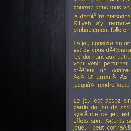
pourrez donc tous vous
la derniÃ¨re personne
R'Lyeh s'y retro
probablement folle en
Le jeu consiste en une
est de vous dÃ©barra
les donnant aux aut
vont venir perturber 
crÃ©ent un contre-
Â«Â D'horreurÂ Â» 
jusquâÃ rendre tout
Le jeu est assez si
partie de jeu de soc
systÃ¨me de jeu est
effets sont Ã©crits 
joueur peut connaÃ®