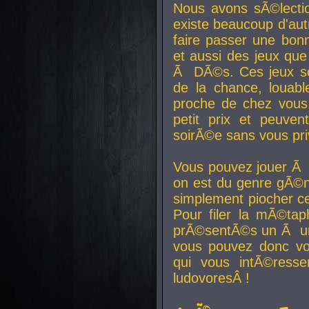
Nous avons sÃ©lectio
existe beaucoup d'autr
faire passer une bon
et aussi des jeux que
Ã DÃ©s. Ces jeux son
de la chance, louab
proche de chez vous.
petit prix et peuve
soirÃ©e sans vous pr
Vous pouvez jouer Ã 
on est du genre gÃ©n
simplement piocher ce
Pour filer la mÃ©tap
prÃ©sentÃ©s un Ã un
vous pouvez donc vo
qui vous intÃ©resse
ludovoresÂ !