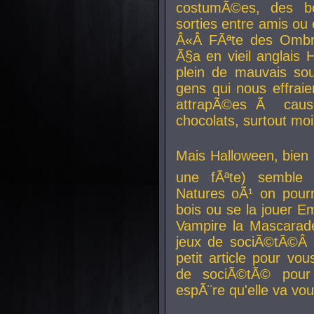
costumÃ©es, des b
sorties entre amis ou 
Â«Â FÃªte des Ombre
Ã§a en vieil anglais 
plein de mauvais sou
gens qui nous effraie
attrapÃ©es Ã caus
chocolats, surtout moi
Mais Halloween, bien q
une fÃªte) semble 
Natures oÃ¹ on pourr
bois ou se la jouer E
Vampire la Mascarade
jeux de sociÃ©tÃ©Â !
petit article pour vo
de sociÃ©tÃ© pour 
espÃ¨re qu'elle va vou