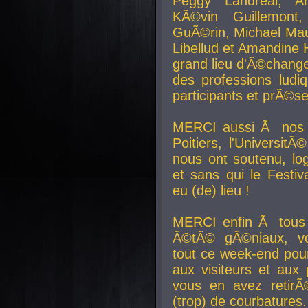
Peggy Landreal, A
KÃ©vin Guillemont
GuÃ©rin, Michael Maur
Libellud et Amandine H
grand lieu d'Ã©chang
des professions lud
participants et prÃ©se
MERCI aussi Ã nos pa
Poitiers, l'Universit
nous ont soutenu, log
et sans qui le Festiv
eu (de) lieu !
MERCI enfin Ã tous
Ã©tÃ© gÃ©niaux, v
tout ce week-end pour
aux visiteurs et aux
vous en avez retirÃ
(trop) de courbatures.