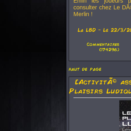
Enfin les joueurs p
consulter chez Le DÃ
Merlin !
La
LBD
- Le 22/3/2
Commentaires
(174296)
haut de page
[ActivitÃ© as
Plaisirs Ludiq