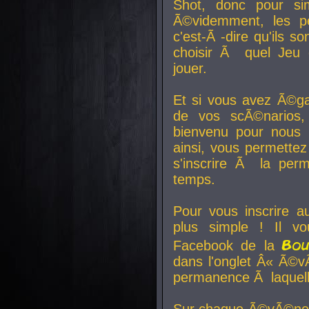
Shot, donc pour si
Ã©videmment, les pe
c'est-Ã -dire qu'ils
choisir Ã quel Jeu 
jouer.
Et si vous avez Ã©ga
de vos scÃ©narios,
bienvenu pour nous 
ainsi, vous permettez
s'inscrire Ã la per
temps.
Pour vous inscrire a
plus simple ! Il vo
Bo
Facebook de la
dans l'onglet Â« Ã©v
permanence Ã laquelle
Sur chaque Ã©vÃ©nem