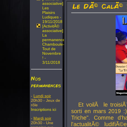
associative]
Le DÃ© CalÃ© 
Les
Plaisirs
Ludiques -
19/11/2018
[ActivitÃ©
associative]
La
permanence
Chamboule-
Tout de
Novembre
! -
3/11/2018
Nos
permanences
-
Lundi soir
20h30 - Jeux de
Et voilÃ le troi
rôle
Inscriptions ici
sorti en mars 2019 :)
Triche". Comme d'ha
-
Mardi soir
20h30 - Une
l'actualitÃ© ludifi