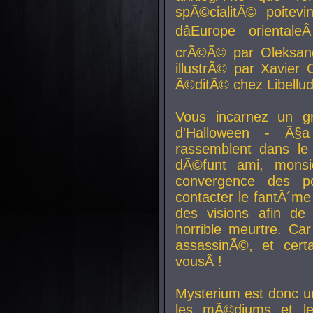
spÃ©cialitÃ© poitev
dâEurope orienta
crÃ©Ã© par Oleksand
illustrÃ© par Xavier 
Ã©ditÃ© chez Libellud
Vous incarnez un gr
d'Halloween - Ã§
rassemblent dans le
dÃ©funt ami, mons
convergence des pou
contacter le fantÃ´me
des visions afin de
horrible meurtre. Ca
assassinÃ©, et cert
vousÂ !
Mysterium est donc un
les mÃ©diums et le