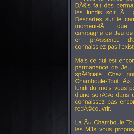
DÃ©s fait des perma
les lundis soir Ã 
Descartes sur le ca
moment-lÃ que v
campagne de Jeu de 
en prÃ©sence d'a
connaissiez pas l'exi
Mais ce qui est encor
permanence de Jeu 
spÃ©ciale. Chez n
Chamboule-Tout Â». 
lundi du mois vous p
d'une soirÃ©e dans 
connaissez pas enco
redÃ©couvrir.
La Â« Chamboule-Tou
les MJs vous propos