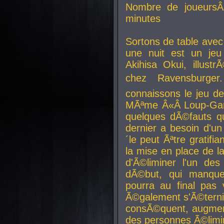
Nombre de joueurs
minutes
Sortons de table ave
une nuit est un je
Akihisa Okui, illus
chez Ravensburger.
connaissons le jeu d
MÃªme Â«Â Loup-Garo
quelques dÃ©fauts qu
dernier a besoin d'un
´le peut Ãªtre gratifi
la mise en place de l
d'Ã©liminer l'un des
dÃ©but, qui manque
pourra au final pas 
Ã©galement s'Ã©ternis
consÃ©quent, augment
des personnes Ã©limi