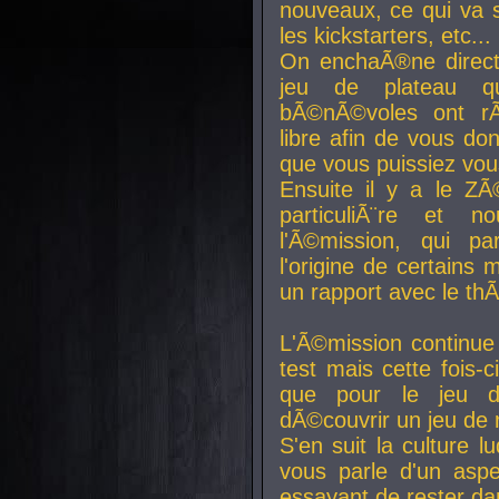
nouveaux, ce qui va so
les kickstarters, etc...
On enchaÃ®ne direct
jeu de plateau q
bÃ©nÃ©voles ont rÃ
libre afin de vous don
que vous puissiez vou
Ensuite il y a le ZÃ
particuliÃ¨re et 
l'Ã©mission, qui pa
l'origine de certains
un rapport avec le th
L'Ã©mission continue
test mais cette fois-c
que pour le jeu d
dÃ©couvrir un jeu de r
S'en suit la culture l
vous parle d'un aspe
essayant de rester da