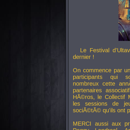
Le Festival d'Ult
dernier !
On commence par un 
participants qui s
nombreux cette an
partenaires associat
HÃ©ros, le Collecti
les sessions de j
sociÃ©tÃ© qu'ils ont
MERCI aussi aux pro