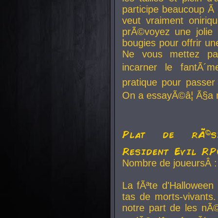
participe beaucoup Ã 
veut vraiment oniriq
prÃ©voyez une jolie
bougies pour offrir un
Ne vous mettez pa
incarner le fantÃ´m
pratique pour passer 
On a essayÃ©â¦ Ã§a n
Plat de rÃ©sis
Resident Evil R
Nombre de joueursÂ :
La fÃªte d'Halloween
tas de morts-vivants.
notre part de les nÃ©