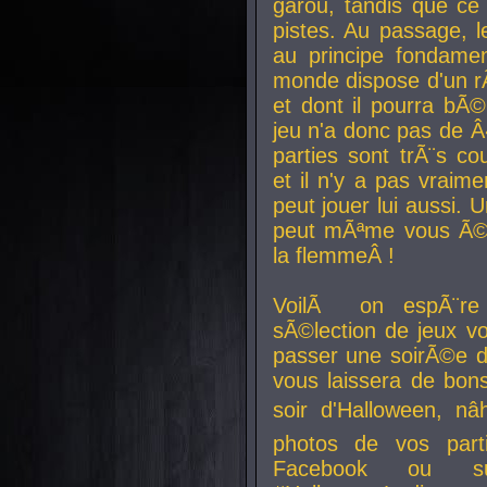
garou, tandis que ce 
pistes. Au passage, le
au principe fondamen
monde dispose d'un rÃ´
et dont il pourra bÃ©
jeu n'a donc pas de 
parties sont trÃ¨s c
et il n'y a pas vraime
peut jouer lui aussi.
peut mÃªme vous Ã©di
la flemmeÂ !
VoilÃ on espÃ¨re 
sÃ©lection de jeux vo
passer une soirÃ©e d
vous laissera de bons
soir d'Halloween, nâ
photos de vos parti
Facebook ou su