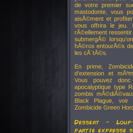
de votre premier su
mastodonte, vous po
aisÃ©ment et profite
vous offrira le jeu.
rÃ©ellement ressentir 
submergÃ© lorsqu'on 
hÃ©ros entourÃ©s de
les cÃ´tÃ©s.
En prime, Zombicide
d'extension et mÃªm
Vous pouvez donc 
apocalyptique type R
zombis mÃ©diÃ©vaux-
Black Plague, voi
Zombicide Green Hor
Dessert - Loup
partie expresse 