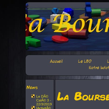
Accueil
La LBD
L
Notre ludo
News
La Bours
Le DÃ©
CalÃ© 3 -
22/3/2019
[ActivitÃ©