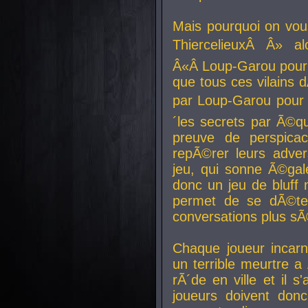
Mais pourquoi on vo
ThiercelieuxÂ Â» al
Â«Â Loup-Garou pour 
que tous ces vilain
par Loup-Garou pour u
´les secrets par Ã©qu
preuve de perspica
repÃ©rer leurs adver
jeu, qui sonne Ã©gale
donc un jeu de bluff 
permet de se dÃ©te
conversations plus sÃ
Chaque joueur incar
un terrible meurtre 
rÃ´de en ville et il s
joueurs doivent donc 