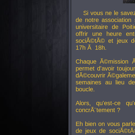
Si vous ne le sav
de notre association 
universitaire de Poit
offrir une heure en
sociÃ©tÃ© et jeux d
17h Ã 18h.
Chaque Ã©mission Ã
permet d'avoir toujo
dÃ©couvrir Ã©galemen
semaines au lieu d
boucle.
Alors, qu'est-ce qu
concrÃ¨tement ?
Eh bien on vous parl
de jeux de sociÃ©tÃ©