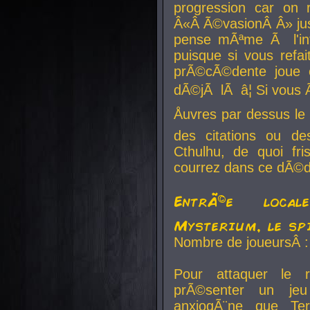
progression car on 
Â«Â Ã©vasionÂ Â» jusq
pense mÃªme Ã l'inf
puisque si vous refai
prÃ©cÃ©dente joue e
dÃ©jÃ lÃ â¦ Si vous 
Åuvres par dessus l
des citations ou d
Cthulhu, de quoi f
courrez dans ce dÃ©da
EntrÃ©e local
Mysterium, le sp
Nombre de joueursÂ :
Pour attaquer le 
prÃ©senter un je
anxiogÃ¨ne que Te