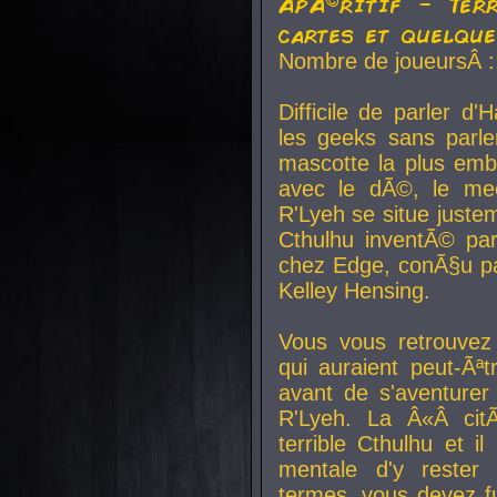
ApÃ©ritif - Ter
cartes et quelqu
Nombre de joueursÂ :
Difficile de parler d
les geeks sans parle
mascotte la plus emb
avec le dÃ©, le mee
R'Lyeh se situe juste
Cthulhu inventÃ© par
chez Edge, conÃ§u par
Kelley Hensing.
Vous vous retrouvez 
qui auraient peut-Ã
avant de s'aventurer
R'Lyeh. La Â«Â cit
terrible Cthulhu et i
mentale d'y rester 
termes, vous devez fu