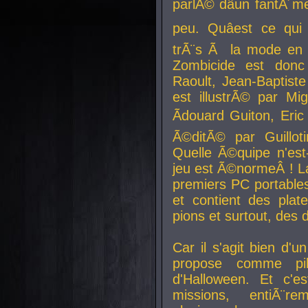
parlÃ© dâun fantÃ´me 
peu. Quâest ce qui
trÃ¨s Ã la mode en
Zombicide est donc
Raoult, Jean-Baptiste
est illustrÃ© par Mi
Ãdouard Guiton, Eric
Ã©ditÃ© par Guillot
Quelle Ã©quipe n'est
jeu est Ã©normeÂ ! La 
premiers PC portable
et contient des plat
pions et surtout, des d
Car il s'agit bien d'u
propose comme pil
d'Halloween. Et c'e
missions, entiÃ¨r