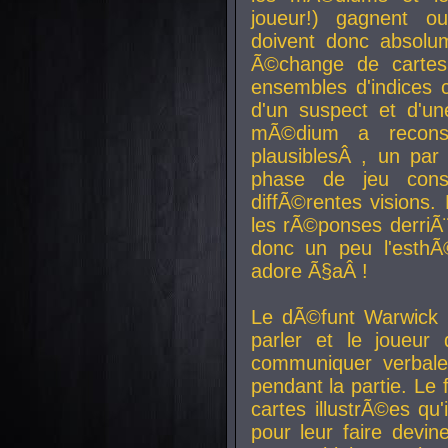
joueur!) gagnent o
doivent donc absolum
Ã©change de cartes
ensembles d'indices c
d'un suspect et d'u
mÃ©dium a reconst
plausiblesÂ , un pa
phase de jeu cons
diffÃ©rentes visions.
les rÃ©ponses derriÃ¨
donc un peu l'esthÃ
adore Ã§aÂ !
Le dÃ©funt Warwick 
parler et le joueur q
communiquer verbale
pendant la partie. Le
cartes illustrÃ©es q
pour leur faire devin