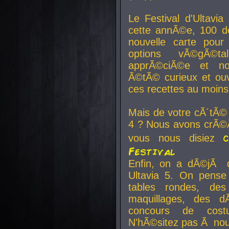
Le Festival d'Ultavia
cette annÃ©e, 100 de
nouvelle carte pour
options vÃ©gÃ©t
apprÃ©ciÃ©e et no
Ã©tÃ© curieux et ouv
ces recettes au moins
Mais de votre cÃ´tÃ©
4 ? Nous avons crÃ©Ã
vous nous disiez
Festival
Enfin, on a dÃ©jÃ de
Ultavia 5. On pens
tables rondes, des
maquillages, des d
concours de cost
N'hÃ©sitez pas Ã nous