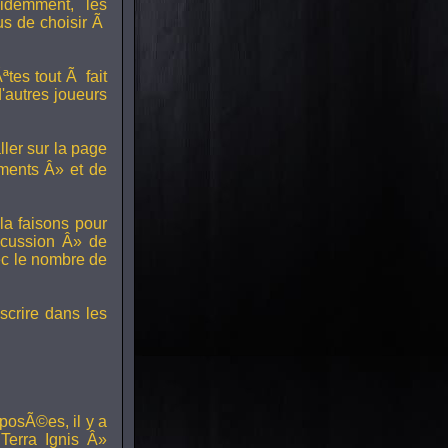
idemment, les
us de choisir Ã
tes tout Ã fait
'autres joueurs
ller sur la page
ments Â» et de
a faisons pour
scussion Â» de
ec le nombre de
scrire dans les
posÃ©es, il y a
erra Ignis Â»