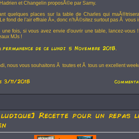
Hadrien et
Changelin
proposÃ©e par Samy.
dant quelques places sur la table de Charles qui maÃ®trise
e fond de l'air effraie Â», donc n'hÃ©sitez surtout pas Ã vous in
 une fois, si vous avez envie d'ouvrir une table, lancez-vou
eaux MJs !
permanence de ce lundi 5 Novembre 2018
la
.
ndi, nous vous souhaitons Ã toutes et Ã tous un excellent weeke
e 3/11/2018
Commenta
 ludique] Recette pour un repas l
en