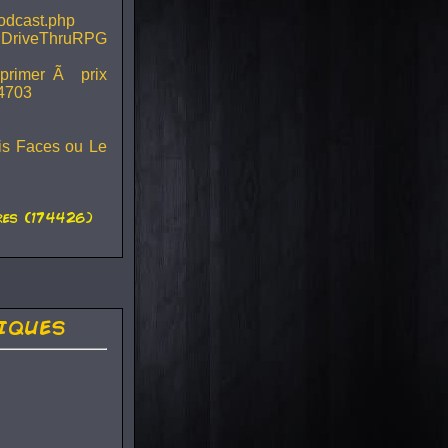
podcast.php
 DriveThruRPG
mprimer Ã prix
44703
ois Faces ou Le
es (174426)
iques