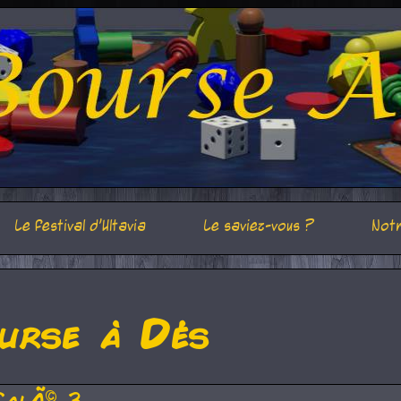
Le festival d'Ultavia
Le saviez-vous ?
Notr
urse à Dés
CalÃ© 3