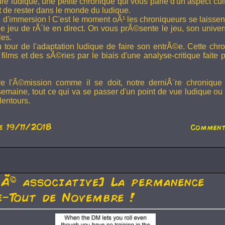
ture ludique, une petite chronique qui vous parle d'un aspect cu
t de rester dans le monde du ludique.
 d'immersion ! C'est le moment oÃ¹ les chroniqueurs se laissen
 jeu de rÃ´le en direct. On vous prÃ©sente le jeu, son univer
les.
u tour de l'adaptation ludique de faire son entrÃ©e. Cette chr
films et des sÃ©ries par le biais d'une analyse-critique faite 
re l'Ã©mission comme il se doit, notre derniÃ¨re chronique
semaine, tout ce qui va se passer d'un point de vue ludique ou 
lentours.
e 19/11/2018
Comment
tÃ© associative] La permanence
-Tout de Novembre !