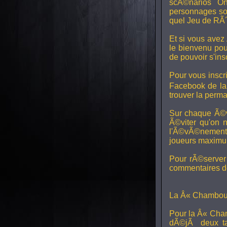
scÃ©narios On
personnages son
quel Jeu de RÃ´
Et si vous avez
le bienvenu pou
de pouvoir s'in
Pour vous inscri
Facebook de l
trouver la perm
Sur chaque Ã©v
Ã©viter qu'on 
l'Ã©vÃ©nement, 
joueurs maximum 
Pour rÃ©server 
commentaires de
La Â« Chamboul
Pour la Â« Cham
dÃ©jÃ deux ta