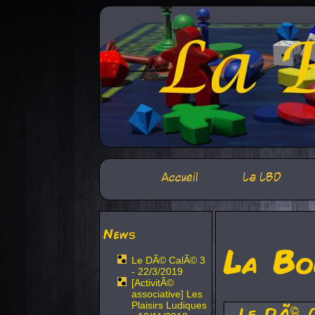
Accueil
La LBD
News
La Bo
Le DÃ© CalÃ© 3
- 22/3/2019
[ActivitÃ©
associative] Les
Plaisirs Ludiques
Le DÃ© 