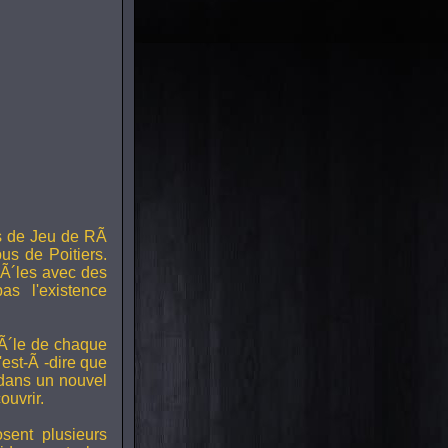
s de Jeu de RÃ
us de Poitiers.
Ã´les avec des
s l'existence
RÃ´le de chaque
est-Ã -dire que
 dans un nouvel
uvrir.
ent plusieurs