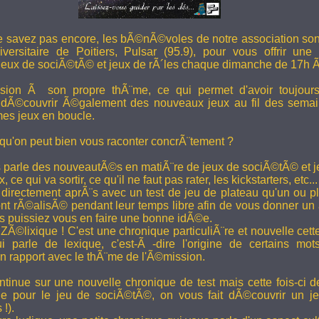
e savez pas encore, les bÃ©nÃ©voles de notre association son
versitaire de Poitiers, Pulsar (95.9), pour vous offrir une
eux de sociÃ©tÃ© et jeux de rÃ´les chaque dimanche de 17h 
ion Ã son propre thÃ¨me, ce qui permet d'avoir toujour
 dÃ©couvrir Ã©galement des nouveaux jeux au fil des semai
es jeux en boucle.
 qu'on peut bien vous raconter concrÃ¨tement ?
 parle des nouveautÃ©s en matiÃ¨re de jeux de sociÃ©tÃ© et je
 ce qui va sortir, ce qu'il ne faut pas rater, les kickstarters, etc...
rectement aprÃ¨s avec un test de jeu de plateau qu'un ou p
 rÃ©alisÃ© pendant leur temps libre afin de vous donner un a
us puissiez vous en faire une bonne idÃ©e.
e ZÃ©lixique ! C'est une chronique particuliÃ¨re et nouvelle c
i parle de lexique, c'est-Ã -dire l'origine de certains mo
rapport avec le thÃ¨me de l'Ã©mission.
tinue sur une nouvelle chronique de test mais cette fois-ci de
ue pour le jeu de sociÃ©tÃ©, on vous fait dÃ©couvrir un je
 !).