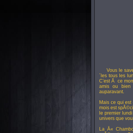
Vous le sav
´les tous les l
C'est Ã ce mom
amis ou bien 
auparavant.
Mais ce qui est
mois est spÃ©ci
le premier lund
univers que vou
La Â« Chambou