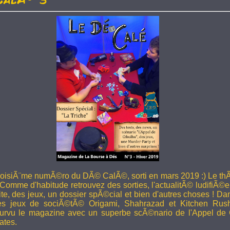
troisiÃ¨me numÃ©ro du DÃ© CalÃ©, sorti en mars 2019 :) Le thÃ
 Comme d'habitude retrouvez des sorties, l'actualitÃ© ludifiÃ©e
ite, des jeux, un dossier spÃ©cial et bien d'autres choses ! 
les jeux de sociÃ©tÃ© Origami, Shahrazad et Kitchen Rus
rvu le magazine avec un superbe scÃ©nario de l'Appel de 
ates.