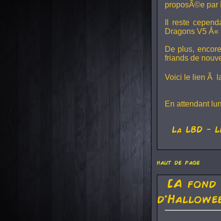
proposÃ©e par 
Il reste cepen
Dragons V5
Â« L
De plus, encore
friands de nouv
Voici le lien Ã 
En attendant lu
La
LBD
- L
haut de page
[A fond
d'Hallowe