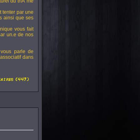
lturel du thÃ¨me
t tenter par une
s ainsi que ses
onique vous fait
par un.e de nos
 vous parle de
associatif dans
aires (447)