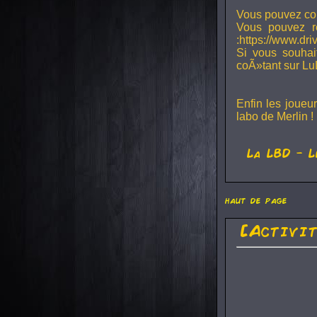
Vous pouvez con
Vous pouvez r
:https://www.dr
Si vous souhai
coÃ»tant sur Lu
Enfin les joueu
labo de Merlin !
La
LBD
- L
haut de page
[Activi