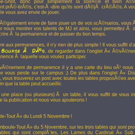
e-Shot, donc pour simplement la soirÃ©e et bien Ã©v
t prÃ©-tirÃ©s, c'est-Ã -dire qu'ils sont dÃ©jÃ crÃ©Ã©s. A vo
le vous avez envie de jouer.
 Ã©galement envie de faire jouer un de vos scÃ©narios, vous Ãª
r nous montrer vos talents de MJ et ainsi, vous permettez Ã d
scrire Ã la permanence et de passer du bon temps.
re aux permanences, il n'y rien de plus simple ! Il vous suffit d'a
Bourse Ã DÃ©s
a
, de regarder dans l'onglet Â« Ã©vÃ©ne
anence Ã laquelle vous voulez participer.
Ã©nement de permanence il y a une carte du lieu oÃ¹ nous l
ne vous perde sur le campus ;) De plus dans l'onglet Â« Di
vous trouverez un post avec toutes les tables proposÃ©es av
que la table peut accueillir.
une place (ou plusieurs) Ã un table, il vous suffit de vous in
 la publication et nous vous ajouterons !
e-Tout Â» du Lundi 5 Novembre !
boule-Tout Â» du 5 Novembre, sur les trois tables qui sont pro
bles qui sont complÃ¨tes,
Les Lames du Cardinal
Â« Sub T