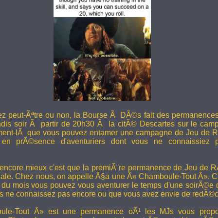
ez peut-Ãªtre ou non, la Bourse Ã DÃ©s fait des permanence
undis soir Ã partir de 20h30 Ã la citÃ© Descartes sur le camp
ent-lÃ que vous pouvez entamer une campagne de Jeu de R
en prÃ©sence d'aventuriers dont vous ne connaissiez pa
 encore mieux c'est que la premiÃ¨re permanence de Jeu de 
ale. Chez nous, on appelle Ã§a une Â« Chamboule-Tout Â». C'
i du mois vous pouvez vous aventurer le temps d'une soirÃ©e
s ne connaissez pas encore ou que vous avez envie de redÃ©co
le-Tout Â» est une permanence oÃ¹ les MJs vous propos