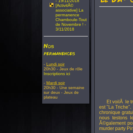
- 19/11/2018
[ActivitÃ©
associative] La
permanence
Chamboule-Tout
de Novembre ! -
3/11/2018
Nos
permanences
-
Lundi soir
20h30 - Jeux de rôle
Inscriptions ici
-
Mardi soir
20h30 - Une semaine
sur deux - Jeux de
plateau
Et voilÃ le 
est "La Triche".
chronique gratu
nous testons 
Ã©galement pou
murder party Pir