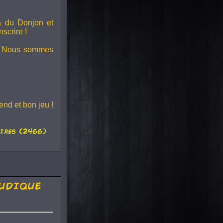
ra du
Donjon et
scrire !
s ! Nous sommes
nd et bon jeu !
ires (2466)
udique