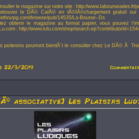
sulter le magazine sur notre site : http://www.labourseades.fr/
etrouver le DÃ© CalÃ© en tÃ©lÃ©chargement gratuit sur
ivethrurpg.com/browse/pub/14535/La-Bourse--Ds
tez obtenir le magazine au format papier, vous pouvez l'i
Lu.com : http://www.lulu.com/shop/search.ep?contributorId=15
rs poitevins pourront bientÃ´t le consulter chez Le DÃ© Ã Tr
e 22/3/2019
Commentair
tÃ© associative] Les Plaisirs Lud