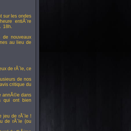
t sur les ondes
 heure entiÃ¨re
Ã 18h.
s de nouveaux
nes au lieu de
ux de rÃ´le, ce
lusieurs de nos
vis critique du
ette annÃ©e dans
ts qui ont bien
 jeu de rÃ´le !
u de rÃ´le (ou