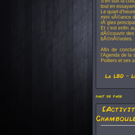
S'en suit la cul
tout en essayan
Le quart d'heure
mini sÃ©ance de
rÃ¨gles principa
Et c'est enfin a
dÃ©couvrir des 
bÃ©nÃ©voles.
Afin de conclu
l'Agenda de la 
Poitiers et ses a
La
LBD
- L
haut de page
[Activi
Chamboule