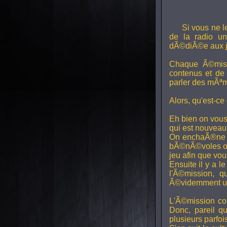
Si vous ne l
de la radio uni
dÃ©diÃ©e aux j
Chaque Ã©miss
contenus et de
parler des mÃªm
Alors, qu'est-ce
Eh bien on vous
qui est nouveaux,
On enchaÃ®ne di
bÃ©nÃ©voles ont
jeu afin que vo
Ensuite il y a l
l'Ã©mission, qu
Ã©videmment un 
L'Ã©mission con
Donc, pareil q
plusieurs parfois