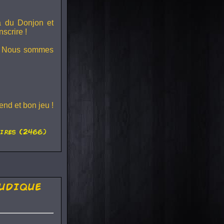
ra du
Donjon et
scrire !
s ! Nous sommes
nd et bon jeu !
ires (2466)
udique