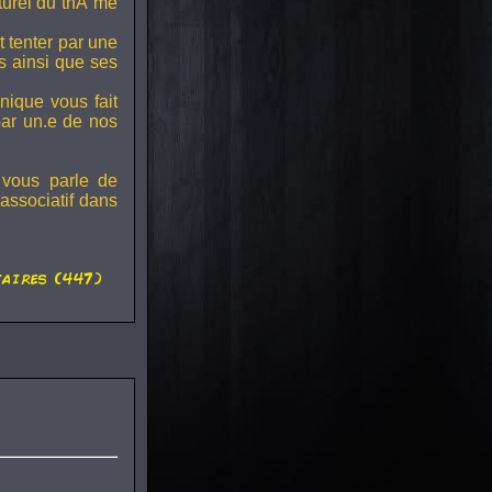
lturel du thÃ¨me
t tenter par une
s ainsi que ses
onique vous fait
par un.e de nos
 vous parle de
associatif dans
aires (447)