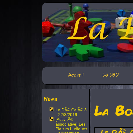
Accueil
La LBD
News
La Bo
Le DÃ© CalÃ© 3
- 22/3/2019
[ActivitÃ©
associative] Les
Plaisirs Ludiques
Le DÃ© 