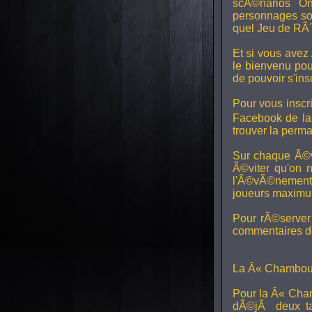
scÃ©narios On
personnages son
quel Jeu de RÃ´
Et si vous avez
le bienvenu pou
de pouvoir s'in
Pour vous inscri
Facebook de l
trouver la perm
Sur chaque Ã©v
Ã©viter qu'on 
l'Ã©vÃ©nement, 
joueurs maximum 
Pour rÃ©server 
commentaires de
La Â« Chamboul
Pour la Â« Cham
dÃ©jÃ deux ta