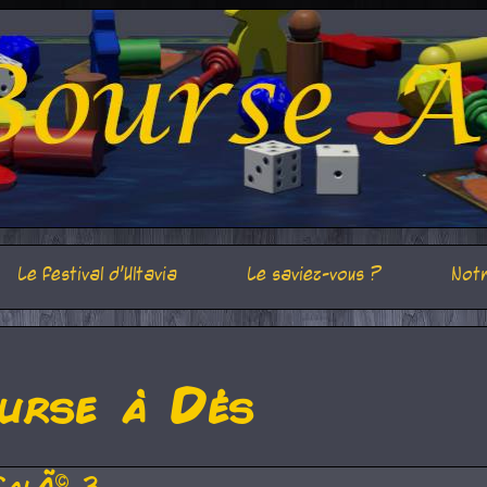
Le festival d'Ultavia
Le saviez-vous ?
Notr
urse à Dés
CalÃ© 3