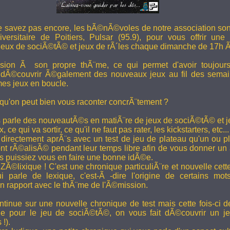
e savez pas encore, les bÃ©nÃ©voles de notre association son
versitaire de Poitiers, Pulsar (95.9), pour vous offrir une
eux de sociÃ©tÃ© et jeux de rÃ´les chaque dimanche de 17h 
ion Ã son propre thÃ¨me, ce qui permet d'avoir toujour
 dÃ©couvrir Ã©galement des nouveaux jeux au fil des semai
es jeux en boucle.
 qu'on peut bien vous raconter concrÃ¨tement ?
 parle des nouveautÃ©s en matiÃ¨re de jeux de sociÃ©tÃ© et je
 ce qui va sortir, ce qu'il ne faut pas rater, les kickstarters, etc...
rectement aprÃ¨s avec un test de jeu de plateau qu'un ou p
 rÃ©alisÃ© pendant leur temps libre afin de vous donner un a
us puissiez vous en faire une bonne idÃ©e.
e ZÃ©lixique ! C'est une chronique particuliÃ¨re et nouvelle c
i parle de lexique, c'est-Ã -dire l'origine de certains mo
rapport avec le thÃ¨me de l'Ã©mission.
tinue sur une nouvelle chronique de test mais cette fois-ci de
ue pour le jeu de sociÃ©tÃ©, on vous fait dÃ©couvrir un je
 !).