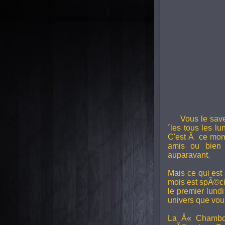
Vous le sav
´les tous les l
C'est Ã ce mom
amis ou bien 
auparavant.
Mais ce qui est
mois est spÃ©ci
le premier lund
univers que vou
La Â« Chambou