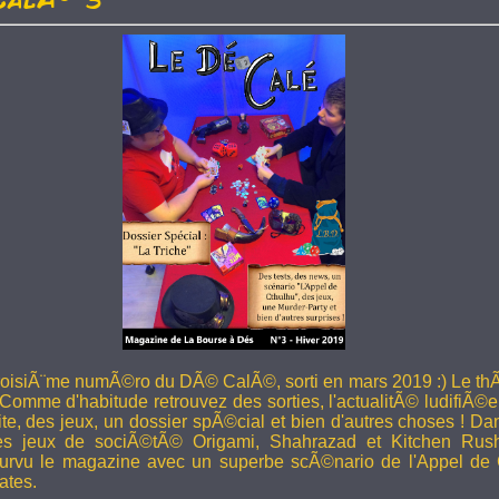
troisiÃ¨me numÃ©ro du DÃ© CalÃ©, sorti en mars 2019 :) Le thÃ
 Comme d'habitude retrouvez des sorties, l'actualitÃ© ludifiÃ©e
ite, des jeux, un dossier spÃ©cial et bien d'autres choses ! 
les jeux de sociÃ©tÃ© Origami, Shahrazad et Kitchen Rus
rvu le magazine avec un superbe scÃ©nario de l'Appel de 
ates.