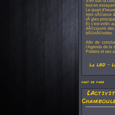
S'en suit la cul
tout en essayan
Le quart d'heure
mini sÃ©ance de
rÃ¨gles principa
Et c'est enfin a
dÃ©couvrir des 
bÃ©nÃ©voles.
Afin de conclu
l'Agenda de la 
Poitiers et ses a
La
LBD
- L
haut de page
[Activi
Chamboule