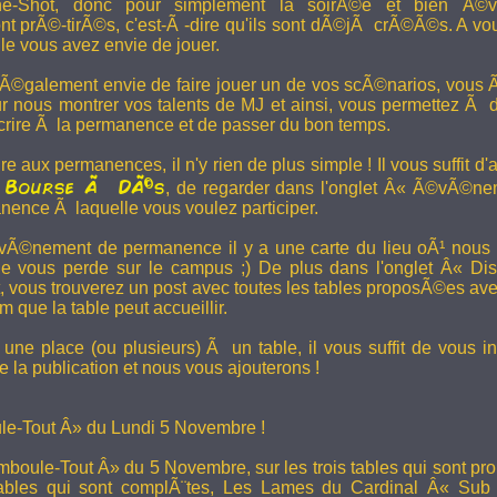
e-Shot, donc pour simplement la soirÃ©e et bien Ã©v
t prÃ©-tirÃ©s, c'est-Ã -dire qu'ils sont dÃ©jÃ crÃ©Ã©s. A vo
le vous avez envie de jouer.
 Ã©galement envie de faire jouer un de vos scÃ©narios, vous Ãª
r nous montrer vos talents de MJ et ainsi, vous permettez Ã d
scrire Ã la permanence et de passer du bon temps.
re aux permanences, il n'y rien de plus simple ! Il vous suffit d'a
Bourse Ã DÃ©s
a
, de regarder dans l'onglet Â« Ã©vÃ©ne
anence Ã laquelle vous voulez participer.
Ã©nement de permanence il y a une carte du lieu oÃ¹ nous l
ne vous perde sur le campus ;) De plus dans l'onglet Â« Di
vous trouverez un post avec toutes les tables proposÃ©es av
que la table peut accueillir.
une place (ou plusieurs) Ã un table, il vous suffit de vous in
 la publication et nous vous ajouterons !
e-Tout Â» du Lundi 5 Novembre !
boule-Tout Â» du 5 Novembre, sur les trois tables qui sont pro
bles qui sont complÃ¨tes,
Les Lames du Cardinal
Â« Sub T