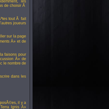
idemment, les
us de choisir Ã
tes tout Ã fait
'autres joueurs
ller sur la page
ments Â» et de
a faisons pour
scussion Â» de
ec le nombre de
scrire dans les
posÃ©es, il y a
erra Ignis Â»