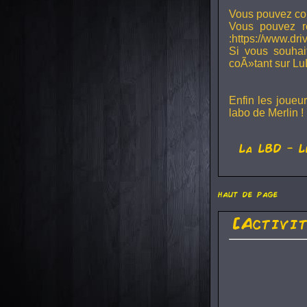
Vous pouvez con
Vous pouvez r
:https://www.dr
Si vous souhai
coÃ»tant sur Lu
Enfin les joueu
labo de Merlin !
La
LBD
- L
haut de page
[Activi