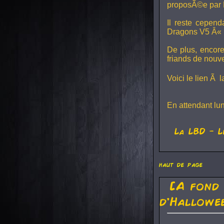
proposÃ©e par 
Il reste cepen
Dragons V5
Â« L
De plus, encore
friands de nouv
Voici le lien Ã 
En attendant lu
La
LBD
- L
haut de page
[A fond
d'Hallowe