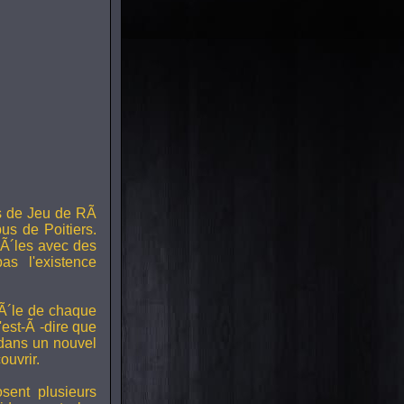
s de Jeu de RÃ
us de Poitiers.
Ã´les avec des
s l'existence
RÃ´le de chaque
est-Ã -dire que
 dans un nouvel
uvrir.
ent plusieurs