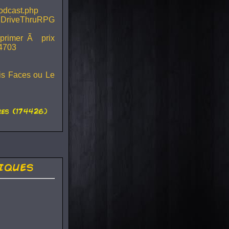
podcast.php
 DriveThruRPG
mprimer Ã prix
44703
ois Faces ou Le
es (174426)
iques