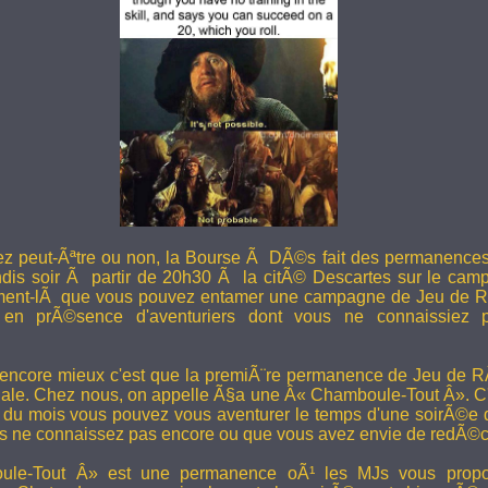
ez peut-Ãªtre ou non, la Bourse Ã DÃ©s fait des permanence
undis soir Ã partir de 20h30 Ã la citÃ© Descartes sur le camp
ent-lÃ que vous pouvez entamer une campagne de Jeu de R
en prÃ©sence d'aventuriers dont vous ne connaissiez pa
 encore mieux c'est que la premiÃ¨re permanence de Jeu de 
ale. Chez nous, on appelle Ã§a une Â« Chamboule-Tout Â». C'
i du mois vous pouvez vous aventurer le temps d'une soirÃ©e
s ne connaissez pas encore ou que vous avez envie de redÃ©co
le-Tout Â» est une permanence oÃ¹ les MJs vous propos