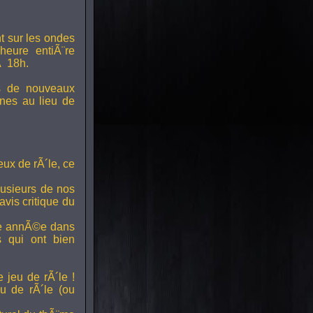
t sur les ondes
 heure entiÃ¨re
Ã 18h.
s de nouveaux
nes au lieu de
ux de rÃ´le, ce
lusieurs de nos
vis critique du
ette annÃ©e dans
ts qui ont bien
 jeu de rÃ´le !
u de rÃ´le (ou