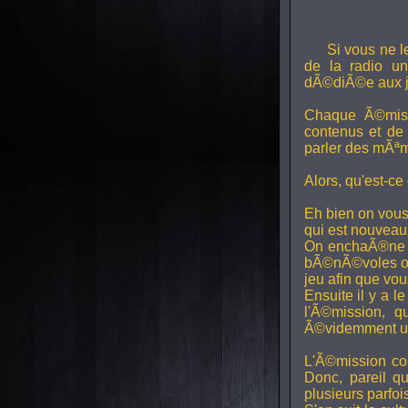
Si vous ne l
de la radio uni
dÃ©diÃ©e aux j
Chaque Ã©miss
contenus et de
parler des mÃªm
Alors, qu'est-ce
Eh bien on vous
qui est nouveaux,
On enchaÃ®ne di
bÃ©nÃ©voles ont
jeu afin que vo
Ensuite il y a l
l'Ã©mission, qu
Ã©videmment un 
L'Ã©mission con
Donc, pareil q
plusieurs parfois