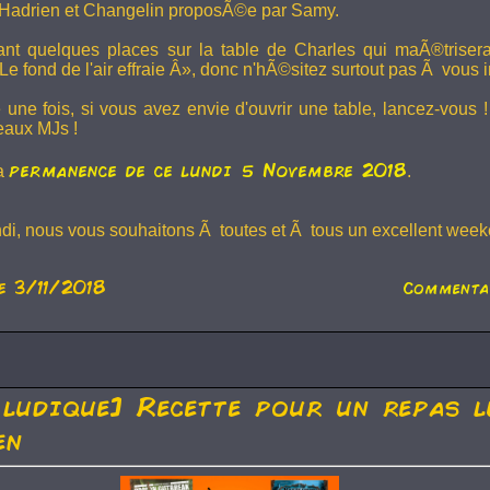
Hadrien et
Changelin
proposÃ©e par Samy.
dant quelques places sur la table de Charles qui maÃ®trise
e fond de l'air effraie Â», donc n'hÃ©sitez surtout pas Ã vous in
 une fois, si vous avez envie d'ouvrir une table, lancez-vou
eaux MJs !
permanence de ce lundi 5 Novembre 2018
la
.
ndi, nous vous souhaitons Ã toutes et Ã tous un excellent weeke
e 3/11/2018
Commenta
 ludique] Recette pour un repas l
en