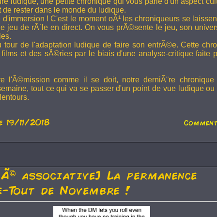
ture ludique, une petite chronique qui vous parle d'un aspect cu
t de rester dans le monde du ludique.
 d'immersion ! C'est le moment oÃ¹ les chroniqueurs se laissen
 jeu de rÃ´le en direct. On vous prÃ©sente le jeu, son univer
les.
u tour de l'adaptation ludique de faire son entrÃ©e. Cette chr
films et des sÃ©ries par le biais d'une analyse-critique faite 
re l'Ã©mission comme il se doit, notre derniÃ¨re chronique
semaine, tout ce qui va se passer d'un point de vue ludique ou 
lentours.
e 19/11/2018
Comment
tÃ© associative] La permanence
-Tout de Novembre !