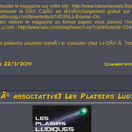
sulter le magazine sur notre site : http://www.labourseades.fr/
etrouver le DÃ© CalÃ© en tÃ©lÃ©chargement gratuit sur
ivethrurpg.com/browse/pub/14535/La-Bourse--Ds
tez obtenir le magazine au format papier, vous pouvez l'i
Lu.com : http://www.lulu.com/shop/search.ep?contributorId=15
rs poitevins pourront bientÃ´t le consulter chez Le DÃ© Ã Tr
e 22/3/2019
Commentair
tÃ© associative] Les Plaisirs Lud