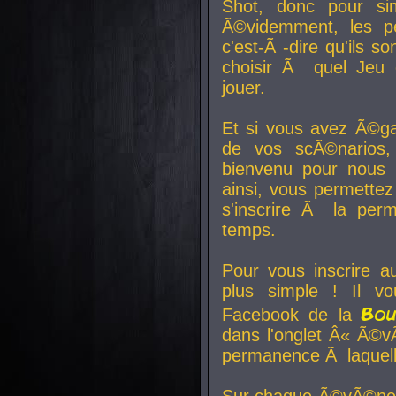
Shot, donc pour si
Ã©videmment, les pe
c'est-Ã -dire qu'ils
choisir Ã quel Jeu 
jouer.
Et si vous avez Ã©ga
de vos scÃ©narios,
bienvenu pour nous 
ainsi, vous permettez
s'inscrire Ã la per
temps.
Pour vous inscrire a
plus simple ! Il vo
Bo
Facebook de la
dans l'onglet Â« Ã©v
permanence Ã laquelle
Sur chaque Ã©vÃ©nem