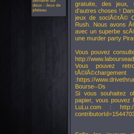
semaine sur
gratuite, des jeux,
deux - Jeux de
plateau
d'autres choses ! Da
jeux de sociÃ©tÃ© O
Rush. Nous avons Ã©
avec un superbe scÃ©
une murder party Pira
Vous pouvez consulte
http://www.laboursead
Vous pouvez ret
tÃ©lÃ©chargement
:https://www.driveth
Bourse--Ds
Si vous souhaitez o
papier, vous pouvez 
LuLu.com : http://w
contributorId=154470