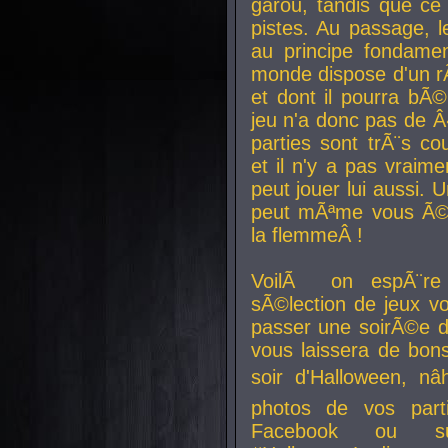
garou, tandis que ce 
pistes. Au passage, le
au principe fondamen
monde dispose d'un rÃ´
et dont il pourra bÃ©
jeu n'a donc pas de 
parties sont trÃ¨s c
et il n'y a pas vraime
peut jouer lui aussi.
peut mÃªme vous Ã©di
la flemmeÂ !
VoilÃ on espÃ¨re 
sÃ©lection de jeux vo
passer une soirÃ©e d
vous laissera de bons
soir d'Halloween, nâ
photos de vos parti
Facebook ou su