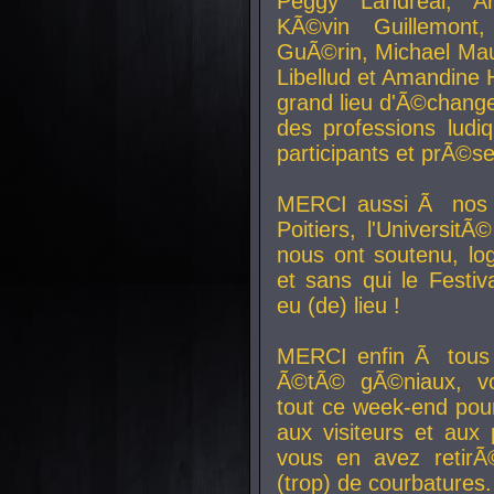
Peggy Landreal, A
KÃ©vin Guillemont
GuÃ©rin, Michael Maur
Libellud et Amandine H
grand lieu d'Ã©chang
des professions lud
participants et prÃ©se
MERCI aussi Ã nos pa
Poitiers, l'Universit
nous ont soutenu, log
et sans qui le Festiv
eu (de) lieu !
MERCI enfin Ã tous
Ã©tÃ© gÃ©niaux, v
tout ce week-end pour
aux visiteurs et aux
vous en avez retirÃ
(trop) de courbatures.