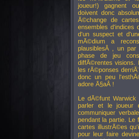
joueur!) gagnent o
doivent donc absolum
Ã©change de cartes
ensembles d'indices c
d'un suspect et d'u
mÃ©dium a reconst
plausiblesÂ , un pa
phase de jeu cons
diffÃ©rentes visions.
les rÃ©ponses derriÃ¨
donc un peu l'esthÃ
adore Ã§aÂ !
Le dÃ©funt Warwick 
parler et le joueur q
communiquer verbale
pendant la partie. Le
cartes illustrÃ©es q
pour leur faire devin