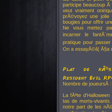
participe beaucoup Ã 
veut vraiment oniriq
prÃ©voyez une jolie
bougies pour offrir un
Ne vous mettez pa
incarner le fantÃ´m
pratique pour passer 
On a essayÃ©â¦ Ã§a n
Plat de rÃ©sis
Resident Evil R
Nombre de joueursÂ :
La fÃªte d'Halloween
tas de morts-vivants.
notre part de les nÃ©