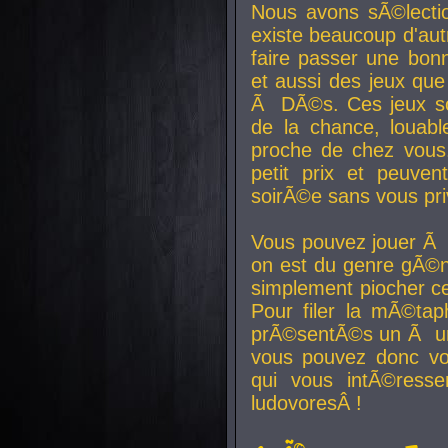
Nous avons sÃ©lectio
existe beaucoup d'autr
faire passer une bon
et aussi des jeux que
Ã DÃ©s. Ces jeux son
de la chance, louab
proche de chez vous.
petit prix et peuve
soirÃ©e sans vous pr
Vous pouvez jouer Ã 
on est du genre gÃ©n
simplement piocher ce
Pour filer la mÃ©tap
prÃ©sentÃ©s un Ã un
vous pouvez donc vo
qui vous intÃ©resse
ludovoresÂ !