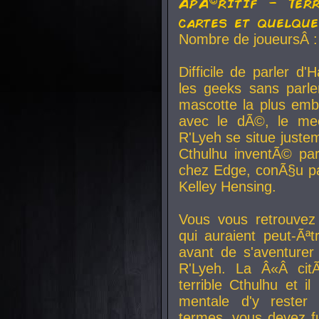
ApÃ©ritif - Ter
cartes et quelqu
Nombre de joueursÂ :
Difficile de parler d
les geeks sans parle
mascotte la plus emb
avec le dÃ©, le mee
R'Lyeh se situe juste
Cthulhu inventÃ© par
chez Edge, conÃ§u par
Kelley Hensing.
Vous vous retrouvez 
qui auraient peut-Ã
avant de s'aventurer
R'Lyeh. La Â«Â cit
terrible Cthulhu et i
mentale d'y rester 
termes, vous devez fu