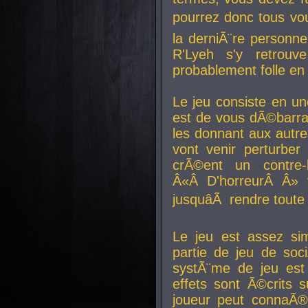
pourrez donc tous vous
la derniÃ¨re personne
R'Lyeh s'y retro
probablement folle en
Le jeu consiste en une
est de vous dÃ©barra
les donnant aux aut
vont venir perturber 
crÃ©ent un contre-
Â«Â D'horreurÂ Â» 
jusquâÃ rendre tout
Le jeu est assez si
partie de jeu de soc
systÃ¨me de jeu est
effets sont Ã©crits 
joueur peut connaÃ®