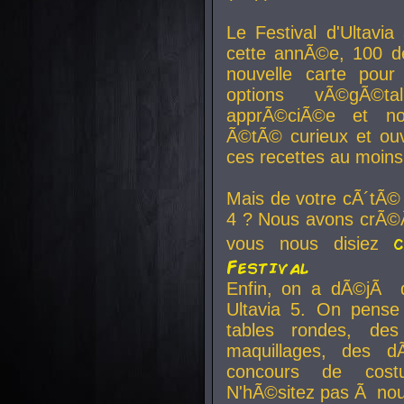
Le Festival d'Ultavia
cette annÃ©e, 100 de
nouvelle carte pour
options vÃ©gÃ©t
apprÃ©ciÃ©e et no
Ã©tÃ© curieux et ouv
ces recettes au moins
Mais de votre cÃ´tÃ©
4 ? Nous avons crÃ©Ã
vous nous disiez
Festival
Enfin, on a dÃ©jÃ de
Ultavia 5. On pens
tables rondes, des
maquillages, des d
concours de cost
N'hÃ©sitez pas Ã nous