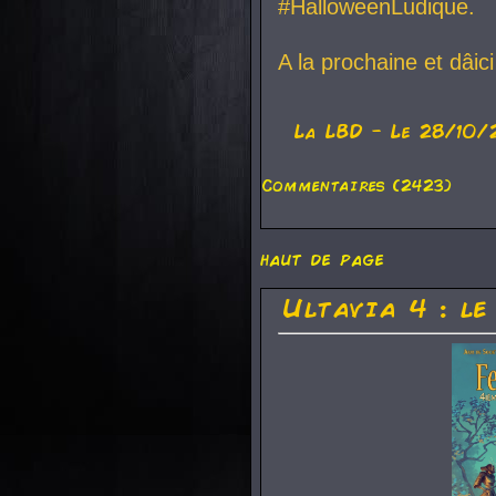
#HalloweenLudique.
A la prochaine et dâic
La
LBD
- Le 28/10/
Commentaires (2423)
haut de page
Ultavia 4 : le