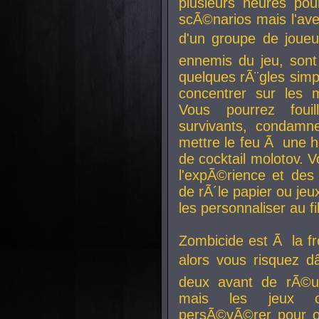
plusieurs heures pour
scÃ©narios mais l'av
d'un groupe de joueur
ennemis du jeu, sont
quelques rÃ¨gles simp
concentrer sur les 
Vous pourrez foui
survivants, condamn
mettre le feu Ã une
de cocktail molotov. 
l'expÃ©rience et de
de rÃ´le papier ou je
les personnaliser au fil
Zombicide est Ã la fr
alors vous risquez d
deux avant de rÃ©us
mais les jeux co
persÃ©vÃ©rer pour ob