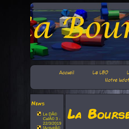
Accueil
La LBD
L
Notre ludo
News
La Bours
Le DÃ©
CalÃ© 3 -
22/3/2019
[ActivitÃ©