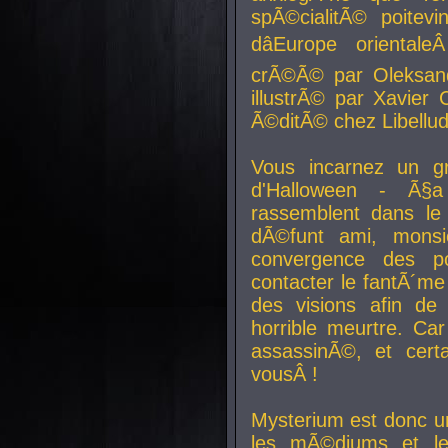
spÃ©cialitÃ© poitev
dâEurope orienta
crÃ©Ã© par Oleksand
illustrÃ© par Xavier 
Ã©ditÃ© chez Libellud
Vous incarnez un gr
d'Halloween - Ã§
rassemblent dans le
dÃ©funt ami, mons
convergence des pou
contacter le fantÃ´me
des visions afin de
horrible meurtre. Ca
assassinÃ©, et cert
vousÂ !
Mysterium est donc un
les mÃ©diums et le