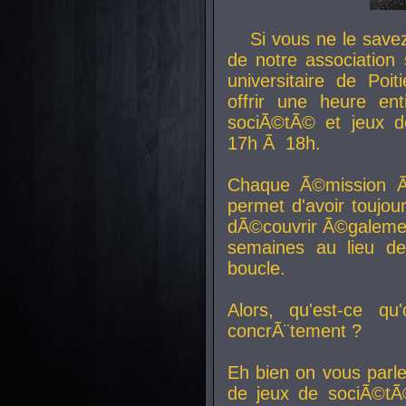
Si vous ne le sav
de notre association 
universitaire de Poit
offrir une heure en
sociÃ©tÃ© et jeux d
17h Ã 18h.
Chaque Ã©mission Ã
permet d'avoir toujo
dÃ©couvrir Ã©galemen
semaines au lieu d
boucle.
Alors, qu'est-ce qu
concrÃ¨tement ?
Eh bien on vous parl
de jeux de sociÃ©tÃ©