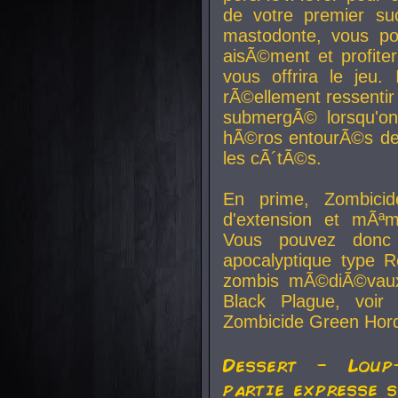
de votre premier su
mastodonte, vous po
aisÃ©ment et profite
vous offrira le jeu.
rÃ©ellement ressentir 
submergÃ© lorsqu'on 
hÃ©ros entourÃ©s de
les cÃ´tÃ©s.
En prime, Zombicide
d'extension et mÃªm
Vous pouvez donc 
apocalyptique type R
zombis mÃ©diÃ©vaux-
Black Plague, voi
Zombicide Green Hor
Dessert - Loup
partie expresse 