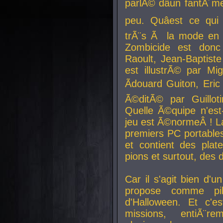
parlÃ© dâun fantÃ´me 
peu. Quâest ce qui
trÃ¨s Ã la mode en
Zombicide est donc
Raoult, Jean-Baptiste
est illustrÃ© par Mi
Ãdouard Guiton, Eric
Ã©ditÃ© par Guillot
Quelle Ã©quipe n'est
jeu est Ã©normeÂ ! La 
premiers PC portable
et contient des plat
pions et surtout, des d
Car il s'agit bien d'u
propose comme pil
d'Halloween. Et c'e
missions, entiÃ¨r