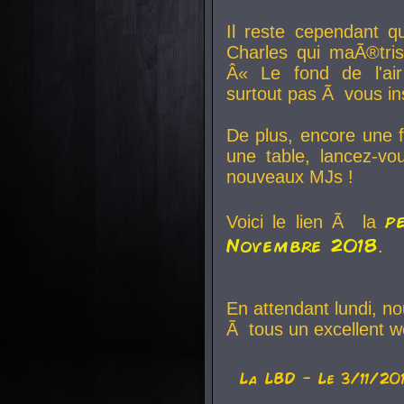
Il reste cependant q
Charles qui maÃ®tri
Â« Le fond de l'air
surtout pas Ã vous ins
De plus, encore une f
une table, lancez-v
nouveaux MJs !
p
Voici le lien Ã la
Novembre 2018
.
En attendant lundi, n
Ã tous un excellent w
La
LBD
- Le 3/11/20