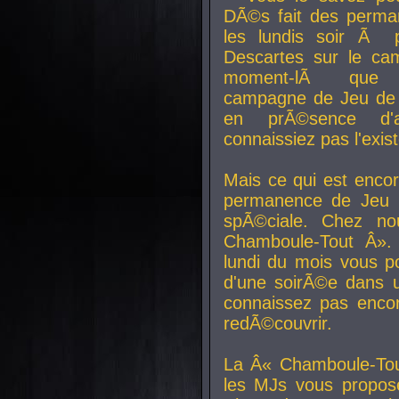
DÃ©s fait des perma
les lundis soir Ã 
Descartes sur le ca
moment-lÃ que v
campagne de Jeu de 
en prÃ©sence d'a
connaissiez pas l'exi
Mais ce qui est encor
permanence de Jeu 
spÃ©ciale. Chez n
Chamboule-Tout Â». 
lundi du mois vous p
d'une soirÃ©e dans 
connaissez pas enco
redÃ©couvrir.
La Â« Chamboule-Tou
les MJs vous propos