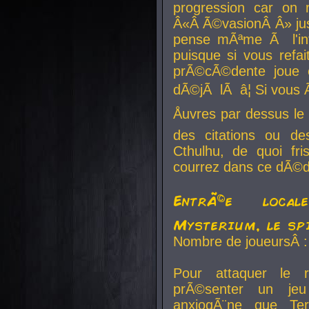
progression car on 
Â«Â Ã©vasionÂ Â» jusq
pense mÃªme Ã l'inf
puisque si vous refai
prÃ©cÃ©dente joue e
dÃ©jÃ lÃ â¦ Si vous 
Åuvres par dessus l
des citations ou d
Cthulhu, de quoi f
courrez dans ce dÃ©da
EntrÃ©e local
Mysterium, le sp
Nombre de joueursÂ :
Pour attaquer le 
prÃ©senter un je
anxiogÃ¨ne que Te