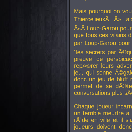
Mais pourquoi on vo
ThiercelieuxÂ Â» al
Â«Â Loup-Garou pour 
que tous ces vilain
par Loup-Garou pour u
´les secrets par Ã©qu
preuve de perspica
repÃ©rer leurs adver
jeu, qui sonne Ã©gale
donc un jeu de bluff 
permet de se dÃ©te
conversations plus sÃ
Chaque joueur incar
un terrible meurtre 
rÃ´de en ville et il s
joueurs doivent donc 