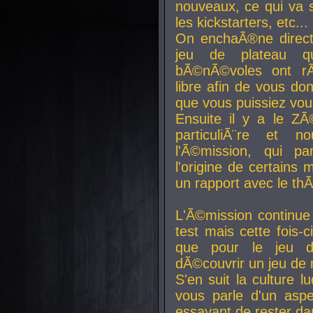
nouveaux, ce qui va so
les kickstarters, etc...
On enchaÃ®ne direct
jeu de plateau q
bÃ©nÃ©voles ont rÃ
libre afin de vous don
que vous puissiez vou
Ensuite il y a le ZÃ
particuliÃ¨re et 
l'Ã©mission, qui pa
l'origine de certains
un rapport avec le th
L'Ã©mission continue
test mais cette fois-c
que pour le jeu d
dÃ©couvrir un jeu de r
S'en suit la culture l
vous parle d'un aspe
essayant de rester da