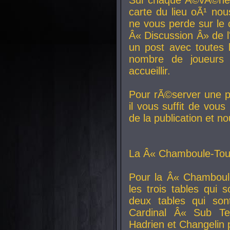
carte du lieu oÃ¹ nou
ne vous perde sur le 
Â« Discussion Â» de 
un post avec toutes 
nombre de joueurs
accueillir.
Pour rÃ©server une pl
il vous suffit de vou
de la publication et n
La Â« Chamboule-Tout
Pour la Â« Chamboul
les trois tables qui
deux tables qui so
Cardinal
Â« Sub Ter
Hadrien et
Changelin
p