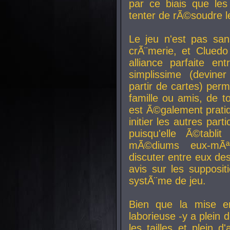
par ce biais que le
tenter de rÃ©soudre l
Le jeu n'est pas san
crÃ¨merie, et Clued
alliance parfaite e
simplissime (devine
partir de cartes) perm
famille ou amis, de t
est Ã©galement prati
initier les autres par
puisqu'elle Ã©tabli
mÃ©diums eux-mÃ
discuter entre eux de
avis sur les supposit
systÃ¨me de jeu.
Bien que la mise e
laborieuse -y a plein 
les tailles et plein d