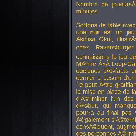
Nombre de joueurs
minutes
Sortons de table ave
une nuit est un je
Akihisa Okui, illus
chez Ravensburger.
connaissons le jeu d
MÃªme Â«Â Loup-Garo
quelques dÃ©fauts qu
dernier a besoin d'un
´le peut Ãªtre gratifi
la mise en place de l
d'Ã©liminer l'un des
dÃ©but, qui manque
pourra au final pas 
Ã©galement s'Ã©ternis
consÃ©quent, augment
des personnes Ã©limi