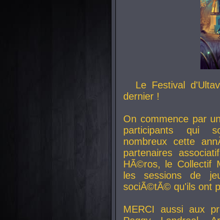
Le Festival d'Ult
dernier !
On commence par un 
participants qui s
nombreux cette an
partenaires associat
HÃ©ros, le Collecti
les sessions de j
sociÃ©tÃ© qu'ils ont
MERCI aussi aux pro