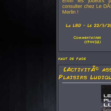
Enfin les joueurs p
consulter chez Le DÃ
Merlin !
La
LBD
- Le 22/3/2
Commentaires
(174432)
haut de page
[ActivitÃ© as
Plaisirs Ludiq