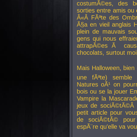
costumÃ©es, des b
sorties entre amis ou 
Â«Â FÃªte des Ombre
Ã§a en vieil anglais 
plein de mauvais sou
gens qui nous effraie
attrapÃ©es Ã caus
chocolats, surtout moi
Mais Halloween, bien q
une fÃªte) semble 
Natures oÃ¹ on pourr
bois ou se la jouer E
Vampire la Mascarade
jeux de sociÃ©tÃ©Â !
petit article pour vo
de sociÃ©tÃ© pour 
espÃ¨re qu'elle va vou