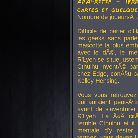
ApÃ©ritif - Ter
cartes et quelqu
Nombre de joueursÂ :
Difficile de parler d
les geeks sans parle
mascotte la plus emb
avec le dÃ©, le mee
R'Lyeh se situe juste
Cthulhu inventÃ© par
chez Edge, conÃ§u par
Kelley Hensing.
Vous vous retrouvez 
qui auraient peut-Ã
avant de s'aventurer
R'Lyeh. La Â«Â cit
terrible Cthulhu et i
mentale d'y rester 
termes, vous devez fu