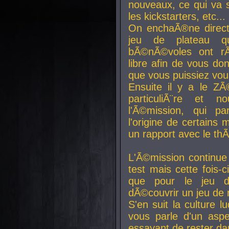
nouveaux, ce qui va so
les kickstarters, etc...
On enchaÃ®ne direct
jeu de plateau q
bÃ©nÃ©voles ont rÃ
libre afin de vous don
que vous puissiez vou
Ensuite il y a le ZÃ
particuliÃ¨re et 
l'Ã©mission, qui pa
l'origine de certains
un rapport avec le th
L'Ã©mission continue
test mais cette fois-c
que pour le jeu d
dÃ©couvrir un jeu de r
S'en suit la culture l
vous parle d'un aspe
essayant de rester da