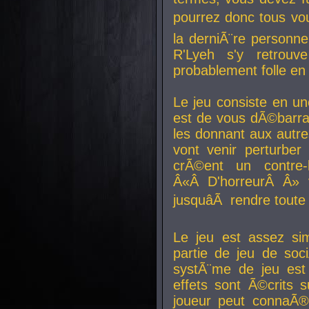
pourrez donc tous vous
la derniÃ¨re personne
R'Lyeh s'y retro
probablement folle en
Le jeu consiste en une
est de vous dÃ©barra
les donnant aux aut
vont venir perturber 
crÃ©ent un contre-
Â«Â D'horreurÂ Â» 
jusquâÃ rendre tout
Le jeu est assez si
partie de jeu de soc
systÃ¨me de jeu est
effets sont Ã©crits 
joueur peut connaÃ®