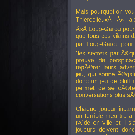
Mais pourquoi on vo
ThiercelieuxÂ Â» al
Â«Â Loup-Garou pour 
que tous ces vilain
par Loup-Garou pour u
´les secrets par Ã©qu
preuve de perspica
repÃ©rer leurs adver
jeu, qui sonne Ã©gale
donc un jeu de bluff 
permet de se dÃ©te
conversations plus sÃ
Chaque joueur incar
un terrible meurtre 
rÃ´de en ville et il s
joueurs doivent donc 