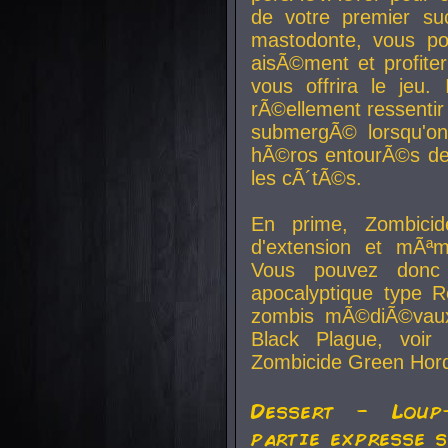
de votre premier su
mastodonte, vous po
aisÃ©ment et profite
vous offrira le jeu.
rÃ©ellement ressentir 
submergÃ© lorsqu'on 
hÃ©ros entourÃ©s de
les cÃ´tÃ©s.
En prime, Zombicide
d'extension et mÃªm
Vous pouvez donc 
apocalyptique type R
zombis mÃ©diÃ©vaux-
Black Plague, voi
Zombicide Green Hor
Dessert - Loup
partie expresse 