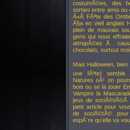
costumÃ©es, des b
sorties entre amis ou 
Â«Â FÃªte des Ombre
Ã§a en vieil anglais 
plein de mauvais sou
gens qui nous effraie
attrapÃ©es Ã caus
chocolats, surtout moi
Mais Halloween, bien q
une fÃªte) semble 
Natures oÃ¹ on pourr
bois ou se la jouer E
Vampire la Mascarade
jeux de sociÃ©tÃ©Â !
petit article pour vo
de sociÃ©tÃ© pour 
espÃ¨re qu'elle va vou