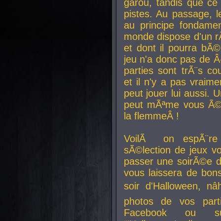
garou, tandis que ce 
pistes. Au passage, le
au principe fondamen
monde dispose d'un rÃ´
et dont il pourra bÃ©
jeu n'a donc pas de 
parties sont trÃ¨s c
et il n'y a pas vraime
peut jouer lui aussi.
peut mÃªme vous Ã©di
la flemmeÂ !
VoilÃ on espÃ¨re 
sÃ©lection de jeux vo
passer une soirÃ©e d
vous laissera de bons
soir d'Halloween, nâ
photos de vos parti
Facebook ou su