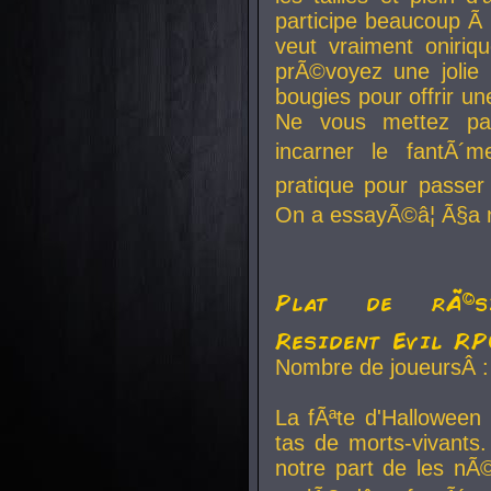
participe beaucoup Ã 
veut vraiment oniriq
prÃ©voyez une jolie
bougies pour offrir un
Ne vous mettez pa
incarner le fantÃ´m
pratique pour passer 
On a essayÃ©â¦ Ã§a n
Plat de rÃ©sis
Resident Evil R
Nombre de joueursÂ :
La fÃªte d'Halloween
tas de morts-vivants.
notre part de les nÃ©