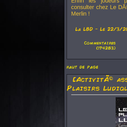
Enfin les joueurs p
consulter chez Le DÃ
Merlin !
La
LBD
- Le 22/3/2
Commentaires
(174283)
haut de page
[ActivitÃ© as
Plaisirs Ludiq