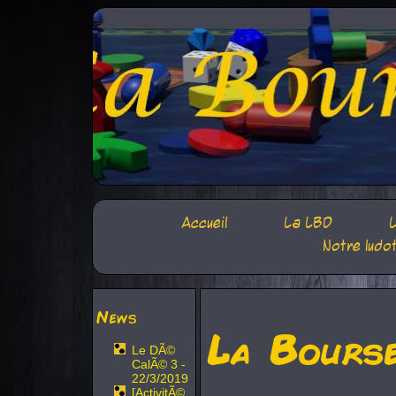
Accueil
La LBD
L
Notre ludo
News
La Bours
Le DÃ©
CalÃ© 3 -
22/3/2019
[ActivitÃ©