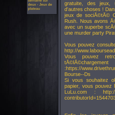
semaine sur
gratuite, des jeux,
deux - Jeux de
plateau
d'autres choses ! Da
jeux de sociÃ©tÃ© O
Rush. Nous avons Ã©
avec un superbe scÃ©
une murder party Pira
Vous pouvez consulte
http://www.laboursead
Vous pouvez ret
tÃ©lÃ©chargement
:https://www.driveth
Bourse--Ds
Si vous souhaitez o
papier, vous pouvez 
LuLu.com : http://w
contributorId=154470