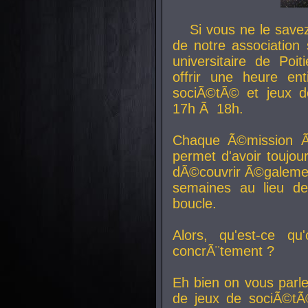
Si vous ne le sav
de notre association 
universitaire de Poit
offrir une heure en
sociÃ©tÃ© et jeux d
17h Ã 18h.
Chaque Ã©mission Ã
permet d'avoir toujo
dÃ©couvrir Ã©galemen
semaines au lieu d
boucle.
Alors, qu'est-ce qu
concrÃ¨tement ?
Eh bien on vous parl
de jeux de sociÃ©tÃ©