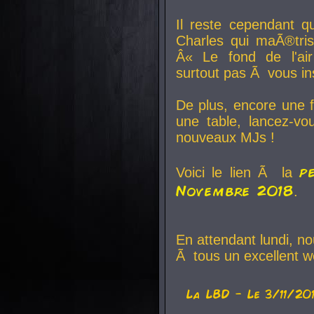
Il reste cependant q
Charles qui maÃ®tri
Â« Le fond de l'air
surtout pas Ã vous ins
De plus, encore une f
une table, lancez-v
nouveaux MJs !
p
Voici le lien Ã la
Novembre 2018
.
En attendant lundi, n
Ã tous un excellent w
La
LBD
- Le 3/11/20