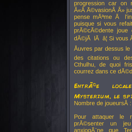
progression car on 
Â«Â Ã©vasionÂ Â» jusq
pense mÃªme Ã l'inf
puisque si vous refai
prÃ©cÃ©dente joue e
dÃ©jÃ lÃ â¦ Si vous 
Åuvres par dessus l
des citations ou d
Cthulhu, de quoi f
courrez dans ce dÃ©da
EntrÃ©e local
Mysterium, le sp
Nombre de joueursÂ :
Pour attaquer le 
prÃ©senter un je
anxiogÃ¨ne que Te