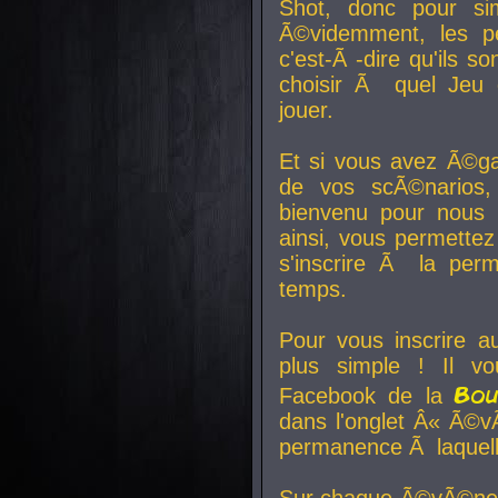
Shot, donc pour si
Ã©videmment, les pe
c'est-Ã -dire qu'ils
choisir Ã quel Jeu 
jouer.
Et si vous avez Ã©ga
de vos scÃ©narios,
bienvenu pour nous 
ainsi, vous permettez
s'inscrire Ã la per
temps.
Pour vous inscrire a
plus simple ! Il vo
Bo
Facebook de la
dans l'onglet Â« Ã©v
permanence Ã laquelle
Sur chaque Ã©vÃ©nem