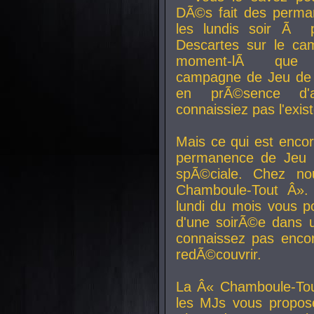
DÃ©s fait des perma
les lundis soir Ã 
Descartes sur le ca
moment-lÃ que v
campagne de Jeu de 
en prÃ©sence d'a
connaissiez pas l'exi
Mais ce qui est encor
permanence de Jeu 
spÃ©ciale. Chez n
Chamboule-Tout Â». 
lundi du mois vous p
d'une soirÃ©e dans 
connaissez pas enco
redÃ©couvrir.
La Â« Chamboule-Tou
les MJs vous propos