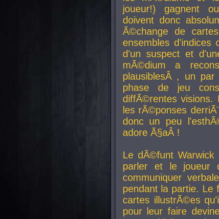
joueur!) gagnent o
doivent donc absolum
Ã©change de cartes
ensembles d'indices c
d'un suspect et d'u
mÃ©dium a reconst
plausiblesÂ , un pa
phase de jeu cons
diffÃ©rentes visions.
les rÃ©ponses derriÃ¨
donc un peu l'esthÃ
adore Ã§aÂ !
Le dÃ©funt Warwick 
parler et le joueur q
communiquer verbale
pendant la partie. Le
cartes illustrÃ©es q
pour leur faire devin