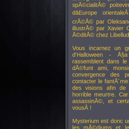
spÃ©cialitÃ© poitev
dâEurope orienta
crÃ©Ã© par Oleksand
illustrÃ© par Xavier 
Ã©ditÃ© chez Libellud
Vous incarnez un gr
d'Halloween - Ã§
rassemblent dans le
dÃ©funt ami, mons
convergence des pou
contacter le fantÃ´me
des visions afin de
horrible meurtre. Ca
assassinÃ©, et cert
vousÂ !
Mysterium est donc un
les mÃ©diums et le