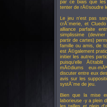
par ce biais que le
tenter de rÃ©soudre l
Le jeu n'est pas san
crÃ¨merie, et Clued
alliance parfaite e
simplissime (devine
partir de cartes) perm
famille ou amis, de t
est Ã©galement prati
initier les autres par
puisqu'elle Ã©tabli
mÃ©diums eux-mÃ
discuter entre eux de
avis sur les supposit
systÃ¨me de jeu.
Bien que la mise e
laborieuse -y a plein 
les tailles et plein d