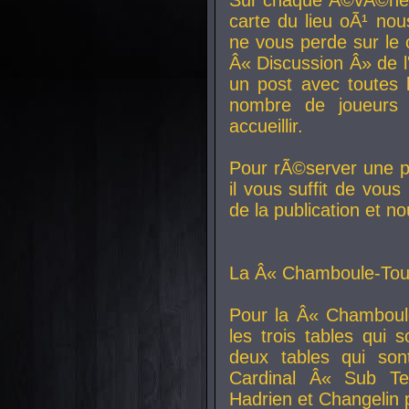
carte du lieu oÃ¹ nou
ne vous perde sur le 
Â« Discussion Â» de 
un post avec toutes 
nombre de joueurs
accueillir.
Pour rÃ©server une pl
il vous suffit de vou
de la publication et n
La Â« Chamboule-Tout
Pour la Â« Chamboul
les trois tables qui
deux tables qui so
Cardinal
Â« Sub Ter
Hadrien et
Changelin
p