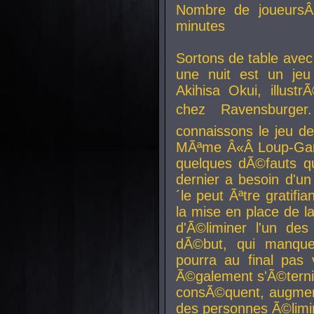
Nombre de joueurs
minutes
Sortons de table ave
une nuit est un je
Akihisa Okui, illus
chez Ravensburger.
connaissons le jeu d
MÃªme Â«Â Loup-Garo
quelques dÃ©fauts qu
dernier a besoin d'un
´le peut Ãªtre gratifi
la mise en place de l
d'Ã©liminer l'un des
dÃ©but, qui manque
pourra au final pas 
Ã©galement s'Ã©ternis
consÃ©quent, augment
des personnes Ã©limi