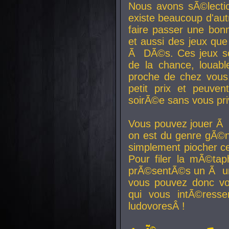
Nous avons sÃ©lectio
existe beaucoup d'autr
faire passer une bon
et aussi des jeux que
Ã DÃ©s. Ces jeux son
de la chance, louab
proche de chez vous.
petit prix et peuve
soirÃ©e sans vous pr
Vous pouvez jouer Ã 
on est du genre gÃ©n
simplement piocher ce
Pour filer la mÃ©tap
prÃ©sentÃ©s un Ã un
vous pouvez donc vo
qui vous intÃ©resse
ludovoresÂ !