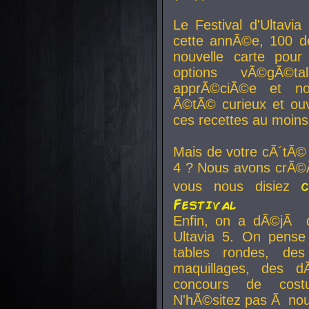
Le Festival d'Ultavia
cette annÃ©e, 100 de
nouvelle carte pour
options vÃ©gÃ©t
apprÃ©ciÃ©e et no
Ã©tÃ© curieux et ouv
ces recettes au moins
Mais de votre cÃ´tÃ©
4 ? Nous avons crÃ©Ã
vous nous disiez
Festival
Enfin, on a dÃ©jÃ de
Ultavia 5. On pens
tables rondes, des
maquillages, des d
concours de cost
N'hÃ©sitez pas Ã nous