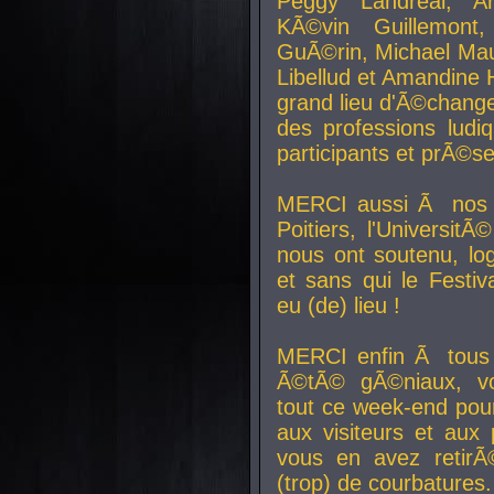
Peggy Landreal, A
KÃ©vin Guillemont
GuÃ©rin, Michael Maur
Libellud et Amandine H
grand lieu d'Ã©chang
des professions lud
participants et prÃ©se
MERCI aussi Ã nos pa
Poitiers, l'Universit
nous ont soutenu, log
et sans qui le Festiv
eu (de) lieu !
MERCI enfin Ã tous
Ã©tÃ© gÃ©niaux, v
tout ce week-end pour
aux visiteurs et aux
vous en avez retirÃ
(trop) de courbatures.