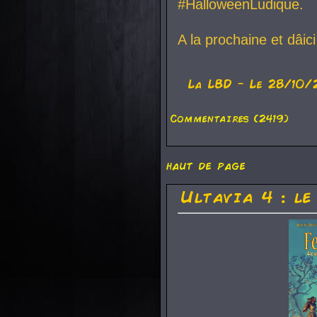
#HalloweenLudique.
A la prochaine et dâic
La
LBD
- Le 28/10/
Commentaires (2419)
haut de page
Ultavia 4 : le