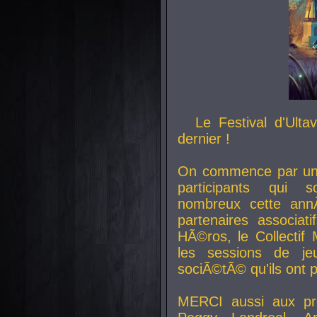
Le Festival d'Ult
dernier !
On commence par un 
participants qui s
nombreux cette an
partenaires associat
HÃ©ros, le Collecti
les sessions de j
sociÃ©tÃ© qu'ils ont
MERCI aussi aux pro