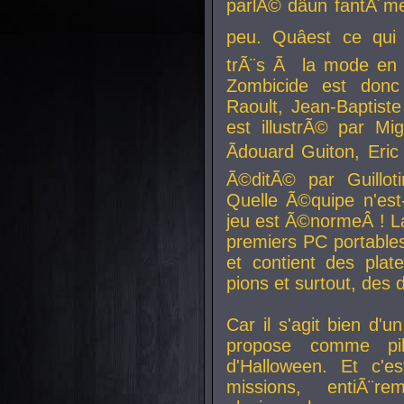
parlÃ© dâun fantÃ´me 
peu. Quâest ce qui
trÃ¨s Ã la mode en
Zombicide est donc
Raoult, Jean-Baptiste
est illustrÃ© par Mi
Ãdouard Guiton, Eric
Ã©ditÃ© par Guillot
Quelle Ã©quipe n'est
jeu est Ã©normeÂ ! La 
premiers PC portable
et contient des plat
pions et surtout, des d
Car il s'agit bien d'u
propose comme pil
d'Halloween. Et c'e
missions, entiÃ¨r