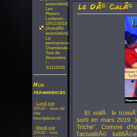
associative]
Le DÃ© CalÃ© 
Les
Plaisirs
Ludiques -
19/11/2018
[ActivitÃ©
associative]
La
permanence
Chamboule-
Tout de
Novembre
! -
3/11/2018
Nos
permanences
-
Lundi soir
20h30 - Jeux de
Et voilÃ le troi
rôle
Inscriptions ici
sorti en mars 2019 :)
Triche". Comme d'ha
-
Mardi soir
20h30 - Une
l'actualitÃ© ludifi