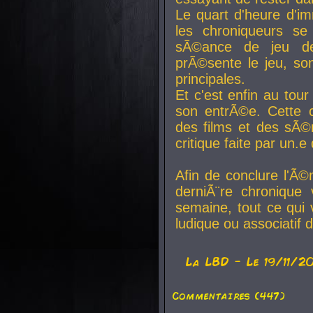
Le quart d'heure d'i
les chroniqueurs se
sÃ©ance de jeu de
prÃ©sente le jeu, son
principales.
Et c'est enfin au tour
son entrÃ©e. Cette c
des films et des sÃ©r
critique faite par un
Afin de conclure l'Ã©
derniÃ¨re chronique
semaine, tout ce qui 
ludique ou associatif 
La
LBD
- Le 19/11/2
Commentaires (447)