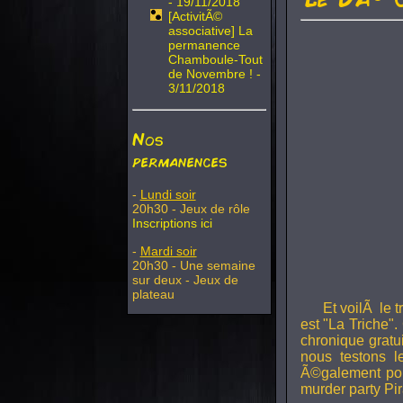
- 19/11/2018
[ActivitÃ©
associative] La
permanence
Chamboule-Tout
de Novembre ! -
3/11/2018
Nos
permanences
-
Lundi soir
20h30 - Jeux de rôle
Inscriptions ici
-
Mardi soir
20h30 - Une semaine
sur deux - Jeux de
plateau
Et voilÃ le 
est "La Triche".
chronique gratu
nous testons 
Ã©galement pou
murder party Pir