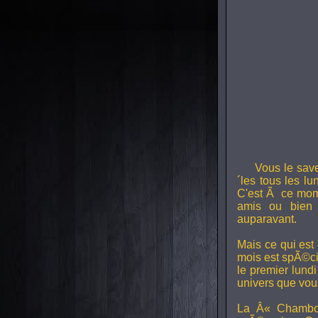
Vous le sav
´les tous les l
C'est Ã ce mom
amis ou bien 
auparavant.
Mais ce qui est
mois est spÃ©ci
le premier lund
univers que vou
La Â« Chambou