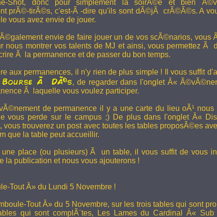
e-Shot, donc pour simplement la soirÃ©e et bien Ã©v
t prÃ©-tirÃ©s, c'est-Ã -dire qu'ils sont dÃ©jÃ crÃ©Ã©s. A vo
le vous avez envie de jouer.
 Ã©galement envie de faire jouer un de vos scÃ©narios, vous Ãª
r nous montrer vos talents de MJ et ainsi, vous permettez Ã d
scrire Ã la permanence et de passer du bon temps.
re aux permanences, il n'y rien de plus simple ! Il vous suffit d'a
Bourse Ã DÃ©s
a
, de regarder dans l'onglet Â« Ã©vÃ©ne
anence Ã laquelle vous voulez participer.
Ã©nement de permanence il y a une carte du lieu oÃ¹ nous l
ne vous perde sur le campus ;) De plus dans l'onglet Â« Di
vous trouverez un post avec toutes les tables proposÃ©es av
que la table peut accueillir.
une place (ou plusieurs) Ã un table, il vous suffit de vous in
 la publication et nous vous ajouterons !
e-Tout Â» du Lundi 5 Novembre !
boule-Tout Â» du 5 Novembre, sur les trois tables qui sont pro
bles qui sont complÃ¨tes,
Les Lames du Cardinal
Â« Sub T