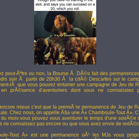
ez peut-Ãªtre ou non, la Bourse Ã DÃ©s fait des permanence
undis soir Ã partir de 20h30 Ã la citÃ© Descartes sur le camp
ent-lÃ que vous pouvez entamer une campagne de Jeu de R
en prÃ©sence d'aventuriers dont vous ne connaissiez pa
 encore mieux c'est que la premiÃ¨re permanence de Jeu de 
ale. Chez nous, on appelle Ã§a une Â« Chamboule-Tout Â». C'
i du mois vous pouvez vous aventurer le temps d'une soirÃ©e
s ne connaissez pas encore ou que vous avez envie de redÃ©co
le-Tout Â» est une permanence oÃ¹ les MJs vous propos