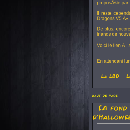
proposÃ©e par 
Il reste cepen
Dragons V5
Â« L
De plus, encore
friands de nouv
Voici le lien Ã 
En attendant lu
La
LBD
- L
haut de page
[A fond
d'Hallowe