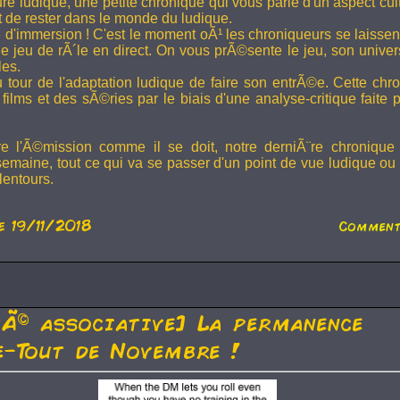
ture ludique, une petite chronique qui vous parle d'un aspect cu
t de rester dans le monde du ludique.
 d'immersion ! C'est le moment oÃ¹ les chroniqueurs se laissen
 jeu de rÃ´le en direct. On vous prÃ©sente le jeu, son univer
les.
u tour de l'adaptation ludique de faire son entrÃ©e. Cette chr
films et des sÃ©ries par le biais d'une analyse-critique faite 
re l'Ã©mission comme il se doit, notre derniÃ¨re chronique
semaine, tout ce qui va se passer d'un point de vue ludique ou 
lentours.
e 19/11/2018
Comment
tÃ© associative] La permanence
-Tout de Novembre !