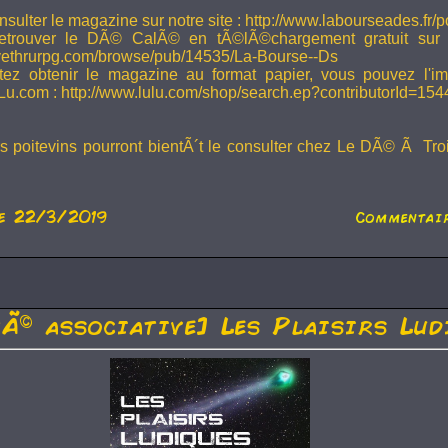
sulter le magazine sur notre site : http://www.labourseades.fr/
etrouver le DÃ© CalÃ© en tÃ©lÃ©chargement gratuit sur
ivethrurpg.com/browse/pub/14535/La-Bourse--Ds
tez obtenir le magazine au format papier, vous pouvez l'i
Lu.com : http://www.lulu.com/shop/search.ep?contributorId=15
rs poitevins pourront bientÃ´t le consulter chez Le DÃ© Ã Tr
e 22/3/2019
Commentair
tÃ© associative] Les Plaisirs Lud