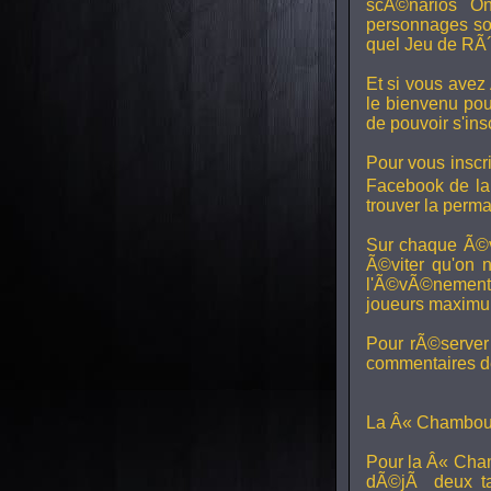
scÃ©narios On
personnages son
quel Jeu de RÃ´
Et si vous avez
le bienvenu pou
de pouvoir s'in
Pour vous inscri
Facebook de l
trouver la perm
Sur chaque Ã©v
Ã©viter qu'on 
l'Ã©vÃ©nement, 
joueurs maximum 
Pour rÃ©server 
commentaires de
La Â« Chamboul
Pour la Â« Cham
dÃ©jÃ deux ta