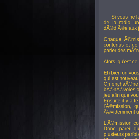
Si vous ne l
de la radio uni
dÃ©diÃ©e aux j
Chaque Ã©miss
contenus et de
parler des mÃªm
Alors, qu'est-ce
Eh bien on vous
qui est nouveaux,
On enchaÃ®ne di
bÃ©nÃ©voles ont
jeu afin que vo
Ensuite il y a l
l'Ã©mission, qu
Ã©videmment un 
L'Ã©mission con
Donc, pareil q
plusieurs parfois