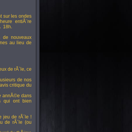
t sur les ondes
 heure entiÃ¨re
Ã 18h.
s de nouveaux
nes au lieu de
ux de rÃ´le, ce
lusieurs de nos
vis critique du
ette annÃ©e dans
ts qui ont bien
 jeu de rÃ´le !
u de rÃ´le (ou