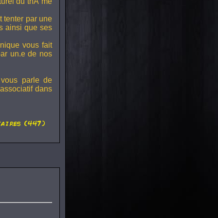
lturel du thÃ¨me
t tenter par une
s ainsi que ses
onique vous fait
par un.e de nos
 vous parle de
associatif dans
aires (447)