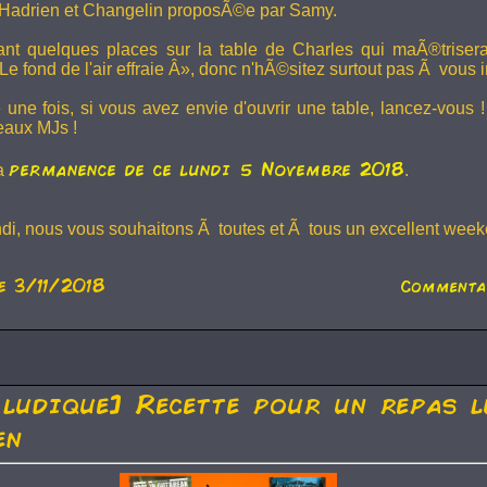
Hadrien et
Changelin
proposÃ©e par Samy.
dant quelques places sur la table de Charles qui maÃ®trise
e fond de l'air effraie Â», donc n'hÃ©sitez surtout pas Ã vous in
 une fois, si vous avez envie d'ouvrir une table, lancez-vou
eaux MJs !
permanence de ce lundi 5 Novembre 2018
la
.
ndi, nous vous souhaitons Ã toutes et Ã tous un excellent weeke
e 3/11/2018
Commenta
 ludique] Recette pour un repas l
en