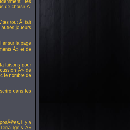
idemment, les
us de choisir Ã
tes tout Ã fait
'autres joueurs
ller sur la page
ments Â» et de
a faisons pour
scussion Â» de
ec le nombre de
scrire dans les
posÃ©es, il y a
erra Ignis Â»