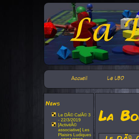
Accueil
La LBD
News
La Bo
Le DÃ© CalÃ© 3
- 22/3/2019
[ActivitÃ©
associative] Les
Plaisirs Ludiques
Le DÃ© 