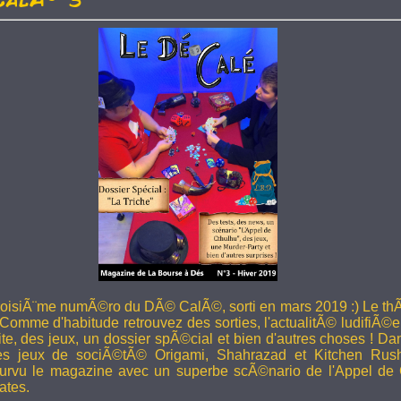
troisiÃ¨me numÃ©ro du DÃ© CalÃ©, sorti en mars 2019 :) Le thÃ
 Comme d'habitude retrouvez des sorties, l'actualitÃ© ludifiÃ©e
ite, des jeux, un dossier spÃ©cial et bien d'autres choses ! 
les jeux de sociÃ©tÃ© Origami, Shahrazad et Kitchen Rus
rvu le magazine avec un superbe scÃ©nario de l'Appel de 
ates.