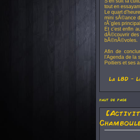
S'en suit la cul
tout en essayan
Le quart d'heure
mini sÃ©ance de
rÃ¨gles principa
Et c'est enfin a
dÃ©couvrir des 
bÃ©nÃ©voles.
Afin de conclu
l'Agenda de la 
Poitiers et ses a
La
LBD
- L
haut de page
[Activi
Chamboule