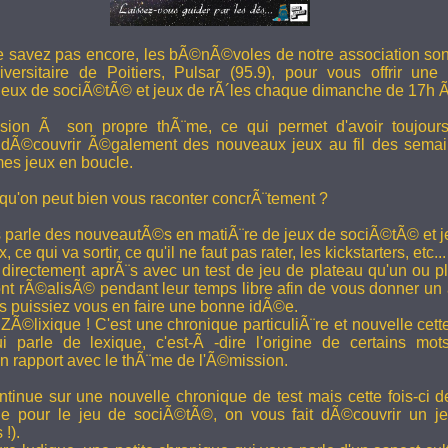
e savez pas encore, les bÃ©nÃ©voles de notre association son
versitaire de Poitiers, Pulsar (95.9), pour vous offrir une
eux de sociÃ©tÃ© et jeux de rÃ´les chaque dimanche de 17h 
ion Ã son propre thÃ¨me, ce qui permet d'avoir toujour
 dÃ©couvrir Ã©galement des nouveaux jeux au fil des semai
es jeux en boucle.
 qu'on peut bien vous raconter concrÃ¨tement ?
 parle des nouveautÃ©s en matiÃ¨re de jeux de sociÃ©tÃ© et je
 ce qui va sortir, ce qu'il ne faut pas rater, les kickstarters, etc...
rectement aprÃ¨s avec un test de jeu de plateau qu'un ou p
 rÃ©alisÃ© pendant leur temps libre afin de vous donner un a
us puissiez vous en faire une bonne idÃ©e.
e ZÃ©lixique ! C'est une chronique particuliÃ¨re et nouvelle c
i parle de lexique, c'est-Ã -dire l'origine de certains mo
rapport avec le thÃ¨me de l'Ã©mission.
tinue sur une nouvelle chronique de test mais cette fois-ci de
ue pour le jeu de sociÃ©tÃ©, on vous fait dÃ©couvrir un je
 !).