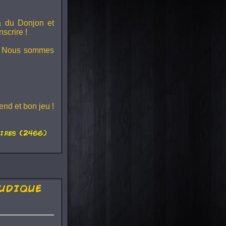
ra du
Donjon et
scrire !
s ! Nous sommes
nd et bon jeu !
ires (2466)
udique