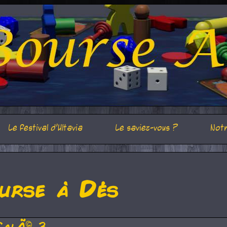
Le festival d'Ultavia
Le saviez-vous ?
Notr
urse à Dés
CalÃ© 3