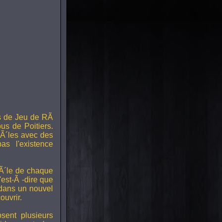
s de Jeu de RÃ
us de Poitiers.
Ã´les avec des
s l'existence
RÃ´le de chaque
est-Ã -dire que
 dans un nouvel
uvrir.
ent plusieurs