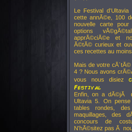
Le Festival d'Ultavia
cette annÃ©e, 100 de
nouvelle carte pour
options vÃ©gÃ©t
apprÃ©ciÃ©e et no
Ã©tÃ© curieux et ouv
ces recettes au moins
Mais de votre cÃ´tÃ©
4 ? Nous avons crÃ©Ã
vous nous disiez
Festival
Enfin, on a dÃ©jÃ de
Ultavia 5. On pens
tables rondes, des
maquillages, des d
concours de cost
N'hÃ©sitez pas Ã nous