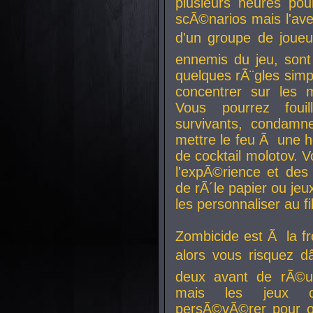
plusieurs heures pour
scÃ©narios mais l'av
d'un groupe de joueur
ennemis du jeu, sont
quelques rÃ¨gles simp
concentrer sur les 
Vous pourrez foui
survivants, condamn
mettre le feu Ã une
de cocktail molotov. 
l'expÃ©rience et de
de rÃ´le papier ou je
les personnaliser au fil
Zombicide est Ã la fr
alors vous risquez d
deux avant de rÃ©us
mais les jeux co
persÃ©vÃ©rer pour ob