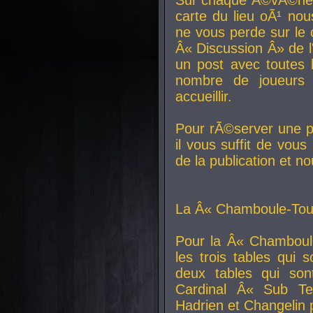
carte du lieu oÃ¹ nou
ne vous perde sur le 
Â« Discussion Â» de 
un post avec toutes 
nombre de joueurs
accueillir.
Pour rÃ©server une pl
il vous suffit de vou
de la publication et n
La Â« Chamboule-Tout
Pour la Â« Chamboul
les trois tables qui
deux tables qui so
Cardinal
Â« Sub Ter
Hadrien et
Changelin
p