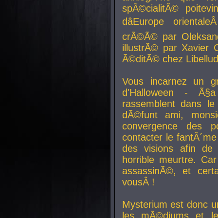
spÃ©cialitÃ© poitev
dâEurope orienta
crÃ©Ã© par Oleksand
illustrÃ© par Xavier 
Ã©ditÃ© chez Libellud
Vous incarnez un gr
d'Halloween - Ã§
rassemblent dans le
dÃ©funt ami, mons
convergence des pou
contacter le fantÃ´me
des visions afin de
horrible meurtre. Ca
assassinÃ©, et cert
vousÂ !
Mysterium est donc un
les mÃ©diums et le