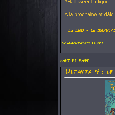
#HalloweenLudique.
A la prochaine et dâic
La
LBD
- Le 28/10/
Commentaires (2419)
haut de page
Ultavia 4 : le