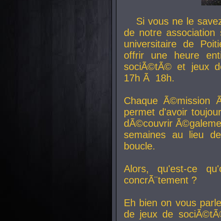
Si vous ne le sav
de notre association 
universitaire de Poit
offrir une heure en
sociÃ©tÃ© et jeux d
17h Ã 18h.
Chaque Ã©mission Ã
permet d'avoir toujo
dÃ©couvrir Ã©galemen
semaines au lieu d
boucle.
Alors, qu'est-ce qu
concrÃ¨tement ?
Eh bien on vous parl
de jeux de sociÃ©tÃ©