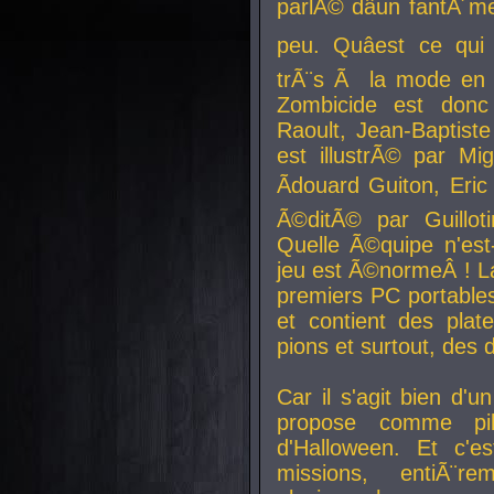
parlÃ© dâun fantÃ´me 
peu. Quâest ce qui
trÃ¨s Ã la mode en
Zombicide est donc
Raoult, Jean-Baptiste
est illustrÃ© par Mi
Ãdouard Guiton, Eric
Ã©ditÃ© par Guillot
Quelle Ã©quipe n'est
jeu est Ã©normeÂ ! La 
premiers PC portable
et contient des plat
pions et surtout, des d
Car il s'agit bien d'u
propose comme pil
d'Halloween. Et c'e
missions, entiÃ¨r