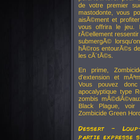
de votre premier su
mastodonte, vous po
aisÃ©ment et profite
vous offrira le jeu.
rÃ©ellement ressentir 
submergÃ© lorsqu'on 
hÃ©ros entourÃ©s de
les cÃ´tÃ©s.
En prime, Zombicide
d'extension et mÃªm
Vous pouvez donc 
apocalyptique type R
zombis mÃ©diÃ©vaux-
Black Plague, voi
Zombicide Green Hor
Dessert - Loup
partie expresse 