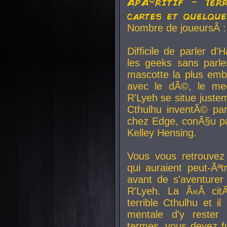
ApÃ©ritif - Ter
cartes et quelqu
Nombre de joueursÂ :
Difficile de parler d
les geeks sans parle
mascotte la plus emb
avec le dÃ©, le mee
R'Lyeh se situe juste
Cthulhu inventÃ© par
chez Edge, conÃ§u par
Kelley Hensing.
Vous vous retrouvez 
qui auraient peut-Ã
avant de s'aventurer
R'Lyeh. La Â«Â cit
terrible Cthulhu et i
mentale d'y rester 
termes, vous devez fu