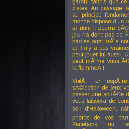
garou, tandis que ce 
pistes. Au passage, le
au principe fondamen
monde dispose d'un rÃ´
et dont il pourra bÃ©
jeu n'a donc pas de 
parties sont trÃ¨s c
et il n'y a pas vraime
peut jouer lui aussi.
peut mÃªme vous Ã©di
la flemmeÂ !
VoilÃ on espÃ¨re 
sÃ©lection de jeux vo
passer une soirÃ©e d
vous laissera de bons
soir d'Halloween, nâ
photos de vos parti
Facebook ou su