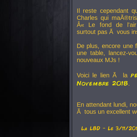
Il reste cependant q
Charles qui maÃ®tri
Â« Le fond de l'air
surtout pas Ã vous ins
De plus, encore une f
une table, lancez-v
nouveaux MJs !
p
Voici le lien Ã la
Novembre 2018
.
En attendant lundi, n
Ã tous un excellent w
La
LBD
- Le 3/11/20