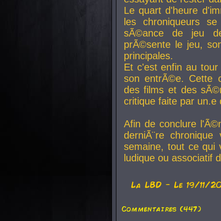
Le quart d'heure d'i
les chroniqueurs se
sÃ©ance de jeu de
prÃ©sente le jeu, son
principales.
Et c'est enfin au tour
son entrÃ©e. Cette c
des films et des sÃ©r
critique faite par un
Afin de conclure l'Ã©
derniÃ¨re chronique
semaine, tout ce qui 
ludique ou associatif 
La
LBD
- Le 19/11/2
Commentaires (447)