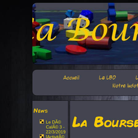
Accueil
La LBD
L
Notre ludo
News
La Bours
Le DÃ©
CalÃ© 3 -
22/3/2019
[ActivitÃ©