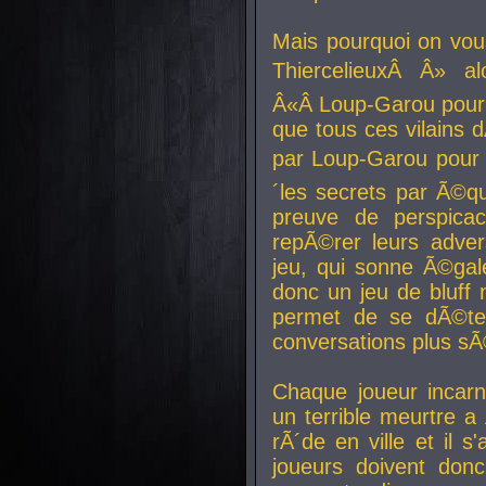
Mais pourquoi on vo
ThiercelieuxÂ Â» al
Â«Â Loup-Garou pour 
que tous ces vilain
par Loup-Garou pour u
´les secrets par Ã©qu
preuve de perspica
repÃ©rer leurs adver
jeu, qui sonne Ã©gale
donc un jeu de bluff 
permet de se dÃ©te
conversations plus sÃ
Chaque joueur incar
un terrible meurtre 
rÃ´de en ville et il s
joueurs doivent donc 