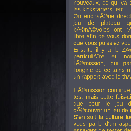
nouveaux, ce qui va so
les kickstarters, etc...
On enchaÃ®ne direct
jeu de plateau q
bÃ©nÃ©voles ont rÃ
libre afin de vous don
que vous puissiez vou
Ensuite il y a le ZÃ
particuliÃ¨re et 
l'Ã©mission, qui pa
l'origine de certains
un rapport avec le th
L'Ã©mission continue
test mais cette fois-c
que pour le jeu d
dÃ©couvrir un jeu de r
S'en suit la culture l
vous parle d'un aspe
essayant de rester da