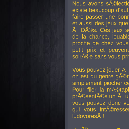
Nous avons sÃ©lectio
existe beaucoup d'autr
faire passer une bon
et aussi des jeux que
Ã DÃ©s. Ces jeux son
de la chance, louab
proche de chez vous.
petit prix et peuve
soirÃ©e sans vous pr
Vous pouvez jouer Ã 
on est du genre gÃ©n
simplement piocher ce
Pour filer la mÃ©tap
prÃ©sentÃ©s un Ã un
vous pouvez donc vo
qui vous intÃ©resse
ludovoresÂ !