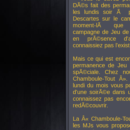
DÃ©s fait des perma
les lundis soir Ã 
Descartes sur le ca
moment-lÃ que v
campagne de Jeu de 
en prÃ©sence d'a
connaissiez pas l'exi
Mais ce qui est encor
permanence de Jeu 
spÃ©ciale. Chez n
Chamboule-Tout Â». 
lundi du mois vous p
d'une soirÃ©e dans 
connaissez pas enco
redÃ©couvrir.
La Â« Chamboule-Tou
les MJs vous propos