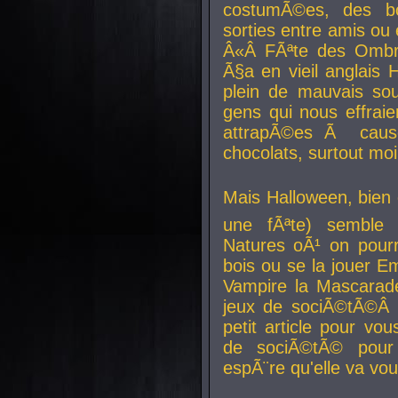
costumÃ©es, des b
sorties entre amis ou 
Â«Â FÃªte des Ombre
Ã§a en vieil anglais 
plein de mauvais sou
gens qui nous effraie
attrapÃ©es Ã caus
chocolats, surtout moi
Mais Halloween, bien q
une fÃªte) semble 
Natures oÃ¹ on pourr
bois ou se la jouer E
Vampire la Mascarade
jeux de sociÃ©tÃ©Â !
petit article pour vo
de sociÃ©tÃ© pour 
espÃ¨re qu'elle va vou