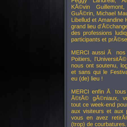
Peggy Landreal, A
KÃ©vin Guillemont
GuÃ©rin, Michael Maur
Libellud et Amandine H
grand lieu d'Ã©chang
des professions lud
participants et prÃ©se
MERCI aussi Ã nos pa
Poitiers, l'Universit
nous ont soutenu, log
et sans qui le Festiv
eu (de) lieu !
MERCI enfin Ã tous
Ã©tÃ© gÃ©niaux, v
tout ce week-end pour
aux visiteurs et aux
vous en avez retirÃ
(trop) de courbatures.