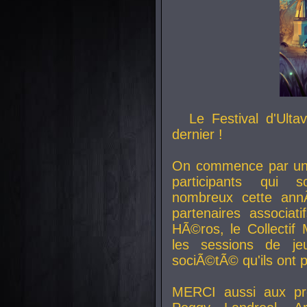
Le Festival d'Ult
dernier !
On commence par un 
participants qui s
nombreux cette an
partenaires associat
HÃ©ros, le Collecti
les sessions de j
sociÃ©tÃ© qu'ils ont
MERCI aussi aux pro