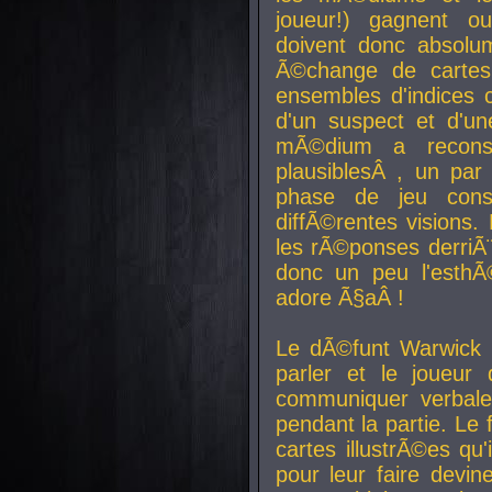
joueur!) gagnent o
doivent donc absolum
Ã©change de cartes
ensembles d'indices c
d'un suspect et d'u
mÃ©dium a reconst
plausiblesÂ , un pa
phase de jeu cons
diffÃ©rentes visions.
les rÃ©ponses derriÃ¨
donc un peu l'esthÃ
adore Ã§aÂ !
Le dÃ©funt Warwick 
parler et le joueur q
communiquer verbale
pendant la partie. Le
cartes illustrÃ©es q
pour leur faire devin