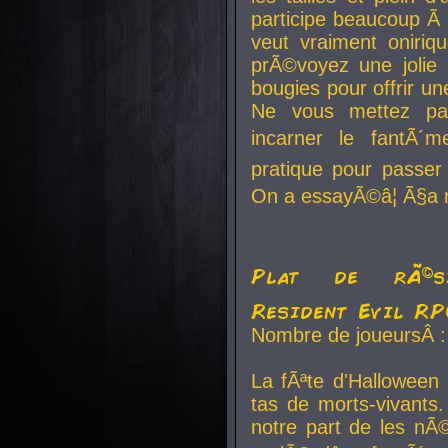
participe beaucoup Ã 
veut vraiment oniriq
prÃ©voyez une jolie
bougies pour offrir un
Ne vous mettez pa
incarner le fantÃ´m
pratique pour passer 
On a essayÃ©â¦ Ã§a n
Plat de rÃ©sis
Resident Evil R
Nombre de joueursÂ :
La fÃªte d'Halloween
tas de morts-vivants.
notre part de les nÃ©