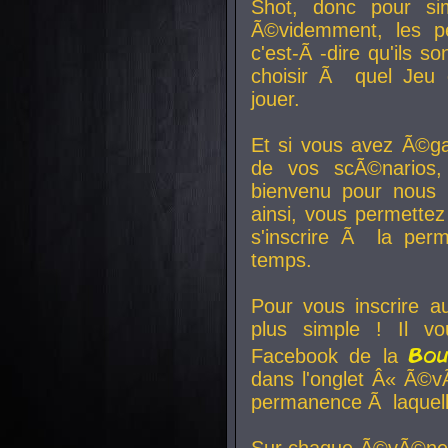
Shot, donc pour si
Ã©videmment, les pe
c'est-Ã -dire qu'ils
choisir Ã quel Jeu 
jouer.
Et si vous avez Ã©ga
de vos scÃ©narios,
bienvenu pour nous 
ainsi, vous permettez
s'inscrire Ã la per
temps.
Pour vous inscrire a
plus simple ! Il vo
Bo
Facebook de la
dans l'onglet Â« Ã©v
permanence Ã laquelle
Sur chaque Ã©vÃ©nem