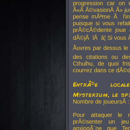
progression car on 
Â«Â Ã©vasionÂ Â» jusq
pense mÃªme Ã l'inf
puisque si vous refai
prÃ©cÃ©dente joue e
dÃ©jÃ lÃ â¦ Si vous 
Åuvres par dessus l
des citations ou d
Cthulhu, de quoi f
courrez dans ce dÃ©da
EntrÃ©e local
Mysterium, le sp
Nombre de joueursÂ :
Pour attaquer le 
prÃ©senter un je
anxiogÃ¨ne que Te