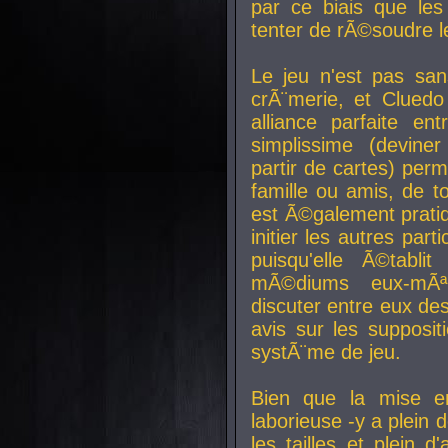
par ce biais que le
tenter de rÃ©soudre l
Le jeu n'est pas san
crÃ¨merie, et Clued
alliance parfaite e
simplissime (devine
partir de cartes) perm
famille ou amis, de t
est Ã©galement prati
initier les autres par
puisqu'elle Ã©tabli
mÃ©diums eux-mÃ
discuter entre eux de
avis sur les supposit
systÃ¨me de jeu.
Bien que la mise e
laborieuse -y a plein 
les tailles et plein d