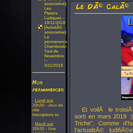
associative]
Le DÃ© CalÃ© 
Les
Plaisirs
Ludiques -
19/11/2018
[ActivitÃ©
associative]
La
permanence
Chamboule-
Tout de
Novembre
! -
3/11/2018
Nos
permanences
-
Lundi soir
20h30 - Jeux de
Et voilÃ le troi
rôle
Inscriptions ici
sorti en mars 2019 :)
Triche". Comme d'ha
-
Mardi soir
20h30 - Une
l'actualitÃ© ludifi