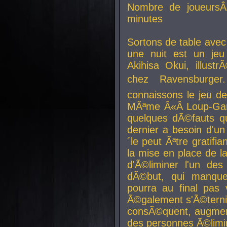
Nombre de joueurs
minutes
Sortons de table ave
une nuit est un je
Akihisa Okui, illus
chez Ravensburger.
connaissons le jeu d
MÃªme Â«Â Loup-Garo
quelques dÃ©fauts qu
dernier a besoin d'un
´le peut Ãªtre gratifi
la mise en place de l
d'Ã©liminer l'un des
dÃ©but, qui manque
pourra au final pas 
Ã©galement s'Ã©ternis
consÃ©quent, augment
des personnes Ã©limi