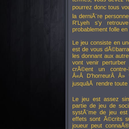
pourrez donc tous vous
la derniÃ¨re personne
R'Lyeh s'y retro
probablement folle en
Le jeu consiste en une
est de vous dÃ©barra
les donnant aux aut
vont venir perturber 
crÃ©ent un contre-
Â«Â D'horreurÂ Â» 
jusquâÃ rendre tout
Le jeu est assez si
partie de jeu de soc
systÃ¨me de jeu est
effets sont Ã©crits 
joueur peut connaÃ®