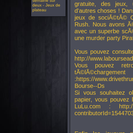
semaine sur
gratuite, des jeux,
deux - Jeux de
plateau
d'autres choses ! Da
jeux de sociÃ©tÃ© O
Rush. Nous avons Ã©
avec un superbe scÃ©
une murder party Pira
Vous pouvez consulte
http://www.laboursead
Vous pouvez ret
tÃ©lÃ©chargement
:https://www.driveth
Bourse--Ds
Si vous souhaitez o
papier, vous pouvez 
LuLu.com : http://w
contributorId=154470