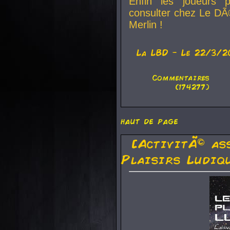
Enfin les joueurs p
consulter chez Le DÃ
Merlin !
La
LBD
- Le 22/3/2
Commentaires
(174277)
haut de page
[ActivitÃ© as
Plaisirs Ludiq