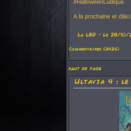
#HalloweenLudique.
A la prochaine et dâic
La
LBD
- Le 28/10/
Commentaires (2425)
haut de page
Ultavia 4 : le