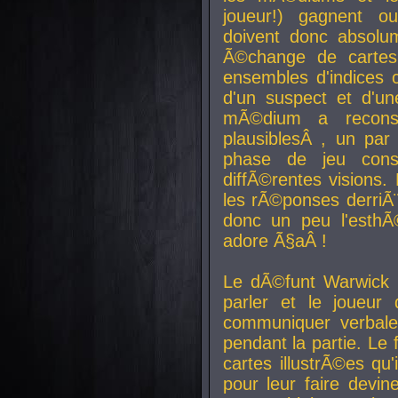
joueur!) gagnent o
doivent donc absolum
Ã©change de cartes
ensembles d'indices c
d'un suspect et d'u
mÃ©dium a reconst
plausiblesÂ , un pa
phase de jeu cons
diffÃ©rentes visions.
les rÃ©ponses derriÃ¨
donc un peu l'esthÃ
adore Ã§aÂ !
Le dÃ©funt Warwick 
parler et le joueur q
communiquer verbale
pendant la partie. Le
cartes illustrÃ©es q
pour leur faire devin