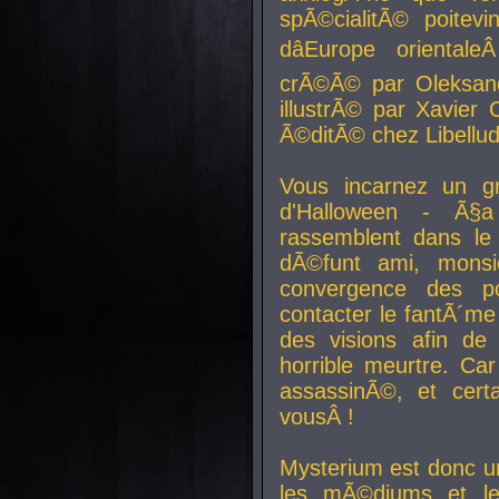
spÃ©cialitÃ© poitev
dâEurope orienta
crÃ©Ã© par Oleksand
illustrÃ© par Xavier 
Ã©ditÃ© chez Libellud
Vous incarnez un gr
d'Halloween - Ã§
rassemblent dans le
dÃ©funt ami, mons
convergence des pou
contacter le fantÃ´me
des visions afin de
horrible meurtre. Ca
assassinÃ©, et cert
vousÂ !
Mysterium est donc un
les mÃ©diums et le