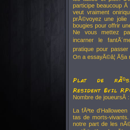
participe beaucoup Ã 
veut vraiment oniriq
prÃ©voyez une jolie
bougies pour offrir un
Ne vous mettez pa
incarner le fantÃ´m
pratique pour passer 
On a essayÃ©â¦ Ã§a n
Plat de rÃ©sis
Resident Evil R
Nombre de joueursÂ :
La fÃªte d'Halloween
tas de morts-vivants.
notre part de les nÃ©