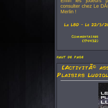
Enfin les joueurs p
consulter chez Le DÃ
Merlin !
La
LBD
- Le 22/3/2
Commentaires
(174432)
haut de page
[ActivitÃ© as
Plaisirs Ludiq