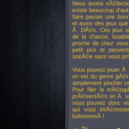
Nous avons sÃ©lectio
existe beaucoup d'autr
faire passer une bon
et aussi des jeux que
Ã DÃ©s. Ces jeux son
de la chance, louab
proche de chez vous.
petit prix et peuve
soirÃ©e sans vous pr
Vous pouvez jouer Ã 
on est du genre gÃ©n
simplement piocher ce
Pour filer la mÃ©tap
prÃ©sentÃ©s un Ã un
vous pouvez donc vo
qui vous intÃ©resse
ludovoresÂ !