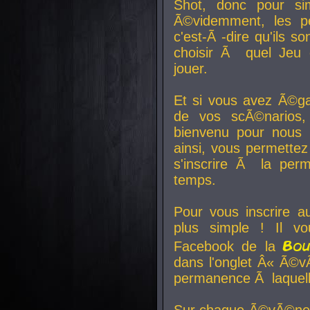
Shot, donc pour si
Ã©videmment, les pe
c'est-Ã -dire qu'ils
choisir Ã quel Jeu 
jouer.
Et si vous avez Ã©ga
de vos scÃ©narios,
bienvenu pour nous 
ainsi, vous permettez
s'inscrire Ã la per
temps.
Pour vous inscrire a
plus simple ! Il vo
Bo
Facebook de la
dans l'onglet Â« Ã©v
permanence Ã laquelle
Sur chaque Ã©vÃ©nem