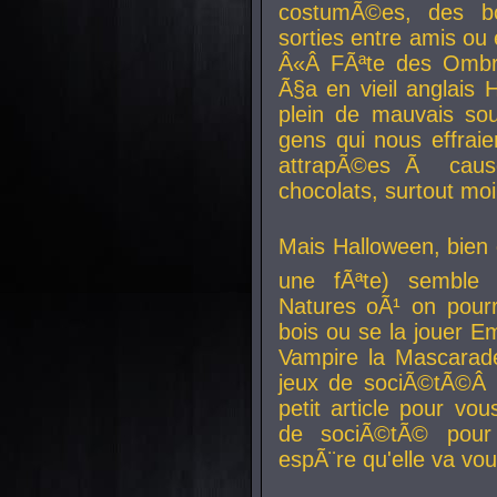
costumÃ©es, des b
sorties entre amis ou 
Â«Â FÃªte des Ombre
Ã§a en vieil anglais 
plein de mauvais sou
gens qui nous effraie
attrapÃ©es Ã caus
chocolats, surtout moi
Mais Halloween, bien q
une fÃªte) semble 
Natures oÃ¹ on pourr
bois ou se la jouer E
Vampire la Mascarade
jeux de sociÃ©tÃ©Â !
petit article pour vo
de sociÃ©tÃ© pour 
espÃ¨re qu'elle va vou