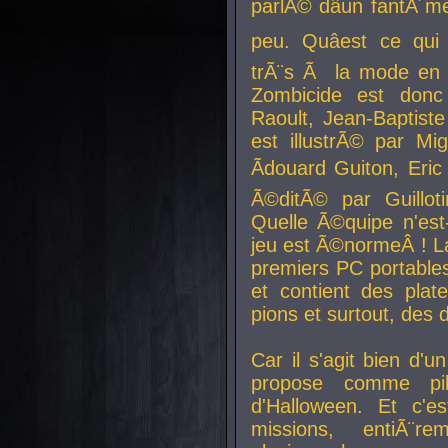
parlÃ© dâun fantÃ´me 
peu. Quâest ce qui
trÃ¨s Ã la mode en
Zombicide est donc
Raoult, Jean-Baptiste
est illustrÃ© par Mi
Ãdouard Guiton, Eric
Ã©ditÃ© par Guillot
Quelle Ã©quipe n'est
jeu est Ã©normeÂ ! La 
premiers PC portable
et contient des plat
pions et surtout, des d
Car il s'agit bien d'u
propose comme pil
d'Halloween. Et c'e
missions, entiÃ¨r