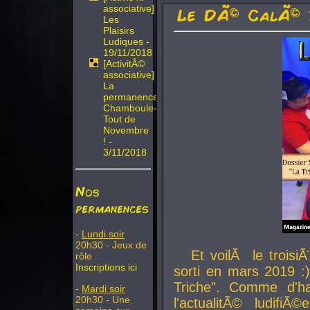
associative]
Le DÃ© CalÃ© 
Les
Plaisirs
Ludiques -
19/11/2018
[ActivitÃ©
associative]
La
permanence
Chamboule-
Tout de
Novembre
! -
3/11/2018
Nos
permanences
-
Lundi soir
20h30 - Jeux de
Et voilÃ le troi
rôle
Inscriptions ici
sorti en mars 2019 :)
Triche". Comme d'ha
-
Mardi soir
20h30 - Une
l'actualitÃ© ludifi