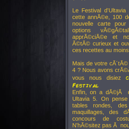
Le Festival d'Ultavia
cette annÃ©e, 100 de
nouvelle carte pour
options vÃ©gÃ©t
apprÃ©ciÃ©e et no
Ã©tÃ© curieux et ouv
ces recettes au moins
Mais de votre cÃ´tÃ©
4 ? Nous avons crÃ©Ã
vous nous disiez
Festival
Enfin, on a dÃ©jÃ de
Ultavia 5. On pens
tables rondes, des
maquillages, des d
concours de cost
N'hÃ©sitez pas Ã nous