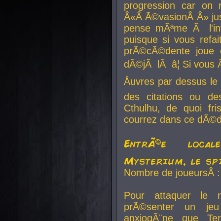
progression car on 
Â«Â Ã©vasionÂ Â» jusq
pense mÃªme Ã l'inf
puisque si vous refai
prÃ©cÃ©dente joue e
dÃ©jÃ lÃ â¦ Si vous 
Åuvres par dessus l
des citations ou d
Cthulhu, de quoi f
courrez dans ce dÃ©da
EntrÃ©e local
Mysterium, le sp
Nombre de joueursÂ :
Pour attaquer le 
prÃ©senter un je
anxiogÃ¨ne que Te