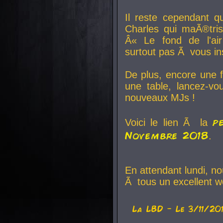
Il reste cependant q
Charles qui maÃ®tri
Â« Le fond de l'air
surtout pas Ã vous ins
De plus, encore une f
une table, lancez-v
nouveaux MJs !
p
Voici le lien Ã la
Novembre 2018
.
En attendant lundi, n
Ã tous un excellent w
La
LBD
- Le 3/11/20