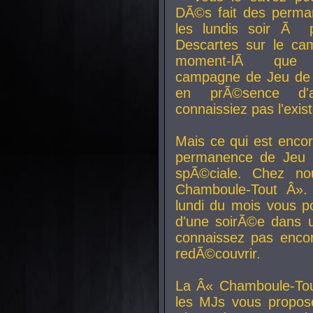
DÃ©s fait des perma
les lundis soir Ã 
Descartes sur le ca
moment-lÃ que v
campagne de Jeu de 
en prÃ©sence d'a
connaissiez pas l'exi
Mais ce qui est encor
permanence de Jeu 
spÃ©ciale. Chez n
Chamboule-Tout Â». 
lundi du mois vous p
d'une soirÃ©e dans 
connaissez pas enco
redÃ©couvrir.
La Â« Chamboule-Tou
les MJs vous propos