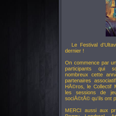
Le Festival d'Ult
dernier !
On commence par un 
participants qui s
nombreux cette an
partenaires associat
HÃ©ros, le Collecti
les sessions de j
sociÃ©tÃ© qu'ils ont
MERCI aussi aux pro