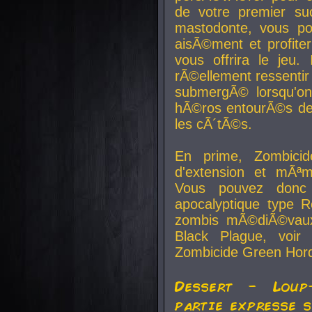
de votre premier su
mastodonte, vous po
aisÃ©ment et profite
vous offrira le jeu.
rÃ©ellement ressentir 
submergÃ© lorsqu'on 
hÃ©ros entourÃ©s de
les cÃ´tÃ©s.
En prime, Zombicide
d'extension et mÃªm
Vous pouvez donc 
apocalyptique type R
zombis mÃ©diÃ©vaux-
Black Plague, voi
Zombicide Green Hor
Dessert - Loup
partie expresse 