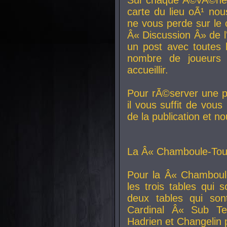
carte du lieu oÃ¹ nou
ne vous perde sur le 
Â« Discussion Â» de 
un post avec toutes 
nombre de joueurs
accueillir.
Pour rÃ©server une pl
il vous suffit de vou
de la publication et n
La Â« Chamboule-Tout
Pour la Â« Chamboul
les trois tables qui
deux tables qui so
Cardinal
Â« Sub Ter
Hadrien et
Changelin
p