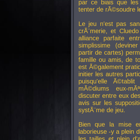
par ce biais que le
tenter de rÃ©soudre l
Le jeu n'est pas san
crÃ¨merie, et Clued
alliance parfaite e
simplissime (devine
partir de cartes) perm
famille ou amis, de t
est Ã©galement prati
initier les autres par
puisqu'elle Ã©tabli
mÃ©diums eux-mÃ
discuter entre eux de
avis sur les supposit
systÃ¨me de jeu.
Bien que la mise e
laborieuse -y a plein 
les tailles et plein d