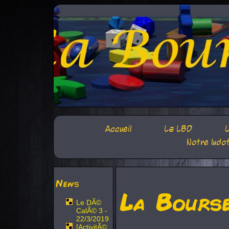
Accueil
La LBD
L
Notre ludo
News
La Bours
Le DÃ©
CalÃ© 3 -
22/3/2019
[ActivitÃ©