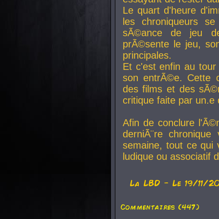
Le quart d'heure d'i
les chroniqueurs se
sÃ©ance de jeu de
prÃ©sente le jeu, son
principales.
Et c'est enfin au tour
son entrÃ©e. Cette c
des films et des sÃ©r
critique faite par un
Afin de conclure l'Ã©
derniÃ¨re chronique
semaine, tout ce qui 
ludique ou associatif 
La
LBD
- Le 19/11/2
Commentaires (447)