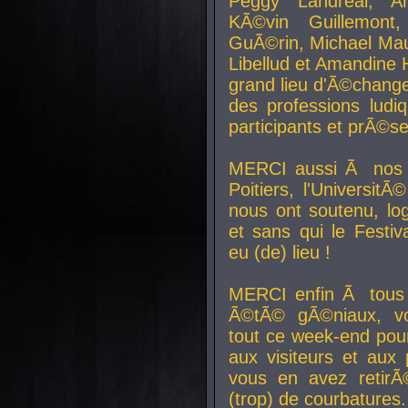
Peggy Landreal, A
KÃ©vin Guillemont
GuÃ©rin, Michael Maur
Libellud et Amandine H
grand lieu d'Ã©chang
des professions lud
participants et prÃ©se
MERCI aussi Ã nos pa
Poitiers, l'Universit
nous ont soutenu, log
et sans qui le Festiv
eu (de) lieu !
MERCI enfin Ã tous
Ã©tÃ© gÃ©niaux, v
tout ce week-end pour
aux visiteurs et aux
vous en avez retirÃ
(trop) de courbatures.