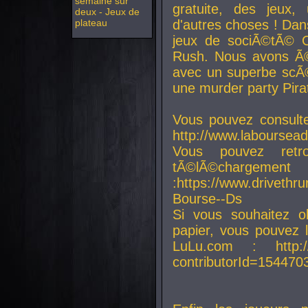
semaine sur
gratuite, des jeux,
deux - Jeux de
plateau
d'autres choses ! Da
jeux de sociÃ©tÃ© O
Rush. Nous avons Ã©
avec un superbe scÃ©
une murder party Pira
Vous pouvez consulte
http://www.laboursead
Vous pouvez ret
tÃ©lÃ©chargement
:https://www.driveth
Bourse--Ds
Si vous souhaitez o
papier, vous pouvez 
LuLu.com : http://w
contributorId=154470