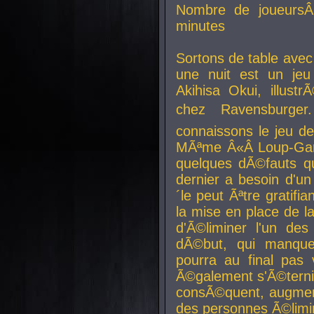
Nombre de joueurs
minutes
Sortons de table ave
une nuit est un je
Akihisa Okui, illus
chez Ravensburger.
connaissons le jeu d
MÃªme Â«Â Loup-Garo
quelques dÃ©fauts qu
dernier a besoin d'un
´le peut Ãªtre gratifi
la mise en place de l
d'Ã©liminer l'un des
dÃ©but, qui manque
pourra au final pas 
Ã©galement s'Ã©ternis
consÃ©quent, augment
des personnes Ã©limi