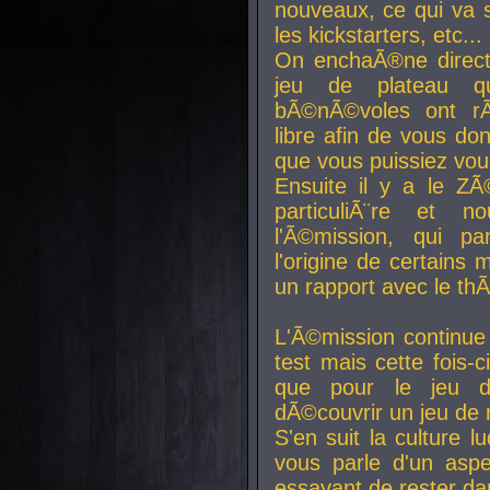
nouveaux, ce qui va so
les kickstarters, etc...
On enchaÃ®ne direct
jeu de plateau q
bÃ©nÃ©voles ont rÃ
libre afin de vous don
que vous puissiez vou
Ensuite il y a le ZÃ
particuliÃ¨re et 
l'Ã©mission, qui pa
l'origine de certains
un rapport avec le th
L'Ã©mission continue
test mais cette fois-c
que pour le jeu d
dÃ©couvrir un jeu de r
S'en suit la culture l
vous parle d'un aspe
essayant de rester da