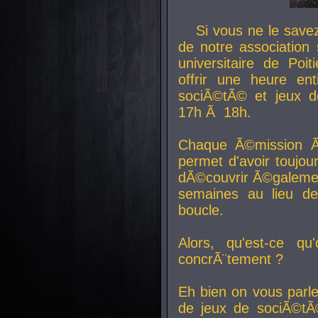
Si vous ne le sav
de notre association 
universitaire de Poit
offrir une heure en
sociÃ©tÃ© et jeux d
17h Ã 18h.
Chaque Ã©mission Ã
permet d'avoir toujo
dÃ©couvrir Ã©galemen
semaines au lieu d
boucle.
Alors, qu'est-ce qu
concrÃ¨tement ?
Eh bien on vous parl
de jeux de sociÃ©tÃ©