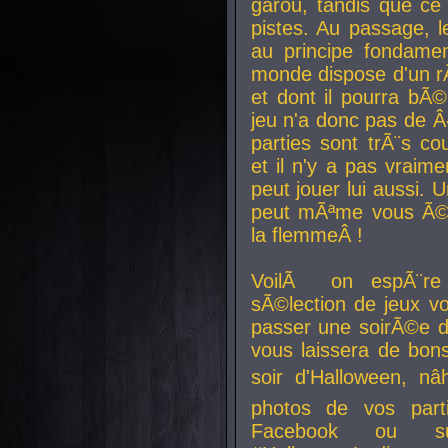
garou, tandis que ce 
pistes. Au passage, le
au principe fondamen
monde dispose d'un rÃ´
et dont il pourra bÃ©
jeu n'a donc pas de 
parties sont trÃ¨s c
et il n'y a pas vraime
peut jouer lui aussi.
peut mÃªme vous Ã©di
la flemmeÂ !
VoilÃ on espÃ¨re 
sÃ©lection de jeux vo
passer une soirÃ©e d
vous laissera de bons
soir d'Halloween, nâ
photos de vos parti
Facebook ou su