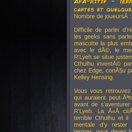
ApÃ©ritif - Ter
cartes et quelqu
Nombre de joueursÂ :
Difficile de parler d
les geeks sans parle
mascotte la plus emb
avec le dÃ©, le mee
R'Lyeh se situe juste
Cthulhu inventÃ© par
chez Edge, conÃ§u par
Kelley Hensing.
Vous vous retrouvez 
qui auraient peut-Ã
avant de s'aventurer
R'Lyeh. La Â«Â cit
terrible Cthulhu et i
mentale d'y rester 
termes, vous devez fu