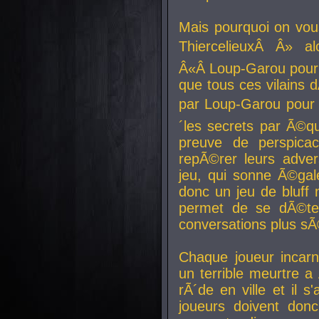
Mais pourquoi on vo
ThiercelieuxÂ Â» al
Â«Â Loup-Garou pour 
que tous ces vilain
par Loup-Garou pour u
´les secrets par Ã©qu
preuve de perspica
repÃ©rer leurs adver
jeu, qui sonne Ã©gale
donc un jeu de bluff 
permet de se dÃ©te
conversations plus sÃ
Chaque joueur incar
un terrible meurtre 
rÃ´de en ville et il s
joueurs doivent donc 