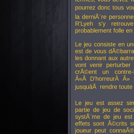
pourrez donc tous vous
la derniÃ¨re personne
R'Lyeh s'y retro
probablement folle en
Le jeu consiste en une
est de vous dÃ©barra
les donnant aux aut
vont venir perturber 
crÃ©ent un contre-
Â«Â D'horreurÂ Â» 
jusquâÃ rendre tout
Le jeu est assez si
partie de jeu de soc
systÃ¨me de jeu est
effets sont Ã©crits 
joueur peut connaÃ®