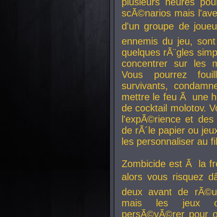
plusieurs heures pour
scÃ©narios mais l'av
d'un groupe de joueur
ennemis du jeu, sont
quelques rÃ¨gles simp
concentrer sur les 
Vous pourrez foui
survivants, condamn
mettre le feu Ã une
de cocktail molotov. 
l'expÃ©rience et de
de rÃ´le papier ou je
les personnaliser au fil
Zombicide est Ã la fr
alors vous risquez d
deux avant de rÃ©us
mais les jeux co
persÃ©vÃ©rer pour ob