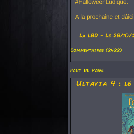
#HalloweenLudique.
A la prochaine et dâic
La
LBD
- Le 28/10/
Commentaires (2422)
haut de page
Ultavia 4 : le