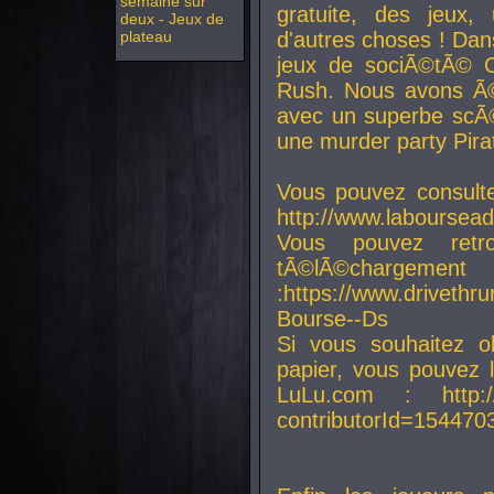
semaine sur
gratuite, des jeux,
deux - Jeux de
plateau
d'autres choses ! Da
jeux de sociÃ©tÃ© O
Rush. Nous avons Ã©
avec un superbe scÃ©
une murder party Pira
Vous pouvez consulte
http://www.laboursead
Vous pouvez ret
tÃ©lÃ©chargement
:https://www.driveth
Bourse--Ds
Si vous souhaitez o
papier, vous pouvez 
LuLu.com : http://w
contributorId=154470