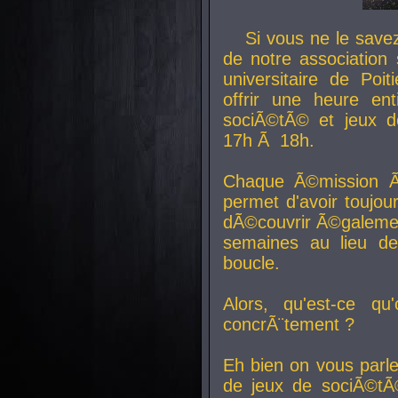
Si vous ne le sav
de notre association 
universitaire de Poit
offrir une heure en
sociÃ©tÃ© et jeux d
17h Ã 18h.
Chaque Ã©mission Ã
permet d'avoir toujo
dÃ©couvrir Ã©galemen
semaines au lieu d
boucle.
Alors, qu'est-ce qu
concrÃ¨tement ?
Eh bien on vous parl
de jeux de sociÃ©tÃ©