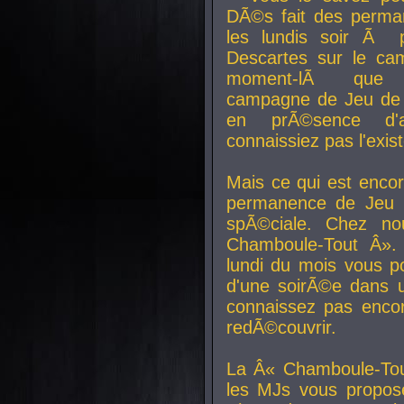
DÃ©s fait des perma
les lundis soir Ã 
Descartes sur le ca
moment-lÃ que v
campagne de Jeu de 
en prÃ©sence d'a
connaissiez pas l'exi
Mais ce qui est encor
permanence de Jeu 
spÃ©ciale. Chez n
Chamboule-Tout Â». 
lundi du mois vous p
d'une soirÃ©e dans 
connaissez pas enco
redÃ©couvrir.
La Â« Chamboule-Tou
les MJs vous propos