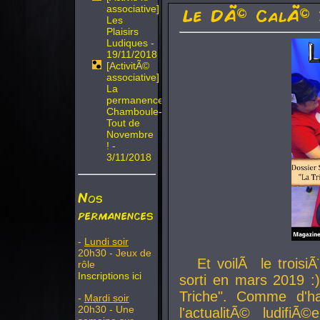
associative]
Le DÃ© CalÃ© 
Les
Plaisirs
Ludiques -
19/11/2018
[ActivitÃ©
associative]
La
permanence
Chamboule-
Tout de
Novembre
! -
3/11/2018
Nos
permanences
-
Lundi soir
20h30 - Jeux de
Et voilÃ le troi
rôle
Inscriptions ici
sorti en mars 2019 :)
Triche". Comme d'ha
-
Mardi soir
20h30 - Une
l'actualitÃ© ludifi