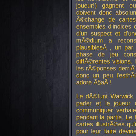
joueur!) gagnent o
doivent donc absolum
Ã©change de cartes
ensembles d'indices c
d'un suspect et d'u
mÃ©dium a reconst
plausiblesÂ , un pa
phase de jeu cons
diffÃ©rentes visions.
les rÃ©ponses derriÃ¨
donc un peu l'esthÃ
adore Ã§aÂ !
Le dÃ©funt Warwick 
parler et le joueur q
communiquer verbale
pendant la partie. Le
cartes illustrÃ©es q
pour leur faire devin