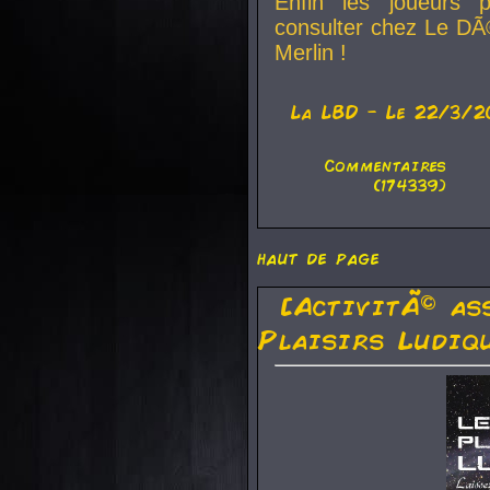
Enfin les joueurs p
consulter chez Le DÃ
Merlin !
La
LBD
- Le 22/3/2
Commentaires
(174339)
haut de page
[ActivitÃ© as
Plaisirs Ludiq