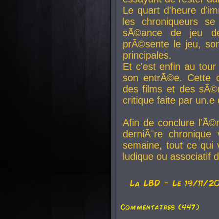
Le quart d'heure d'i
les chroniqueurs se
sÃ©ance de jeu de
prÃ©sente le jeu, son
principales.
Et c'est enfin au tour
son entrÃ©e. Cette c
des films et des sÃ©r
critique faite par un
Afin de conclure l'Ã©
derniÃ¨re chronique
semaine, tout ce qui 
ludique ou associatif 
La
LBD
- Le 19/11/2
Commentaires (447)