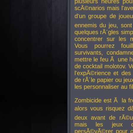
plusieurs heures pour
scÃ©narios mais l'av
d'un groupe de joueur
ennemis du jeu, sont
quelques rÃ¨gles simp
concentrer sur les 
Vous pourrez foui
survivants, condamn
mettre le feu Ã une
de cocktail molotov. 
l'expÃ©rience et de
de rÃ´le papier ou je
les personnaliser au fil
Zombicide est Ã la fr
alors vous risquez d
deux avant de rÃ©us
mais les jeux co
persÃ©vÃ©rer pour ob