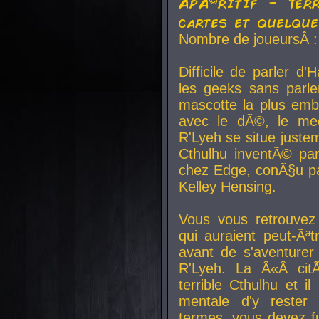
ApÃ©ritif - Ter
cartes et quelqu
Nombre de joueursÂ :
Difficile de parler d
les geeks sans parle
mascotte la plus emb
avec le dÃ©, le mee
R'Lyeh se situe juste
Cthulhu inventÃ© par
chez Edge, conÃ§u par
Kelley Hensing.
Vous vous retrouvez 
qui auraient peut-Ã
avant de s'aventurer
R'Lyeh. La Â«Â cit
terrible Cthulhu et i
mentale d'y rester 
termes, vous devez fu