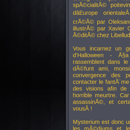
spÃ©cialitÃ© poitev
dâEurope orienta
crÃ©Ã© par Oleksand
illustrÃ© par Xavier 
Ã©ditÃ© chez Libellud
Vous incarnez un gr
d'Halloween - Ã§
rassemblent dans le
dÃ©funt ami, mons
convergence des pou
contacter le fantÃ´me
des visions afin de
horrible meurtre. Ca
assassinÃ©, et cert
vousÂ !
Mysterium est donc un
les mÃ©diums et le