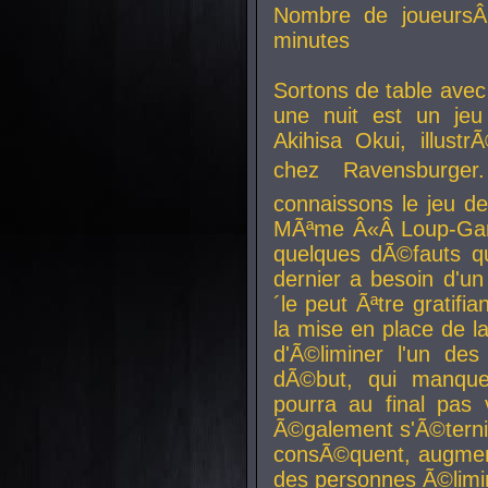
Nombre de joueurs
minutes
Sortons de table ave
une nuit est un je
Akihisa Okui, illus
chez Ravensburger.
connaissons le jeu d
MÃªme Â«Â Loup-Garo
quelques dÃ©fauts qu
dernier a besoin d'un
´le peut Ãªtre gratifi
la mise en place de l
d'Ã©liminer l'un des
dÃ©but, qui manque
pourra au final pas 
Ã©galement s'Ã©ternis
consÃ©quent, augment
des personnes Ã©limi