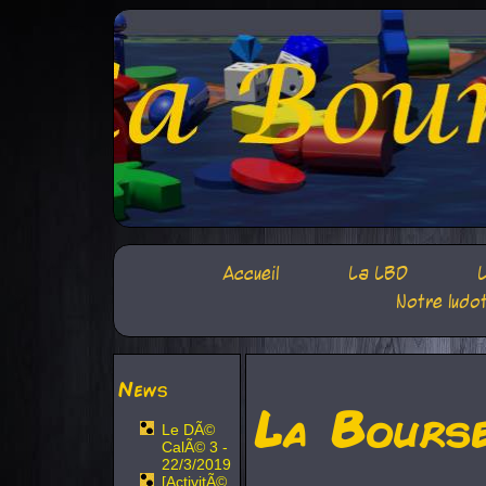
Accueil
La LBD
L
Notre ludo
News
La Bours
Le DÃ©
CalÃ© 3 -
22/3/2019
[ActivitÃ©