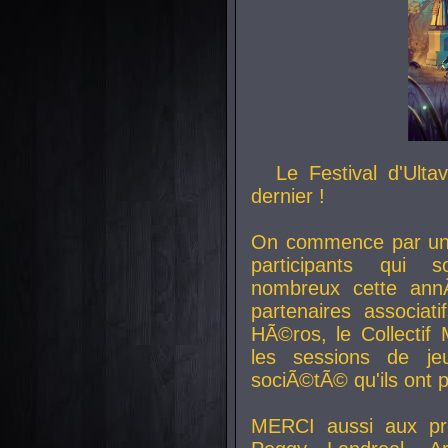
Le Festival d'Ult
dernier !
On commence par un 
participants qui s
nombreux cette an
partenaires associat
HÃ©ros, le Collecti
les sessions de j
sociÃ©tÃ© qu'ils ont
MERCI aussi aux pro