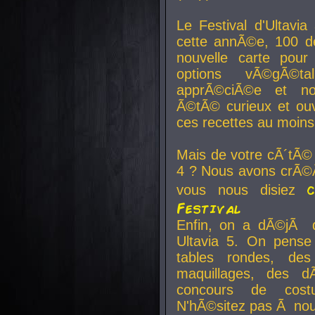
Le Festival d'Ultavia
cette annÃ©e, 100 de
nouvelle carte pour
options vÃ©gÃ©t
apprÃ©ciÃ©e et no
Ã©tÃ© curieux et ouv
ces recettes au moins
Mais de votre cÃ´tÃ©
4 ? Nous avons crÃ©Ã
vous nous disiez
Festival
Enfin, on a dÃ©jÃ de
Ultavia 5. On pens
tables rondes, des
maquillages, des d
concours de cost
N'hÃ©sitez pas Ã nous