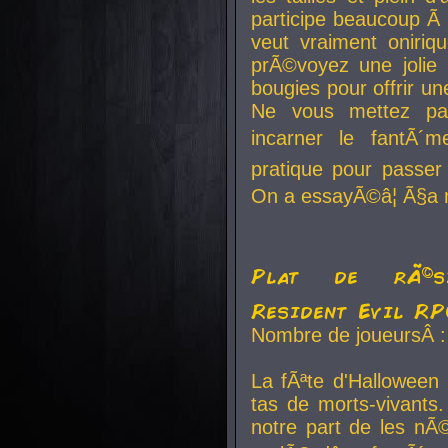
participe beaucoup Ã 
veut vraiment oniriq
prÃ©voyez une jolie
bougies pour offrir un
Ne vous mettez pa
incarner le fantÃ´m
pratique pour passer 
On a essayÃ©â¦ Ã§a n
Plat de rÃ©sis
Resident Evil R
Nombre de joueursÂ :
La fÃªte d'Halloween
tas de morts-vivants.
notre part de les nÃ©