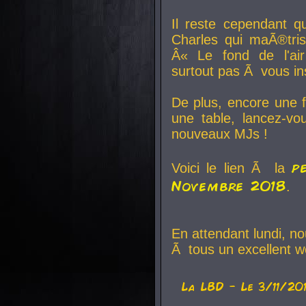
Il reste cependant q
Charles qui maÃ®tri
Â« Le fond de l'air
surtout pas Ã vous ins
De plus, encore une f
une table, lancez-v
nouveaux MJs !
p
Voici le lien Ã la
Novembre 2018
.
En attendant lundi, n
Ã tous un excellent w
La
LBD
- Le 3/11/20