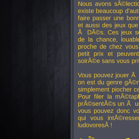
Nous avons sÃ©lectio
existe beaucoup d'autr
faire passer une bon
et aussi des jeux que
Ã DÃ©s. Ces jeux son
de la chance, louab
proche de chez vous.
petit prix et peuve
soirÃ©e sans vous pr
Vous pouvez jouer Ã 
on est du genre gÃ©n
simplement piocher ce
Pour filer la mÃ©tap
prÃ©sentÃ©s un Ã un
vous pouvez donc vo
qui vous intÃ©resse
ludovoresÂ !