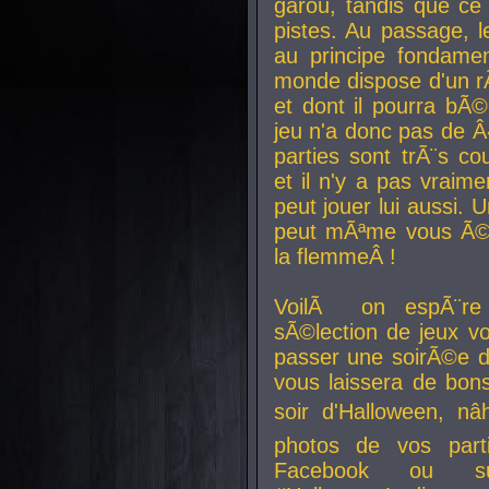
garou, tandis que ce 
pistes. Au passage, le
au principe fondamen
monde dispose d'un rÃ´
et dont il pourra bÃ©
jeu n'a donc pas de 
parties sont trÃ¨s c
et il n'y a pas vraime
peut jouer lui aussi.
peut mÃªme vous Ã©di
la flemmeÂ !
VoilÃ on espÃ¨re 
sÃ©lection de jeux vo
passer une soirÃ©e d
vous laissera de bons
soir d'Halloween, nâ
photos de vos parti
Facebook ou su