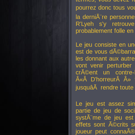
pourrez donc tous vous
la derniÃ¨re personne
R'Lyeh s'y retro
probablement folle en
Le jeu consiste en une
est de vous dÃ©barra
les donnant aux aut
vont venir perturber 
crÃ©ent un contre-
Â«Â D'horreurÂ Â» 
jusquâÃ rendre tout
Le jeu est assez si
partie de jeu de soc
systÃ¨me de jeu est
effets sont Ã©crits 
joueur peut connaÃ®