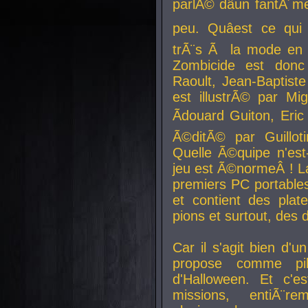
parlÃ© dâun fantÃ´me 
peu. Quâest ce qui
trÃ¨s Ã la mode en
Zombicide est donc
Raoult, Jean-Baptiste
est illustrÃ© par Mi
Ãdouard Guiton, Eric
Ã©ditÃ© par Guillot
Quelle Ã©quipe n'est
jeu est Ã©normeÂ ! La 
premiers PC portable
et contient des plat
pions et surtout, des d
Car il s'agit bien d'u
propose comme pil
d'Halloween. Et c'e
missions, entiÃ¨r