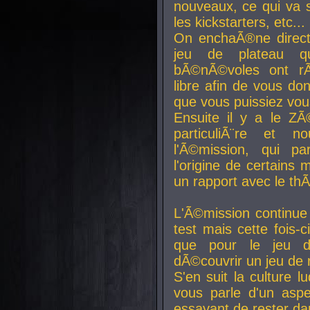
nouveaux, ce qui va so
les kickstarters, etc...
On enchaÃ®ne direct
jeu de plateau q
bÃ©nÃ©voles ont rÃ
libre afin de vous don
que vous puissiez vou
Ensuite il y a le ZÃ
particuliÃ¨re et 
l'Ã©mission, qui pa
l'origine de certains
un rapport avec le th
L'Ã©mission continue
test mais cette fois-c
que pour le jeu d
dÃ©couvrir un jeu de r
S'en suit la culture l
vous parle d'un aspe
essayant de rester da