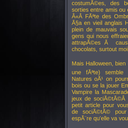
costumÃ©es, des b
sorties entre amis ou 
Â«Â FÃªte des Ombre
Ã§a en vieil anglais 
plein de mauvais sou
gens qui nous effraie
attrapÃ©es Ã caus
chocolats, surtout moi
Mais Halloween, bien q
une fÃªte) semble 
Natures oÃ¹ on pourr
bois ou se la jouer E
Vampire la Mascarade
jeux de sociÃ©tÃ©Â !
petit article pour vo
de sociÃ©tÃ© pour 
espÃ¨re qu'elle va vou