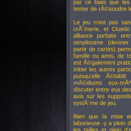
par ce biais que le
tenter de rÃ©soudre l
Le jeu n'est pas san
crÃ¨merie, et Clued
alliance parfaite e
simplissime (devine
partir de cartes) perm
famille ou amis, de t
est Ã©galement prati
initier les autres par
puisqu'elle Ã©tabli
mÃ©diums eux-mÃ
discuter entre eux de
avis sur les supposit
systÃ¨me de jeu.
Bien que la mise e
laborieuse -y a plein 
les tailles et plein d