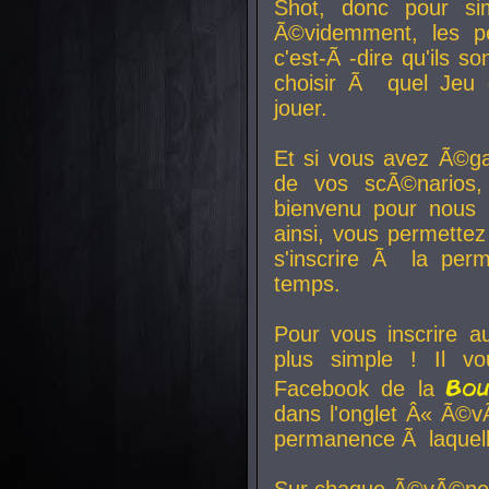
Shot, donc pour si
Ã©videmment, les pe
c'est-Ã -dire qu'ils
choisir Ã quel Jeu 
jouer.
Et si vous avez Ã©ga
de vos scÃ©narios,
bienvenu pour nous 
ainsi, vous permettez
s'inscrire Ã la per
temps.
Pour vous inscrire a
plus simple ! Il vo
Bo
Facebook de la
dans l'onglet Â« Ã©v
permanence Ã laquelle
Sur chaque Ã©vÃ©nem