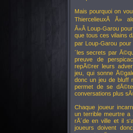
Mais pourquoi on vo
ThiercelieuxÂ Â» al
Â«Â Loup-Garou pour 
que tous ces vilain
par Loup-Garou pour u
´les secrets par Ã©qu
preuve de perspica
repÃ©rer leurs adver
jeu, qui sonne Ã©gale
donc un jeu de bluff 
permet de se dÃ©te
conversations plus sÃ
Chaque joueur incar
un terrible meurtre 
rÃ´de en ville et il s
joueurs doivent donc 