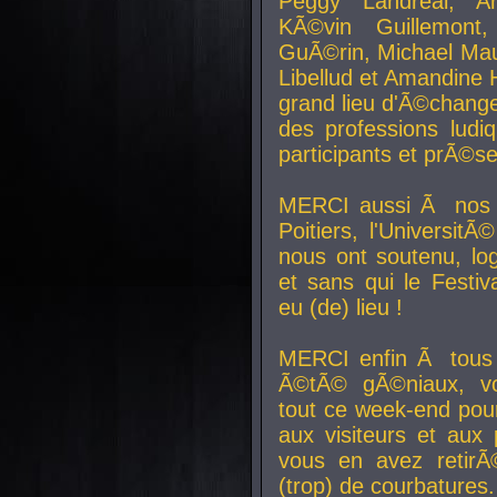
Peggy Landreal, A
KÃ©vin Guillemont
GuÃ©rin, Michael Maur
Libellud et Amandine H
grand lieu d'Ã©chang
des professions lud
participants et prÃ©se
MERCI aussi Ã nos pa
Poitiers, l'Universit
nous ont soutenu, log
et sans qui le Festiv
eu (de) lieu !
MERCI enfin Ã tous
Ã©tÃ© gÃ©niaux, v
tout ce week-end pour
aux visiteurs et aux
vous en avez retirÃ
(trop) de courbatures.