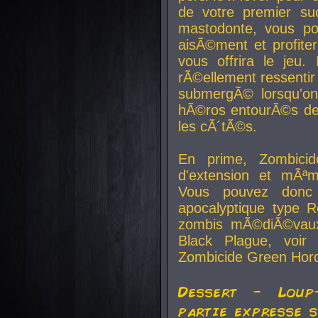
de votre premier su
mastodonte, vous po
aisÃ©ment et profite
vous offrira le jeu.
rÃ©ellement ressentir 
submergÃ© lorsqu'on 
hÃ©ros entourÃ©s de
les cÃ´tÃ©s.
En prime, Zombicide
d'extension et mÃªm
Vous pouvez donc 
apocalyptique type R
zombis mÃ©diÃ©vaux-
Black Plague, voi
Zombicide Green Hor
Dessert - Loup
partie expresse 