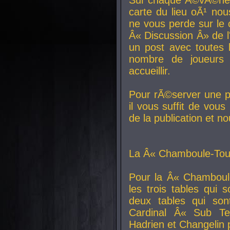
carte du lieu oÃ¹ nou
ne vous perde sur le 
Â« Discussion Â» de 
un post avec toutes 
nombre de joueurs
accueillir.
Pour rÃ©server une pl
il vous suffit de vou
de la publication et n
La Â« Chamboule-Tout
Pour la Â« Chamboul
les trois tables qui
deux tables qui so
Cardinal
Â« Sub Ter
Hadrien et
Changelin
p