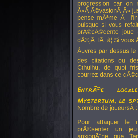
progression car on 
Â«Â Ã©vasionÂ Â» jusq
pense mÃªme Ã l'inf
puisque si vous refai
prÃ©cÃ©dente joue e
dÃ©jÃ lÃ â¦ Si vous 
Åuvres par dessus l
des citations ou d
Cthulhu, de quoi f
courrez dans ce dÃ©da
EntrÃ©e local
Mysterium, le sp
Nombre de joueursÂ :
Pour attaquer le 
prÃ©senter un je
anxiogÃ¨ne que Te